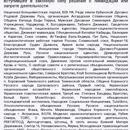
вступившее в законную силу решение о ликвидации или
запрете деятельности:
Национал-большевистская партия, ВЕК РА, Рада земли Кубанской Духовно
Родовой Державы Русь, организация Асгардская Славянская Община,
Община Капища Веды Перуна, Мужская Духовная Семинария Духовное
Учреждение, Нурджулар, К Богодержавию, Таблиги Джамаат, Свидетели
Иеговы, Русское национальное единство, Национал-социалистическое
общество, Джамаат мувахидов, Объединенный Вилайат Кабарды, Балкарии
и Карачая, Союз славян, Ат-Такфир Валь-Хиджра, Пит Буль, Национал-
социалистическая рабочая партия России, Славянский союз, Формат-18,
Благородный Орден Дьявола, Армия воли народа, Национальная
Социалистическая Инициатива города Череповца, Духовно-Родовая
Держава Русь, Русское национальное единство, Древнерусской
Инглистической церкви Православных Староверов-Инглингов, Русский
общенациональный союз, Движение против нелегальной иммиграции,
Кровь и Честь, О свободе совести и о религиозных объединениях, Омская
организация общественного политического движения Русское
национальное единство, Северное Братство, Клуб Болельщиков Футбольного
Клуба Динамо, Файзрахманисты, Мусульманская религиозная организация
п. Боровский Тюменского района Тюменской области, Община Коренного
Русского народа Щелковского района, Правый сектор, Украинская
национальная ассамблея – Украинская народная самооборона,
Украинская повстанческая армия, Тризуб им. Степана Бандеры, Братство,
Белый Крест, Misanthropic division, Религиозное объединение
последователей инглиизма, Народная Социальная Инициатива, TulaSkins,
Этнополитическое объединение Русские, Русское национальное
объединение Атака, Мечеть Мирмамеда, Община Коренного Русского
народа г. Астрахани, ВОЛЯ, Меджлис крымскотатарского народа, Рубеж
Севера, ТОЙС, О противодействии экстремистской деятельности,
РЕВТАТПОД, Артподготовка, Штольц, В честь иконы Божией Матери
Державная, Сектор 16, Независимость, Фирма, Молодежная правозащитная