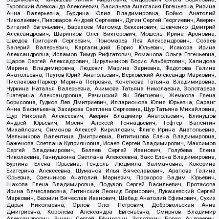
Туровский Александр Алексеевич, Васильева Анастасия Евгеньевна, Ривина
Анна Валерьевна, Бурдина Юлия Владимировна, Бойко Анатолий
Николаевич, Пивоваров Андрей Сергеевич, Дугин Сергей Георгиевич, Аверин
Виталий Евгеньевич, Барахоев Магомед Бекханович, Шевченко Дмитрий
Александрович, Шарипков Олег Викторович, Мошель Ирина Ароновна,
Шведов Григорий Сергеевич, Пономарев Лев Александрович, Созаев
Валерий Валерьевич, Каргалицкий Борис Юльевич, Исакова Ирина
Александровна, Исламов Тимур Рифгатович, Романова Ольга Евгеньевна,
Щаров Сергей Алексадрович, Цирульников Борис Альбертович, Халидова
Марина Владимировна, Людевиг Марина Зариевна, Федотова Галина
Анатольевна, Паутов Юрий Анатольевич, Верховский Александр Маркович,
Пислакова-Паркер Марина Петровна, Кочеткова Татьяна Владимировна,
Чуркина Наталья Валерьевна, Акимова Татьяна Николаевна, Золотарева
Екатерина Александровна, Рачинский Ян Збигневич, Жемкова Елена
Борисовна, Гудков Лев Дмитриевич, Илларионова Юлия Юрьевна, Саранг
Анна Васильевна, Захарова Светлана Сергеевна, Щур Татьяна Михайловна,
Щур Николай Алексеевич, Аверин Владимир Анатольевич, Блинушов
Андрей Юрьевич, Мосин Алексей Геннадьевич, Гефтер Валентин
Михайлович, Симонов Алексей Кириллович, Флиге Ирина Анатольевна,
Мельникова Валентина Дмитриевна, Вититинова Елена Владимировна,
Баженова Светлана Куприяновна, Исаев Сергей Владимирович, Максимов
Сергей Владимирович, Беляев Сергей Иванович, Голубева Елена
Николаевна, Ганнушкина Светлана Алексеевна, Закс Елена Владимировна,
Буртина Елена Юрьевна, Гендель Людмила Залмановна, Кокорина
Екатерина Алексеевна, Шуманов Илья Вячеславович, Арапова Галина
Юрьевна, Свечников Анатолий Мариевич, Прохоров Вадим Юрьевич,
Шахова Елена Владимировна, Подузов Сергей Васильевич, Протасова
Ирина Вячеславовна, Литинский Леонид Борисович, Лукашевский Сергей
Маркович, Бахмин Вячеслав Иванович, Шабад Анатолий Ефимович, Сухих
Дарья Николаевна, Орлов Олег Петрович, Добровольская Анна
Дмитриевна, Королева Александра Евгеньевна, Смирнов Владимир
Александрович, Вицин Сергей Ефимович, Золотухин Борис Андреевич,