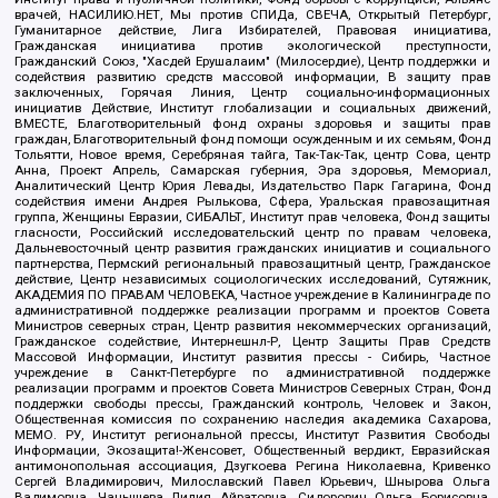
врачей, НАСИЛИЮ.НЕТ, Мы против СПИДа, СВЕЧА, Открытый Петербург,
Гуманитарное действие, Лига Избирателей, Правовая инициатива,
Гражданская инициатива против экологической преступности,
Гражданский Союз, "Хасдей Ерушалаим" (Милосердие), Центр поддержки и
содействия развитию средств массовой информации, В защиту прав
заключенных, Горячая Линия, Центр социально-информационных
инициатив Действие, Институт глобализации и социальных движений,
ВМЕСТЕ, Благотворительный фонд охраны здоровья и защиты прав
граждан, Благотворительный фонд помощи осужденным и их семьям, Фонд
Тольятти, Новое время, Серебряная тайга, Так-Так-Так, центр Сова, центр
Анна, Проект Апрель, Самарская губерния, Эра здоровья, Мемориал,
Аналитический Центр Юрия Левады, Издательство Парк Гагарина, Фонд
содействия имени Андрея Рылькова, Сфера, Уральская правозащитная
группа, Женщины Евразии, СИБАЛЬТ, Институт прав человека, Фонд защиты
гласности, Российский исследовательский центр по правам человека,
Дальневосточный центр развития гражданских инициатив и социального
партнерства, Пермский региональный правозащитный центр, Гражданское
действие, Центр независимых социологических исследований, Сутяжник,
АКАДЕМИЯ ПО ПРАВАМ ЧЕЛОВЕКА, Частное учреждение в Калининграде по
административной поддержке реализации программ и проектов Совета
Министров северных стран, Центр развития некоммерческих организаций,
Гражданское содействие, Интернешнл-Р, Центр Защиты Прав Средств
Массовой Информации, Институт развития прессы - Сибирь, Частное
учреждение в Санкт-Петербурге по административной поддержке
реализации программ и проектов Совета Министров Северных Стран, Фонд
поддержки свободы прессы, Гражданский контроль, Человек и Закон,
Общественная комиссия по сохранению наследия академика Сахарова,
МЕМО. РУ, Институт региональной прессы, Институт Развития Свободы
Информации, Экозащита!-Женсовет, Общественный вердикт, Евразийская
антимонопольная ассоциация, Дзугкоева Регина Николаевна, Кривенко
Сергей Владимирович, Милославский Павел Юрьевич, Шнырова Ольга
Вадимовна, Чанышева Лилия Айратовна, Сидорович Ольга Борисовна,