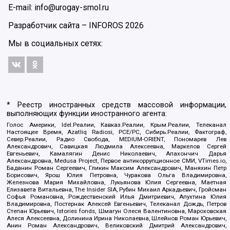
E-mail: info@urogay-smol.ru
Разработчик сайта –
INFOROS
2026
Мы в социальных сетях:
* Реестр иностранных средств массовой информации,
выполняющих функции иностранного агента:
Голос Америки, Idel.Реалии, Кавказ.Реалии, Крым.Реалии, Телеканал
Настоящее Время, Azatliq Radiosi, PCE/PC, Сибирь.Реалии, Фактограф,
Север.Реалии, Радио Свобода, MEDIUM-ORIENT, Пономарев Лев
Александрович, Савицкая Людмила Алексеевна, Маркелов Сергей
Евгеньевич, Камалягин Денис Николаевич, Апахончич Дарья
Александровна, Medusa Project, Первое антикоррупционное СМИ, VTimes.io,
Баданин Роман Сергеевич, Гликин Максим Александрович, Маняхин Петр
Борисович, Ярош Юлия Петровна, Чуракова Ольга Владимировна,
Железнова Мария Михайловна, Лукьянова Юлия Сергеевна, Маетная
Елизавета Витальевна, The Insider SIA, Рубин Михаил Аркадьевич, Гройсман
Софья Романовна, Рождественский Илья Дмитриевич, Апухтина Юлия
Владимировна, Постернак Алексей Евгеньевич, Телеканал Дождь, Петров
Степан Юрьевич, Istories fonds, Шмагун Олеся Валентиновна, Мароховская
Алеся Алексеевна, Долинина Ирина Николаевна, Шлейнов Роман Юрьевич,
Анин Роман Александрович, Великовский Дмитрий Александрович,