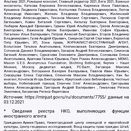
Альтаир 2021, Ромашки монолит, Главный редактор 2021, Вега 2021, Важные
иноагенты, Каткова Вероника Вячеславовна, Карезина Инна Павловна,
Кузьмина Людмила Гавриловна, Костылева Полина Владимировна, Лютов
Александр Иванович, Жилкин Владимир Владимирович, Жилинский
Владимир Александрович, Тихонов Михаил Сергеевич, Пискунов Сергей
Евгеньевич, Ковин Виталий Сергеевич, Кильтау Екатерина Викторовна,
Любарев Аркадий Ефимович, Гурман Юрий Альбертович, Грезев Александр
Викторович, Важенков Артем Валерьевич, Иванова София Юрьевна,
Пигалкин Илья Валерьевич, Петров Алексей Викторович, Егоров Владимир
Владимирович, Гусев Андрей Юрьевич, Смирнов Сергей Сергеевич, Верзилов
Петр Юрьевич, ЗП, Зона права, ЖУРНАЛИСТ-ИНОСТРАННЫЙ АГЕНТ,
Вольтская Татьяна Анатольевна, Клепиковская Екатерина Дмитриевна,
Сотников Даниил Владимирович, Захаров Андрей Вячеславович, Симонов
Евгений Алексеевич, Сурначева Елизавета Дмитриевна, Соловьева Елена
Анатольевна, Арапова Галина Юрьевна, Перл Роман Александрович, МЕМО,
Mason G.E.S. Anonymous Foundation, Stichting Bellingcat, Якутия – Наше
Мнение, Москоу диджитал медиа, РС-Балт, Заговора Максим
Александрович, Ветошкина Валерия Валерьевна, Павлов Иван Юрьевич,
Скворцова Елена Сергеевна, Оленичев Максим Владимирович, Как бы
инагент, Кочетков Игорь Викторович, Иркутский союз библиофилов, Честные
выборы, Нобелевский призыв, Еланчик Олег Александрович, Григорьева
Алина Александровна, Григорьев Андрей Валерьевич , Гималова Регина
Эмилевна, Хисамова Регина Фаритовна
Источник:
https://minjust.gov.ru/ru/documents/7755/
данные на
03.12.2021
* Сведения реестра НКО, выполняющих функции
иностранного агента:
Гражданин.Армия.Право, Нижегородский центр немецкой и европейской
культуры, Центр гендерных исследований, Фонд защиты прав граждан Штаб,
Институт права и публичной политики, Фонд борьбы с коррупцией, Альянс