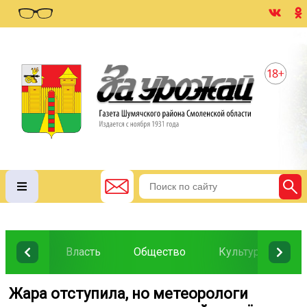
Власть
Общество
Культура
О
️ Жара отступила, но метеорологи