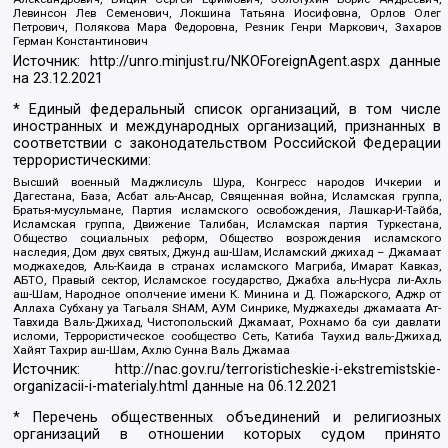
Левинсон Лев Семенович, Локшина Татьяна Иосифовна, Орлов Олег
Петрович, Полякова Мара Федоровна, Резник Генри Маркович, Захаров
Герман Константинович
Источник:
http://unro.minjust.ru/NKOForeignAgent.aspx
данные
на
23.12.2021
* Единый федеральный список организаций, в том числе
иностранных и международных организаций, признанных в
соответствии с законодательством Российской Федерации
террористическими:
Высший военный Маджлисуль Шура, Конгресс народов Ичкерии и
Дагестана, База, Асбат аль-Ансар, Священная война, Исламская группа,
Братья-мусульмане, Партия исламского освобождения, Лашкар-И-Тайба,
Исламская группа, Движение Талибан, Исламская партия Туркестана,
Общество социальных реформ, Общество возрождения исламского
наследия, Дом двух святых, Джунд аш-Шам, Исламский джихад – Джамаат
моджахедов, Аль-Каида в странах исламского Магриба, Имарат Кавказ,
АБТО, Правый сектор, Исламское государство, Джабха аль-Нусра ли-Ахль
аш-Шам, Народное ополчение имени К. Минина и Д. Пожарского, Аджр от
Аллаха Субхану уа Тагьаля SHAM, АУМ Синрике, Муджахеды джамаата Ат-
Тавхида Валь-Джихад, Чистопольский Джамаат, Рохнамо ба суи давлати
исломи, Террористическое сообщество Сеть, Катиба Таухид валь-Джихад,
Хайят Тахрир аш-Шам, Ахлю Сунна Валь Джамаа
Источник:
http://nac.gov.ru/terroristicheskie-i-ekstremistskie-
organizacii-i-materialy.html
данные на
06.12.2021
* Перечень общественных объединений и религиозных
организаций в отношении которых судом принято