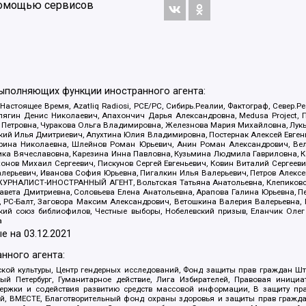
 помощью сервисов
выполняющих функции иностранного агента:
 Настоящее Время, Azatliq Radiosi, PCE/PC, Сибирь.Реалии, Фактограф, Север
ягин Денис Николаевич, Апахончич Дарья Александровна, Medusa Project, П
етровна, Чуракова Ольга Владимировна, Железнова Мария Михайловна, Лукьян
й Илья Дмитриевич, Апухтина Юлия Владимировна, Постернак Алексей Евгеньев
рина Николаевна, Шлейнов Роман Юрьевич, Анин Роман Александрович, Вел
оника Вячеславовна, Карезина Инна Павловна, Кузьмина Людмила Гавриловна
ов Михаил Сергеевич, Пискунов Сергей Евгеньевич, Ковин Виталий Сергеевич
алерьевич, Иванова София Юрьевна, Пигалкин Илья Валерьевич, Петров Алексе
а, ЖУРНАЛИСТ-ИНОСТРАННЫЙ АГЕНТ, Вольтская Татьяна Анатольевна, Клепиков
авета Дмитриевна, Соловьева Елена Анатольевна, Арапова Галина Юрьевна, П
иа, РС-Балт, Заговора Максим Александрович, Ветошкина Валерия Валерьевна
ский союз библиофилов, Честные выборы, Нобелевский призыв, Еланчик Олег
а
е на
03.12.2021
нного агента:
ой культуры, Центр гендерных исследований, Фонд защиты прав граждан Шта
 Петербург, Гуманитарное действие, Лига Избирателей, Правовая инициат
держки и содействия развитию средств массовой информации, В защиту п
ий, ВМЕСТЕ, Благотворительный фонд охраны здоровья и защиты прав граж