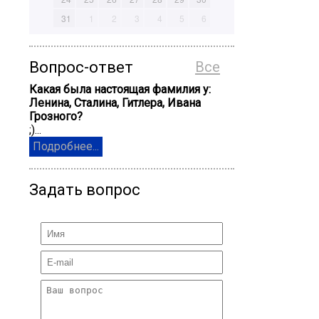
31
1
2
3
4
5
6
Вопрос-ответ
Все
Какая была настоящая фамилия у:
Ленина, Сталина, Гитлера, Ивана
Грозного?
;)...
Подробнее...
Задать вопрос