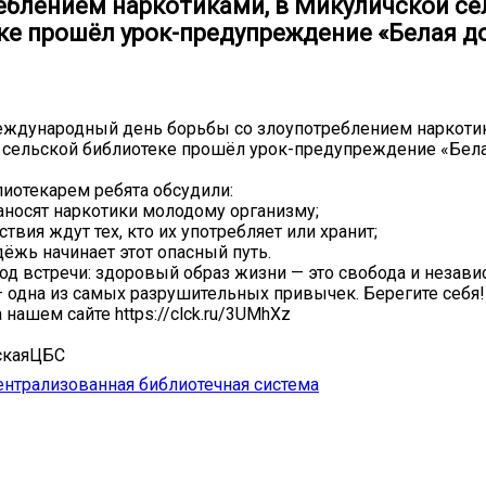
еблением наркотиками, в Микуличской се
ке прошёл урок-предупреждение «Белая до
еждународный день борьбы со злоупотреблением наркоти
сельской библиотеке прошёл урок-предупреждение «Бела
лиотекарем ребята обсудили:
аносят наркотики молодому организму;
твия ждут тех, кто их употребляет или хранит;
ёжь начинает этот опасный путь.
д встречи: здоровый образ жизни — это свобода и независ
 одна из самых разрушительных привычек. Берегите себя!
нашем сайте https://clck.ru/3UMhXz
каяЦБС
нтрализованная библиотечная система