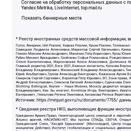
Согласие на обработку персональных данных с
Yandex.Metrika, LiveInternet, top.mail.ru
Показать баннерные места
* Реестр иностранных средств массовой информации, 
Голос Америки, Idel.Реалии, Кавказ.Реалии, Крым.Реалии, Телеканал
Савицкая Людмила Алексеевна, Маркелов Сергей Евгеньевич, Камал
Гликин Максим Александрович, Маняхин Петр Борисович, Ярош Юлия П
Рубин Михаил Аркадьевич, Гройсман Софья Романовна, Рождественски
Олеся Валентиновна, Мароховская Алеся Алексеевна, Долинина И
Главный редактор 2021, Вега 2021, Важные иноагенты, Каткова Вер
Владимир Владимирович, Жилинский Владимир Александрович, Тихон
Юрий Альбертович, Грезев Александр Викторович, Важенков Артем В
Смирнов Сергей Сергеевич, Верзилов Петр Юрьевич, ЗП, Зона прав
Андрей Вячеславович, Симонов Евгений Алексеевич, Сурначева Елиз
Stichting Bellingcat, Якутия – Наше Мнение, Москоу диджитал мед
Владимирович, Как бы инагент, Кочетков Игорь Викторович, Иркут
Валерьевич , Гималова Регина Эмилевна, Хисамова Регина Фаритовн
Источник:
https://minjust.gov.ru/ru/documents/7755/
данны
* Сведения реестра НКО, выполняющих функции иностра
Гражданин.Армия.Право, Нижегородский центр немецкой и европейск
Альянс врачей, НАСИЛИЮ.НЕТ, Мы против СПИДа, СВЕЧА, Открытый
Гражданский Союз, "Хасдей Ерушалаим" (Милосердие), Центр под
инициатив Действие, Институт глобализации и социальных движен