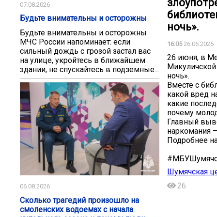
злоупотр
07.08.2026
библиоте
️Будьте внимательны и осторожны️
ночь».
️Будьте внимательны и осторожны️
МЧС России напоминает: если
16:05
26.06.2026
сильный дождь с грозой застал вас
26 июня, в М
на улице, укройтесь в ближайшем
Микуличской 
здании, не спускайтесь в подземные...
ночь».
Вместе с биб
какой вред н
какие последс
почему молод
Главный выво
наркомания —
Подробнее на 
#МБУШумячс
Шумячская це
26
06.08.2026
Сколько трагедий произошло на
смоленских водоемах с начала