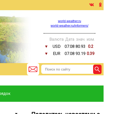
world-weather.ru
world-weather.ru/informers/
Валюта
Дата
знач.
изм.
▼
USD
07.08
80.93
0.2
▼
EUR
07.08
93.19
0.39
рядок