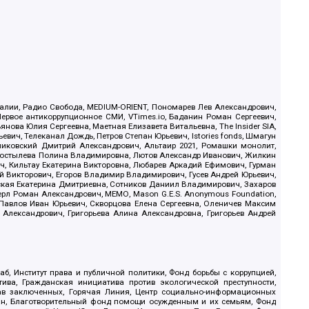
.Реалии, Радио Свобода, MEDIUM-ORIENT, Пономарев Лев Александрович,
ервое антикоррупционное СМИ, VTimes.io, Баданин Роман Сергеевич,
ова Юлия Сергеевна, Маетная Елизавета Витальевна, The Insider SIA,
ич, Телеканал Дождь, Петров Степан Юрьевич, Istories fonds, Шмагун
иковский Дмитрий Александрович, Альтаир 2021, Ромашки монолит,
, Костылева Полина Владимировна, Лютов Александр Иванович, Жилкин
, Кильтау Екатерина Викторовна, Любарев Аркадий Ефимович, Гурман
й Викторович, Егоров Владимир Владимирович, Гусев Андрей Юрьевич,
ская Екатерина Дмитриевна, Сотников Даниил Владимирович, Захаров
ерл Роман Александрович, МЕМО, Mason G.E.S. Anonymous Foundation,
, Павлов Иван Юрьевич, Скворцова Елена Сергеевна, Оленичев Максим
 Александрович, Григорьева Алина Александровна, Григорьев Андрей
б, Институт права и публичной политики, Фонд борьбы с коррупцией,
ива, Гражданская инициатива против экологической преступности,
рав заключенных, Горячая Линия, Центр социально-информационных
дан, Благотворительный фонд помощи осужденным и их семьям, Фонд