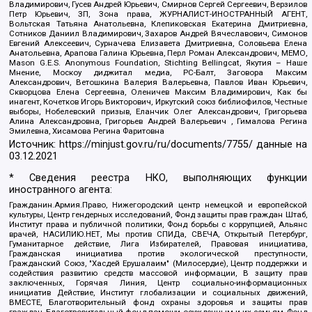
Владимирович, Гусев Андрей Юрьевич, Смирнов Сергей Сергеевич, Верзилов
Петр Юрьевич, ЗП, Зона права, ЖУРНАЛИСТ-ИНОСТРАННЫЙ АГЕНТ,
Вольтская Татьяна Анатольевна, Клепиковская Екатерина Дмитриевна,
Сотников Даниил Владимирович, Захаров Андрей Вячеславович, Симонов
Евгений Алексеевич, Сурначева Елизавета Дмитриевна, Соловьева Елена
Анатольевна, Арапова Галина Юрьевна, Перл Роман Александрович, МЕМО,
Mason G.E.S. Anonymous Foundation, Stichting Bellingcat, Якутия – Наше
Мнение, Москоу диджитал медиа, РС-Балт, Заговора Максим
Александрович, Ветошкина Валерия Валерьевна, Павлов Иван Юрьевич,
Скворцова Елена Сергеевна, Оленичев Максим Владимирович, Как бы
инагент, Кочетков Игорь Викторович, Иркутский союз библиофилов, Честные
выборы, Нобелевский призыв, Еланчик Олег Александрович, Григорьева
Алина Александровна, Григорьев Андрей Валерьевич , Гималова Регина
Эмилевна, Хисамова Регина Фаритовна
Источник:
https://minjust.gov.ru/ru/documents/7755/
данные на
03.12.2021
* Сведения реестра НКО, выполняющих функции
иностранного агента:
Гражданин.Армия.Право, Нижегородский центр немецкой и европейской
культуры, Центр гендерных исследований, Фонд защиты прав граждан Штаб,
Институт права и публичной политики, Фонд борьбы с коррупцией, Альянс
врачей, НАСИЛИЮ.НЕТ, Мы против СПИДа, СВЕЧА, Открытый Петербург,
Гуманитарное действие, Лига Избирателей, Правовая инициатива,
Гражданская инициатива против экологической преступности,
Гражданский Союз, "Хасдей Ерушалаим" (Милосердие), Центр поддержки и
содействия развитию средств массовой информации, В защиту прав
заключенных, Горячая Линия, Центр социально-информационных
инициатив Действие, Институт глобализации и социальных движений,
ВМЕСТЕ, Благотворительный фонд охраны здоровья и защиты прав