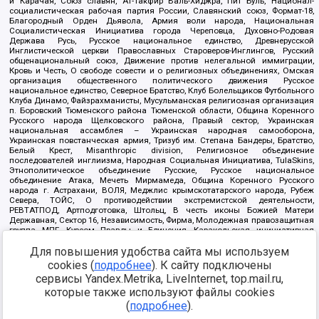
и Карачая, Союз славян, Ат-Такфир Валь-Хиджра, Пит Буль, Национал-
социалистическая рабочая партия России, Славянский союз, Формат-18,
Благородный Орден Дьявола, Армия воли народа, Национальная
Социалистическая Инициатива города Череповца, Духовно-Родовая
Держава Русь, Русское национальное единство, Древнерусской
Инглистической церкви Православных Староверов-Инглингов, Русский
общенациональный союз, Движение против нелегальной иммиграции,
Кровь и Честь, О свободе совести и о религиозных объединениях, Омская
организация общественного политического движения Русское
национальное единство, Северное Братство, Клуб Болельщиков Футбольного
Клуба Динамо, Файзрахманисты, Мусульманская религиозная организация
п. Боровский Тюменского района Тюменской области, Община Коренного
Русского народа Щелковского района, Правый сектор, Украинская
национальная ассамблея – Украинская народная самооборона,
Украинская повстанческая армия, Тризуб им. Степана Бандеры, Братство,
Белый Крест, Misanthropic division, Религиозное объединение
последователей инглиизма, Народная Социальная Инициатива, TulaSkins,
Этнополитическое объединение Русские, Русское национальное
объединение Атака, Мечеть Мирмамеда, Община Коренного Русского
народа г. Астрахани, ВОЛЯ, Меджлис крымскотатарского народа, Рубеж
Севера, ТОЙС, О противодействии экстремистской деятельности,
РЕВТАТПОД, Артподготовка, Штольц, В честь иконы Божией Матери
Державная, Сектор 16, Независимость, Фирма, Молодежная правозащитная
группа МПГ, Курсом Правды и Единения, Каракольская инициативная
группа, Автоград Крю, Союз Славянских Сил Руси, Алля-Аят,
Для повышения удобства сайта мы используем
Благотворительный пансионат Ак Умут, Русская республика Русь,
Арестантское уголовное единство, Башкорт, Нация и свобода, W.H.С., Фалунь
cookies (
подробнее
). К сайту подключены
Дафа, Иртыш Ultras, Русский Патриотический клуб-Новокузнецк/РПК,
сервисы Yandex.Metrika, LiveInternet, top.mail.ru,
Сибирский державный союз, Фонд борьбы с коррупцией, Фонд защиты прав
граждан, Штабы Навального, Совет граждан СССР Прикубанского округа г.
которые также используют файлы cookies
Краснодара
(
подробнее
).
Источник:
https://minjust.gov.ru/ru/documents/7822/
данные на