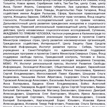
граждан, Благотворительный фонд помощи осужденным и их семьям, Фонд
Тольятти, Новое время, Серебряная тайга, Так-Так-Так, центр Сова, центр
Анна, Проект Апрель, Самарская губерния, Эра здоровья, Мемориал,
Аналитический Центр Юрия Левады, Издательство Парк Гагарина, Фонд
содействия имени Андрея Рылькова, Сфера, Уральская правозащитная
группа, Женщины Евразии, СИБАЛЬТ, Институт прав человека, Фонд защиты
гласности, Российский исследовательский центр по правам человека,
Дальневосточный центр развития гражданских инициатив и социального
партнерства, Пермский региональный правозащитный центр, Гражданское
действие, Центр независимых социологических исследований, Сутяжник,
АКАДЕМИЯ ПО ПРАВАМ ЧЕЛОВЕКА, Частное учреждение в Калининграде по
административной поддержке реализации программ и проектов Совета
Министров северных стран, Центр развития некоммерческих организаций,
Гражданское содействие, Интернешнл-Р, Центр Защиты Прав Средств
Массовой Информации, Институт развития прессы - Сибирь, Частное
учреждение в Санкт-Петербурге по административной поддержке
реализации программ и проектов Совета Министров Северных Стран, Фонд
поддержки свободы прессы, Гражданский контроль, Человек и Закон,
Общественная комиссия по сохранению наследия академика Сахарова,
МЕМО. РУ, Институт региональной прессы, Институт Развития Свободы
Информации, Экозащита!-Женсовет, Общественный вердикт, Евразийская
антимонопольная ассоциация, Дзугкоева Регина Николаевна, Кривенко
Сергей Владимирович, Милославский Павел Юрьевич, Шнырова Ольга
Вадимовна, Чанышева Лилия Айратовна, Сидорович Ольга Борисовна,
Туровский Александр Алексеевич, Васильева Анастасия Евгеньевна, Ривина
Анна Валерьевна, Бурдина Юлия Владимировна, Бойко Анатолий
Николаевич, Пивоваров Андрей Сергеевич, Дугин Сергей Георгиевич, Аверин
Виталий Евгеньевич, Барахоев Магомед Бекханович, Шевченко Дмитрий
Александрович, Шарипков Олег Викторович, Мошель Ирина Ароновна,
Шведов Григорий Сергеевич, Пономарев Лев Александрович, Созаев
Валерий Валерьевич, Каргалицкий Борис Юльевич, Исакова Ирина
Александровна, Исламов Тимур Рифгатович, Романова Ольга Евгеньевна,