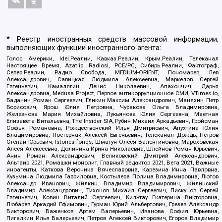
* Реестр иностранных средств массовой информации,
выполняющих функции иностранного агента:
Голос Америки, Idel.Реалии, Кавказ.Реалии, Крым.Реалии, Телеканал
Настоящее Время, Azatliq Radiosi, PCE/PC, Сибирь.Реалии, Фактограф,
Север.Реалии, Радио Свобода, MEDIUM-ORIENT, Пономарев Лев
Александрович, Савицкая Людмила Алексеевна, Маркелов Сергей
Евгеньевич, Камалягин Денис Николаевич, Апахончич Дарья
Александровна, Medusa Project, Первое антикоррупционное СМИ, VTimes.io,
Баданин Роман Сергеевич, Гликин Максим Александрович, Маняхин Петр
Борисович, Ярош Юлия Петровна, Чуракова Ольга Владимировна,
Железнова Мария Михайловна, Лукьянова Юлия Сергеевна, Маетная
Елизавета Витальевна, The Insider SIA, Рубин Михаил Аркадьевич, Гройсман
Софья Романовна, Рождественский Илья Дмитриевич, Апухтина Юлия
Владимировна, Постернак Алексей Евгеньевич, Телеканал Дождь, Петров
Степан Юрьевич, Istories fonds, Шмагун Олеся Валентиновна, Мароховская
Алеся Алексеевна, Долинина Ирина Николаевна, Шлейнов Роман Юрьевич,
Анин Роман Александрович, Великовский Дмитрий Александрович,
Альтаир 2021, Ромашки монолит, Главный редактор 2021, Вега 2021, Важные
иноагенты, Каткова Вероника Вячеславовна, Карезина Инна Павловна,
Кузьмина Людмила Гавриловна, Костылева Полина Владимировна, Лютов
Александр Иванович, Жилкин Владимир Владимирович, Жилинский
Владимир Александрович, Тихонов Михаил Сергеевич, Пискунов Сергей
Евгеньевич, Ковин Виталий Сергеевич, Кильтау Екатерина Викторовна,
Любарев Аркадий Ефимович, Гурман Юрий Альбертович, Грезев Александр
Викторович, Важенков Артем Валерьевич, Иванова София Юрьевна,
Пигалкин Илья Валерьевич, Петров Алексей Викторович, Егоров Владимир