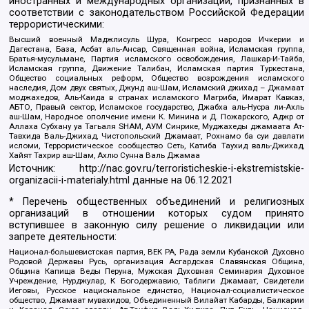
иностранных и международных организаций, признанных в
соответствии с законодательством Российской Федерации
террористическими:
Высший военный Маджлисуль Шура, Конгресс народов Ичкерии и
Дагестана, База, Асбат аль-Ансар, Священная война, Исламская группа,
Братья-мусульмане, Партия исламского освобождения, Лашкар-И-Тайба,
Исламская группа, Движение Талибан, Исламская партия Туркестана,
Общество социальных реформ, Общество возрождения исламского
наследия, Дом двух святых, Джунд аш-Шам, Исламский джихад – Джамаат
моджахедов, Аль-Каида в странах исламского Магриба, Имарат Кавказ,
АБТО, Правый сектор, Исламское государство, Джабха аль-Нусра ли-Ахль
аш-Шам, Народное ополчение имени К. Минина и Д. Пожарского, Аджр от
Аллаха Субхану уа Тагьаля SHAM, АУМ Синрике, Муджахеды джамаата Ат-
Тавхида Валь-Джихад, Чистопольский Джамаат, Рохнамо ба суи давлати
исломи, Террористическое сообщество Сеть, Катиба Таухид валь-Джихад,
Хайят Тахрир аш-Шам, Ахлю Сунна Валь Джамаа
Источник:
http://nac.gov.ru/terroristicheskie-i-ekstremistskie-
organizacii-i-materialy.html
данные на
06.12.2021
* Перечень общественных объединений и религиозных
организаций в отношении которых судом принято
вступившее в законную силу решение о ликвидации или
запрете деятельности:
Национал-большевистская партия, ВЕК РА, Рада земли Кубанской Духовно
Родовой Державы Русь, организация Асгардская Славянская Община,
Община Капища Веды Перуна, Мужская Духовная Семинария Духовное
Учреждение, Нурджулар, К Богодержавию, Таблиги Джамаат, Свидетели
Иеговы, Русское национальное единство, Национал-социалистическое
общество, Джамаат мувахидов, Объединенный Вилайат Кабарды, Балкарии