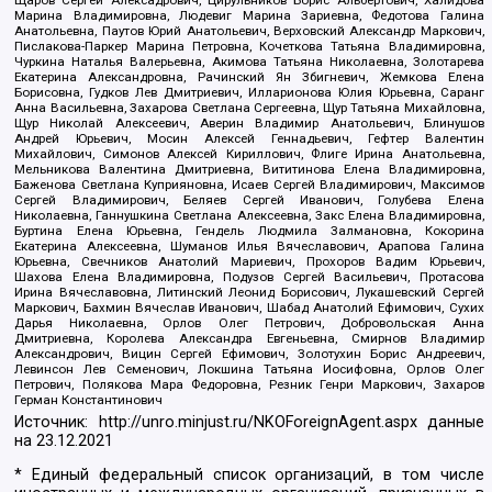
Щаров Сергей Алексадрович, Цирульников Борис Альбертович, Халидова
Марина Владимировна, Людевиг Марина Зариевна, Федотова Галина
Анатольевна, Паутов Юрий Анатольевич, Верховский Александр Маркович,
Пислакова-Паркер Марина Петровна, Кочеткова Татьяна Владимировна,
Чуркина Наталья Валерьевна, Акимова Татьяна Николаевна, Золотарева
Екатерина Александровна, Рачинский Ян Збигневич, Жемкова Елена
Борисовна, Гудков Лев Дмитриевич, Илларионова Юлия Юрьевна, Саранг
Анна Васильевна, Захарова Светлана Сергеевна, Щур Татьяна Михайловна,
Щур Николай Алексеевич, Аверин Владимир Анатольевич, Блинушов
Андрей Юрьевич, Мосин Алексей Геннадьевич, Гефтер Валентин
Михайлович, Симонов Алексей Кириллович, Флиге Ирина Анатольевна,
Мельникова Валентина Дмитриевна, Вититинова Елена Владимировна,
Баженова Светлана Куприяновна, Исаев Сергей Владимирович, Максимов
Сергей Владимирович, Беляев Сергей Иванович, Голубева Елена
Николаевна, Ганнушкина Светлана Алексеевна, Закс Елена Владимировна,
Буртина Елена Юрьевна, Гендель Людмила Залмановна, Кокорина
Екатерина Алексеевна, Шуманов Илья Вячеславович, Арапова Галина
Юрьевна, Свечников Анатолий Мариевич, Прохоров Вадим Юрьевич,
Шахова Елена Владимировна, Подузов Сергей Васильевич, Протасова
Ирина Вячеславовна, Литинский Леонид Борисович, Лукашевский Сергей
Маркович, Бахмин Вячеслав Иванович, Шабад Анатолий Ефимович, Сухих
Дарья Николаевна, Орлов Олег Петрович, Добровольская Анна
Дмитриевна, Королева Александра Евгеньевна, Смирнов Владимир
Александрович, Вицин Сергей Ефимович, Золотухин Борис Андреевич,
Левинсон Лев Семенович, Локшина Татьяна Иосифовна, Орлов Олег
Петрович, Полякова Мара Федоровна, Резник Генри Маркович, Захаров
Герман Константинович
Источник:
http://unro.minjust.ru/NKOForeignAgent.aspx
данные
на
23.12.2021
* Единый федеральный список организаций, в том числе