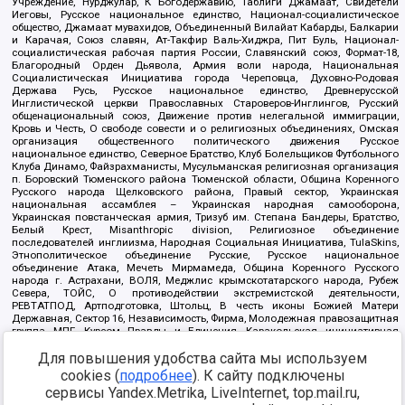
Учреждение, Нурджулар, К Богодержавию, Таблиги Джамаат, Свидетели
Иеговы, Русское национальное единство, Национал-социалистическое
общество, Джамаат мувахидов, Объединенный Вилайат Кабарды, Балкарии
и Карачая, Союз славян, Ат-Такфир Валь-Хиджра, Пит Буль, Национал-
социалистическая рабочая партия России, Славянский союз, Формат-18,
Благородный Орден Дьявола, Армия воли народа, Национальная
Социалистическая Инициатива города Череповца, Духовно-Родовая
Держава Русь, Русское национальное единство, Древнерусской
Инглистической церкви Православных Староверов-Инглингов, Русский
общенациональный союз, Движение против нелегальной иммиграции,
Кровь и Честь, О свободе совести и о религиозных объединениях, Омская
организация общественного политического движения Русское
национальное единство, Северное Братство, Клуб Болельщиков Футбольного
Клуба Динамо, Файзрахманисты, Мусульманская религиозная организация
п. Боровский Тюменского района Тюменской области, Община Коренного
Русского народа Щелковского района, Правый сектор, Украинская
национальная ассамблея – Украинская народная самооборона,
Украинская повстанческая армия, Тризуб им. Степана Бандеры, Братство,
Белый Крест, Misanthropic division, Религиозное объединение
последователей инглиизма, Народная Социальная Инициатива, TulaSkins,
Этнополитическое объединение Русские, Русское национальное
объединение Атака, Мечеть Мирмамеда, Община Коренного Русского
народа г. Астрахани, ВОЛЯ, Меджлис крымскотатарского народа, Рубеж
Севера, ТОЙС, О противодействии экстремистской деятельности,
РЕВТАТПОД, Артподготовка, Штольц, В честь иконы Божией Матери
Державная, Сектор 16, Независимость, Фирма, Молодежная правозащитная
группа МПГ, Курсом Правды и Единения, Каракольская инициативная
группа, Автоград Крю, Союз Славянских Сил Руси, Алля-Аят,
Для повышения удобства сайта мы используем
Благотворительный пансионат Ак Умут, Русская республика Русь,
Арестантское уголовное единство, Башкорт, Нация и свобода, W.H.С., Фалунь
cookies (
подробнее
). К сайту подключены
Дафа, Иртыш Ultras, Русский Патриотический клуб-Новокузнецк/РПК,
сервисы Yandex.Metrika, LiveInternet, top.mail.ru,
Сибирский державный союз, Фонд борьбы с коррупцией, Фонд защиты прав