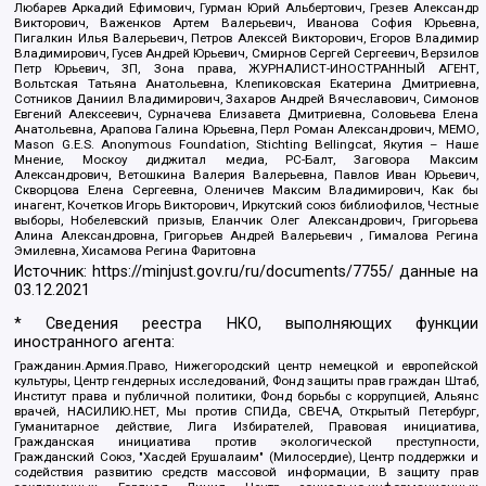
Любарев Аркадий Ефимович, Гурман Юрий Альбертович, Грезев Александр
Викторович, Важенков Артем Валерьевич, Иванова София Юрьевна,
Пигалкин Илья Валерьевич, Петров Алексей Викторович, Егоров Владимир
Владимирович, Гусев Андрей Юрьевич, Смирнов Сергей Сергеевич, Верзилов
Петр Юрьевич, ЗП, Зона права, ЖУРНАЛИСТ-ИНОСТРАННЫЙ АГЕНТ,
Вольтская Татьяна Анатольевна, Клепиковская Екатерина Дмитриевна,
Сотников Даниил Владимирович, Захаров Андрей Вячеславович, Симонов
Евгений Алексеевич, Сурначева Елизавета Дмитриевна, Соловьева Елена
Анатольевна, Арапова Галина Юрьевна, Перл Роман Александрович, МЕМО,
Mason G.E.S. Anonymous Foundation, Stichting Bellingcat, Якутия – Наше
Мнение, Москоу диджитал медиа, РС-Балт, Заговора Максим
Александрович, Ветошкина Валерия Валерьевна, Павлов Иван Юрьевич,
Скворцова Елена Сергеевна, Оленичев Максим Владимирович, Как бы
инагент, Кочетков Игорь Викторович, Иркутский союз библиофилов, Честные
выборы, Нобелевский призыв, Еланчик Олег Александрович, Григорьева
Алина Александровна, Григорьев Андрей Валерьевич , Гималова Регина
Эмилевна, Хисамова Регина Фаритовна
Источник:
https://minjust.gov.ru/ru/documents/7755/
данные на
03.12.2021
* Сведения реестра НКО, выполняющих функции
иностранного агента:
Гражданин.Армия.Право, Нижегородский центр немецкой и европейской
культуры, Центр гендерных исследований, Фонд защиты прав граждан Штаб,
Институт права и публичной политики, Фонд борьбы с коррупцией, Альянс
врачей, НАСИЛИЮ.НЕТ, Мы против СПИДа, СВЕЧА, Открытый Петербург,
Гуманитарное действие, Лига Избирателей, Правовая инициатива,
Гражданская инициатива против экологической преступности,
Гражданский Союз, "Хасдей Ерушалаим" (Милосердие), Центр поддержки и
содействия развитию средств массовой информации, В защиту прав