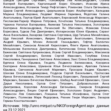
Шведов Григорий Сергеевич, Пономарев Лев Александрович, Созаев
Валерий Валерьевич, Каргалицкий Борис Юльевич, Исакова Ирина
Александровна, Исламов Тимур Рифгатович, Романова Ольга Евгеньевна,
Щаров Сергей Алексадрович, Цирульников Борис Альбертович, Халидова
Марина Владимировна, Людевиг Марина Зариевна, Федотова Галина
Анатольевна, Паутов Юрий Анатольевич, Верховский Александр Маркович,
Пислакова-Паркер Марина Петровна, Кочеткова Татьяна Владимировна,
Чуркина Наталья Валерьевна, Акимова Татьяна Николаевна, Золотарева
Екатерина Александровна, Рачинский Ян Збигневич, Жемкова Елена
Борисовна, Гудков Лев Дмитриевич, Илларионова Юлия Юрьевна, Саранг
Анна Васильевна, Захарова Светлана Сергеевна, Щур Татьяна Михайловна,
Щур Николай Алексеевич, Аверин Владимир Анатольевич, Блинушов
Андрей Юрьевич, Мосин Алексей Геннадьевич, Гефтер Валентин
Михайлович, Симонов Алексей Кириллович, Флиге Ирина Анатольевна,
Мельникова Валентина Дмитриевна, Вититинова Елена Владимировна,
Баженова Светлана Куприяновна, Исаев Сергей Владимирович, Максимов
Сергей Владимирович, Беляев Сергей Иванович, Голубева Елена
Николаевна, Ганнушкина Светлана Алексеевна, Закс Елена Владимировна,
Буртина Елена Юрьевна, Гендель Людмила Залмановна, Кокорина
Екатерина Алексеевна, Шуманов Илья Вячеславович, Арапова Галина
Юрьевна, Свечников Анатолий Мариевич, Прохоров Вадим Юрьевич,
Шахова Елена Владимировна, Подузов Сергей Васильевич, Протасова
Ирина Вячеславовна, Литинский Леонид Борисович, Лукашевский Сергей
Маркович, Бахмин Вячеслав Иванович, Шабад Анатолий Ефимович, Сухих
Дарья Николаевна, Орлов Олег Петрович, Добровольская Анна
Дмитриевна, Королева Александра Евгеньевна, Смирнов Владимир
Александрович, Вицин Сергей Ефимович, Золотухин Борис Андреевич,
Левинсон Лев Семенович, Локшина Татьяна Иосифовна, Орлов Олег
Петрович, Полякова Мара Федоровна, Резник Генри Маркович, Захаров
Герман Константинович
Источник:
http://unro.minjust.ru/NKOForeignAgent.aspx
данные
на
23.12.2021