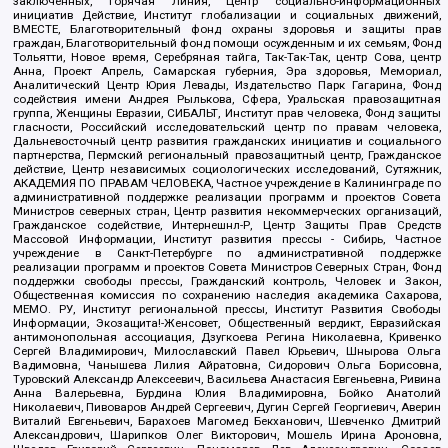
заключенных, Горячая Линия, Центр социально-информационных
инициатив Действие, Институт глобализации и социальных движений,
ВМЕСТЕ, Благотворительный фонд охраны здоровья и защиты прав
граждан, Благотворительный фонд помощи осужденным и их семьям, Фонд
Тольятти, Новое время, Серебряная тайга, Так-Так-Так, центр Сова, центр
Анна, Проект Апрель, Самарская губерния, Эра здоровья, Мемориал,
Аналитический Центр Юрия Левады, Издательство Парк Гагарина, Фонд
содействия имени Андрея Рылькова, Сфера, Уральская правозащитная
группа, Женщины Евразии, СИБАЛЬТ, Институт прав человека, Фонд защиты
гласности, Российский исследовательский центр по правам человека,
Дальневосточный центр развития гражданских инициатив и социального
партнерства, Пермский региональный правозащитный центр, Гражданское
действие, Центр независимых социологических исследований, Сутяжник,
АКАДЕМИЯ ПО ПРАВАМ ЧЕЛОВЕКА, Частное учреждение в Калининграде по
административной поддержке реализации программ и проектов Совета
Министров северных стран, Центр развития некоммерческих организаций,
Гражданское содействие, Интернешнл-Р, Центр Защиты Прав Средств
Массовой Информации, Институт развития прессы - Сибирь, Частное
учреждение в Санкт-Петербурге по административной поддержке
реализации программ и проектов Совета Министров Северных Стран, Фонд
поддержки свободы прессы, Гражданский контроль, Человек и Закон,
Общественная комиссия по сохранению наследия академика Сахарова,
МЕМО. РУ, Институт региональной прессы, Институт Развития Свободы
Информации, Экозащита!-Женсовет, Общественный вердикт, Евразийская
антимонопольная ассоциация, Дзугкоева Регина Николаевна, Кривенко
Сергей Владимирович, Милославский Павел Юрьевич, Шнырова Ольга
Вадимовна, Чанышева Лилия Айратовна, Сидорович Ольга Борисовна,
Туровский Александр Алексеевич, Васильева Анастасия Евгеньевна, Ривина
Анна Валерьевна, Бурдина Юлия Владимировна, Бойко Анатолий
Николаевич, Пивоваров Андрей Сергеевич, Дугин Сергей Георгиевич, Аверин
Виталий Евгеньевич, Барахоев Магомед Бекханович, Шевченко Дмитрий
Александрович, Шарипков Олег Викторович, Мошель Ирина Ароновна,