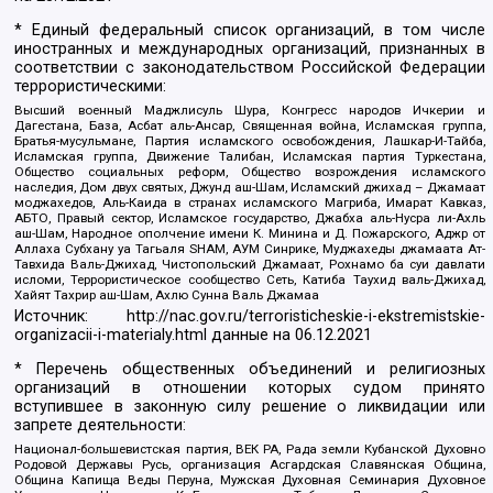
* Единый федеральный список организаций, в том числе
иностранных и международных организаций, признанных в
соответствии с законодательством Российской Федерации
террористическими:
Высший военный Маджлисуль Шура, Конгресс народов Ичкерии и
Дагестана, База, Асбат аль-Ансар, Священная война, Исламская группа,
Братья-мусульмане, Партия исламского освобождения, Лашкар-И-Тайба,
Исламская группа, Движение Талибан, Исламская партия Туркестана,
Общество социальных реформ, Общество возрождения исламского
наследия, Дом двух святых, Джунд аш-Шам, Исламский джихад – Джамаат
моджахедов, Аль-Каида в странах исламского Магриба, Имарат Кавказ,
АБТО, Правый сектор, Исламское государство, Джабха аль-Нусра ли-Ахль
аш-Шам, Народное ополчение имени К. Минина и Д. Пожарского, Аджр от
Аллаха Субхану уа Тагьаля SHAM, АУМ Синрике, Муджахеды джамаата Ат-
Тавхида Валь-Джихад, Чистопольский Джамаат, Рохнамо ба суи давлати
исломи, Террористическое сообщество Сеть, Катиба Таухид валь-Джихад,
Хайят Тахрир аш-Шам, Ахлю Сунна Валь Джамаа
Источник:
http://nac.gov.ru/terroristicheskie-i-ekstremistskie-
organizacii-i-materialy.html
данные на
06.12.2021
* Перечень общественных объединений и религиозных
организаций в отношении которых судом принято
вступившее в законную силу решение о ликвидации или
запрете деятельности:
Национал-большевистская партия, ВЕК РА, Рада земли Кубанской Духовно
Родовой Державы Русь, организация Асгардская Славянская Община,
Община Капища Веды Перуна, Мужская Духовная Семинария Духовное