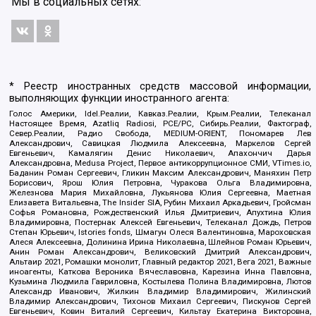
Мы в социальных сетях:
* Реестр иностранных средств массовой информации,
выполняющих функции иностранного агента:
Голос Америки, Idel.Реалии, Кавказ.Реалии, Крым.Реалии, Телеканал
Настоящее Время, Azatliq Radiosi, PCE/PC, Сибирь.Реалии, Фактограф,
Север.Реалии, Радио Свобода, MEDIUM-ORIENT, Пономарев Лев
Александрович, Савицкая Людмила Алексеевна, Маркелов Сергей
Евгеньевич, Камалягин Денис Николаевич, Апахончич Дарья
Александровна, Medusa Project, Первое антикоррупционное СМИ, VTimes.io,
Баданин Роман Сергеевич, Гликин Максим Александрович, Маняхин Петр
Борисович, Ярош Юлия Петровна, Чуракова Ольга Владимировна,
Железнова Мария Михайловна, Лукьянова Юлия Сергеевна, Маетная
Елизавета Витальевна, The Insider SIA, Рубин Михаил Аркадьевич, Гройсман
Софья Романовна, Рождественский Илья Дмитриевич, Апухтина Юлия
Владимировна, Постернак Алексей Евгеньевич, Телеканал Дождь, Петров
Степан Юрьевич, Istories fonds, Шмагун Олеся Валентиновна, Мароховская
Алеся Алексеевна, Долинина Ирина Николаевна, Шлейнов Роман Юрьевич,
Анин Роман Александрович, Великовский Дмитрий Александрович,
Альтаир 2021, Ромашки монолит, Главный редактор 2021, Вега 2021, Важные
иноагенты, Каткова Вероника Вячеславовна, Карезина Инна Павловна,
Кузьмина Людмила Гавриловна, Костылева Полина Владимировна, Лютов
Александр Иванович, Жилкин Владимир Владимирович, Жилинский
Владимир Александрович, Тихонов Михаил Сергеевич, Пискунов Сергей
Евгеньевич, Ковин Виталий Сергеевич, Кильтау Екатерина Викторовна,