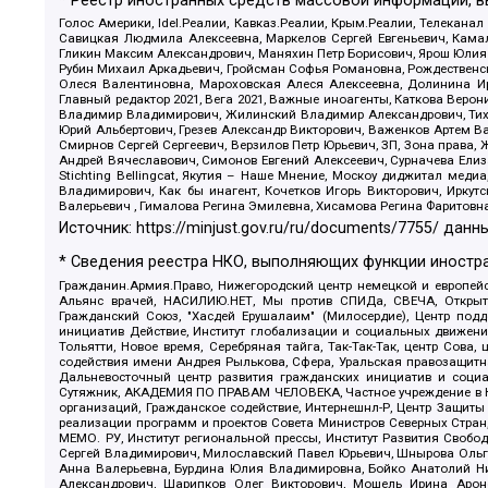
* Реестр иностранных средств массовой информации, 
Голос Америки, Idel.Реалии, Кавказ.Реалии, Крым.Реалии, Телеканал
Савицкая Людмила Алексеевна, Маркелов Сергей Евгеньевич, Камал
Гликин Максим Александрович, Маняхин Петр Борисович, Ярош Юлия П
Рубин Михаил Аркадьевич, Гройсман Софья Романовна, Рождественски
Олеся Валентиновна, Мароховская Алеся Алексеевна, Долинина И
Главный редактор 2021, Вега 2021, Важные иноагенты, Каткова Вер
Владимир Владимирович, Жилинский Владимир Александрович, Тихон
Юрий Альбертович, Грезев Александр Викторович, Важенков Артем В
Смирнов Сергей Сергеевич, Верзилов Петр Юрьевич, ЗП, Зона прав
Андрей Вячеславович, Симонов Евгений Алексеевич, Сурначева Елиз
Stichting Bellingcat, Якутия – Наше Мнение, Москоу диджитал мед
Владимирович, Как бы инагент, Кочетков Игорь Викторович, Иркут
Валерьевич , Гималова Регина Эмилевна, Хисамова Регина Фаритовн
Источник:
https://minjust.gov.ru/ru/documents/7755/
данны
* Сведения реестра НКО, выполняющих функции иностра
Гражданин.Армия.Право, Нижегородский центр немецкой и европейск
Альянс врачей, НАСИЛИЮ.НЕТ, Мы против СПИДа, СВЕЧА, Открытый
Гражданский Союз, "Хасдей Ерушалаим" (Милосердие), Центр под
инициатив Действие, Институт глобализации и социальных движен
Тольятти, Новое время, Серебряная тайга, Так-Так-Так, центр Сова
содействия имени Андрея Рылькова, Сфера, Уральская правозащитна
Дальневосточный центр развития гражданских инициатив и социа
Сутяжник, АКАДЕМИЯ ПО ПРАВАМ ЧЕЛОВЕКА, Частное учреждение в Ка
организаций, Гражданское содействие, Интернешнл-Р, Центр Защиты
реализации программ и проектов Совета Министров Северных Стран
МЕМО. РУ, Институт региональной прессы, Институт Развития Своб
Сергей Владимирович, Милославский Павел Юрьевич, Шнырова Ольга
Анна Валерьевна, Бурдина Юлия Владимировна, Бойко Анатолий Ник
Александрович, Шарипков Олег Викторович, Мошель Ирина Ароно