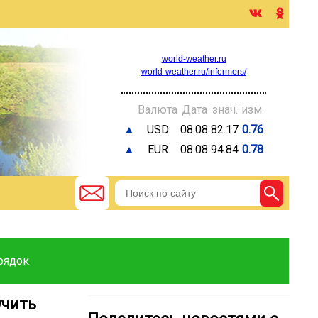
world-weather.ru
world-weather.ru/informers/
Валюта
Дата
знач.
изм.
▲
USD
08.08
82.17
0.76
▲
EUR
08.08
94.84
0.78
рядок
учить