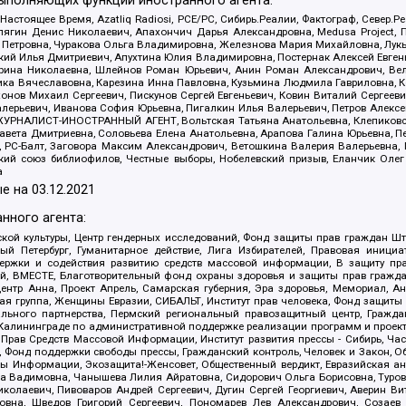
выполняющих функции иностранного агента:
 Настоящее Время, Azatliq Radiosi, PCE/PC, Сибирь.Реалии, Фактограф, Север
ягин Денис Николаевич, Апахончич Дарья Александровна, Medusa Project, П
етровна, Чуракова Ольга Владимировна, Железнова Мария Михайловна, Лукьян
й Илья Дмитриевич, Апухтина Юлия Владимировна, Постернак Алексей Евгеньев
рина Николаевна, Шлейнов Роман Юрьевич, Анин Роман Александрович, Вел
оника Вячеславовна, Карезина Инна Павловна, Кузьмина Людмила Гавриловна
ов Михаил Сергеевич, Пискунов Сергей Евгеньевич, Ковин Виталий Сергеевич
алерьевич, Иванова София Юрьевна, Пигалкин Илья Валерьевич, Петров Алексе
а, ЖУРНАЛИСТ-ИНОСТРАННЫЙ АГЕНТ, Вольтская Татьяна Анатольевна, Клепиков
авета Дмитриевна, Соловьева Елена Анатольевна, Арапова Галина Юрьевна, П
иа, РС-Балт, Заговора Максим Александрович, Ветошкина Валерия Валерьевна
ский союз библиофилов, Честные выборы, Нобелевский призыв, Еланчик Олег
а
е на
03.12.2021
нного агента:
ой культуры, Центр гендерных исследований, Фонд защиты прав граждан Шта
 Петербург, Гуманитарное действие, Лига Избирателей, Правовая инициат
держки и содействия развитию средств массовой информации, В защиту п
ий, ВМЕСТЕ, Благотворительный фонд охраны здоровья и защиты прав граж
, центр Анна, Проект Апрель, Самарская губерния, Эра здоровья, Мемориал,
я группа, Женщины Евразии, СИБАЛЬТ, Институт прав человека, Фонд защиты 
льного партнерства, Пермский региональный правозащитный центр, Граждан
лининграде по административной поддержке реализации программ и проекто
 Прав Средств Массовой Информации, Институт развития прессы - Сибирь, Ча
, Фонд поддержки свободы прессы, Гражданский контроль, Человек и Закон, 
оды Информации, Экозащита!-Женсовет, Общественный вердикт, Евразийская а
 Вадимовна, Чанышева Лилия Айратовна, Сидорович Ольга Борисовна, Туровс
олаевич, Пивоваров Андрей Сергеевич, Дугин Сергей Георгиевич, Аверин В
вна, Шведов Григорий Сергеевич, Пономарев Лев Александрович, Созаев