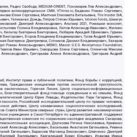
.Реалии, Радио Свобода, MEDIUM-ORIENT, Пономарев Лев Александрович,
ервое антикоррупционное СМИ, VTimes.io, Баданин Роман Сергеевич,
ова Юлия Сергеевна, Маетная Елизавета Витальевна, The Insider SIA,
ич, Телеканал Дождь, Петров Степан Юрьевич, Istories fonds, Шмагун
иковский Дмитрий Александрович, Альтаир 2021, Ромашки монолит,
, Костылева Полина Владимировна, Лютов Александр Иванович, Жилкин
, Кильтау Екатерина Викторовна, Любарев Аркадий Ефимович, Гурман
й Викторович, Егоров Владимир Владимирович, Гусев Андрей Юрьевич,
ская Екатерина Дмитриевна, Сотников Даниил Владимирович, Захаров
ерл Роман Александрович, МЕМО, Mason G.E.S. Anonymous Foundation,
, Павлов Иван Юрьевич, Скворцова Елена Сергеевна, Оленичев Максим
 Александрович, Григорьева Алина Александровна, Григорьев Андрей
б, Институт права и публичной политики, Фонд борьбы с коррупцией,
ива, Гражданская инициатива против экологической преступности,
рав заключенных, Горячая Линия, Центр социально-информационных
дан, Благотворительный фонд помощи осужденным и их семьям, Фонд
 Аналитический Центр Юрия Левады, Издательство Парк Гагарина, Фонд
гласности, Российский исследовательский центр по правам человека,
ское действие, Центр независимых социологических исследований,
в Совета Министров северных стран, Центр развития некоммерческих
стное учреждение в Санкт-Петербурге по административной поддержке
Общественная комиссия по сохранению наследия академика Сахарова,
нтимонопольная ассоциация, Дзугкоева Регина Николаевна, Кривенко
кий Александр Алексеевич, Васильева Анастасия Евгеньевна, Ривина
италий Евгеньевич, Барахоев Магомед Бекханович, Шевченко Дмитрий
 Валерий Валерьевич, Каргалицкий Борис Юльевич, Исакова Ирина