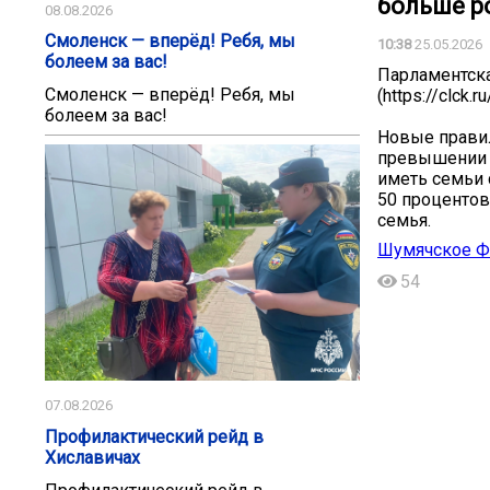
больше ро
08.08.2026
Смоленск — вперёд! Ребя, мы
10:38
25.05.2026
болеем за вас!
Парламентска
Смоленск — вперёд! Ребя, мы
(https://clck.r
болеем за вас!
Новые прави
превышении 
иметь семьи 
50 процентов
семья.
Шумячское Ф
54
07.08.2026
Профилактический рейд в
Хиславичах