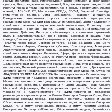
Гражданин.Армия.Право, Нижегородский центр немецкой и европейской
культуры, Центр гендерных исследований, Фонд защиты прав граждан Штаб,
Институт права и публичной политики, Фонд борьбы с коррупцией, Альянс
врачей, НАСИЛИЮ.НЕТ, Мы против СПИДа, СВЕЧА, Открытый Петербург,
Гуманитарное действие, Лига Избирателей, Правовая инициатива,
Гражданская инициатива против экологической преступности,
Гражданский Союз, "Хасдей Ерушалаим" (Милосердие), Центр поддержки и
содействия развитию средств массовой информации, В защиту прав
заключенных, Горячая Линия, Центр социально-информационных
инициатив Действие, Институт глобализации и социальных движений,
ВМЕСТЕ, Благотворительный фонд охраны здоровья и защиты прав
граждан, Благотворительный фонд помощи осужденным и их семьям, Фонд
Тольятти, Новое время, Серебряная тайга, Так-Так-Так, центр Сова, центр
Анна, Проект Апрель, Самарская губерния, Эра здоровья, Мемориал,
Аналитический Центр Юрия Левады, Издательство Парк Гагарина, Фонд
содействия имени Андрея Рылькова, Сфера, Уральская правозащитная
группа, Женщины Евразии, СИБАЛЬТ, Институт прав человека, Фонд защиты
гласности, Российский исследовательский центр по правам человека,
Дальневосточный центр развития гражданских инициатив и социального
партнерства, Пермский региональный правозащитный центр, Гражданское
действие, Центр независимых социологических исследований, Сутяжник,
АКАДЕМИЯ ПО ПРАВАМ ЧЕЛОВЕКА, Частное учреждение в Калининграде по
административной поддержке реализации программ и проектов Совета
Министров северных стран, Центр развития некоммерческих организаций,
Гражданское содействие, Интернешнл-Р, Центр Защиты Прав Средств
Массовой Информации, Институт развития прессы - Сибирь, Частное
учреждение в Санкт-Петербурге по административной поддержке
реализации программ и проектов Совета Министров Северных Стран, Фонд
поддержки свободы прессы, Гражданский контроль, Человек и Закон,
Общественная комиссия по сохранению наследия академика Сахарова,
МЕМО. РУ, Институт региональной прессы, Институт Развития Свободы
Информации, Экозащита!-Женсовет, Общественный вердикт, Евразийская