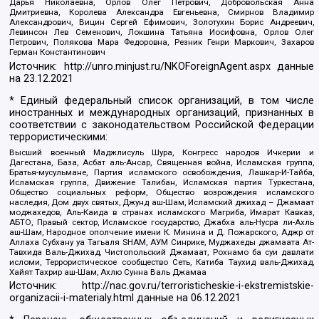
Дарья Николаевна, Орлов Олег Петрович, Добровольская Анна
Дмитриевна, Королева Александра Евгеньевна, Смирнов Владимир
Александрович, Вицин Сергей Ефимович, Золотухин Борис Андреевич,
Левинсон Лев Семенович, Локшина Татьяна Иосифовна, Орлов Олег
Петрович, Полякова Мара Федоровна, Резник Генри Маркович, Захаров
Герман Константинович
Источник:
http://unro.minjust.ru/NKOForeignAgent.aspx
данные
на
23.12.2021
* Единый федеральный список организаций, в том числе
иностранных и международных организаций, признанных в
соответствии с законодательством Российской Федерации
террористическими:
Высший военный Маджлисуль Шура, Конгресс народов Ичкерии и
Дагестана, База, Асбат аль-Ансар, Священная война, Исламская группа,
Братья-мусульмане, Партия исламского освобождения, Лашкар-И-Тайба,
Исламская группа, Движение Талибан, Исламская партия Туркестана,
Общество социальных реформ, Общество возрождения исламского
наследия, Дом двух святых, Джунд аш-Шам, Исламский джихад – Джамаат
моджахедов, Аль-Каида в странах исламского Магриба, Имарат Кавказ,
АБТО, Правый сектор, Исламское государство, Джабха аль-Нусра ли-Ахль
аш-Шам, Народное ополчение имени К. Минина и Д. Пожарского, Аджр от
Аллаха Субхану уа Тагьаля SHAM, АУМ Синрике, Муджахеды джамаата Ат-
Тавхида Валь-Джихад, Чистопольский Джамаат, Рохнамо ба суи давлати
исломи, Террористическое сообщество Сеть, Катиба Таухид валь-Джихад,
Хайят Тахрир аш-Шам, Ахлю Сунна Валь Джамаа
Источник:
http://nac.gov.ru/terroristicheskie-i-ekstremistskie-
organizacii-i-materialy.html
данные на
06.12.2021