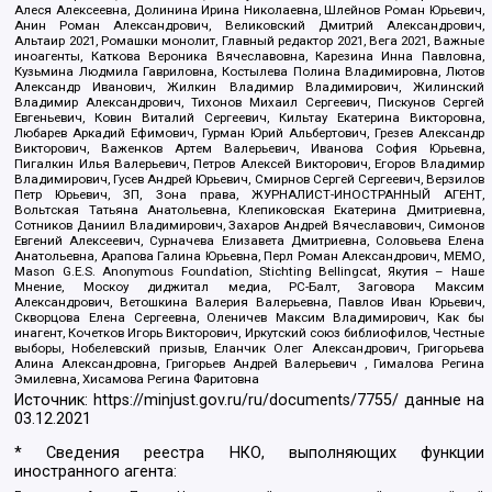
Алеся Алексеевна, Долинина Ирина Николаевна, Шлейнов Роман Юрьевич,
Анин Роман Александрович, Великовский Дмитрий Александрович,
Альтаир 2021, Ромашки монолит, Главный редактор 2021, Вега 2021, Важные
иноагенты, Каткова Вероника Вячеславовна, Карезина Инна Павловна,
Кузьмина Людмила Гавриловна, Костылева Полина Владимировна, Лютов
Александр Иванович, Жилкин Владимир Владимирович, Жилинский
Владимир Александрович, Тихонов Михаил Сергеевич, Пискунов Сергей
Евгеньевич, Ковин Виталий Сергеевич, Кильтау Екатерина Викторовна,
Любарев Аркадий Ефимович, Гурман Юрий Альбертович, Грезев Александр
Викторович, Важенков Артем Валерьевич, Иванова София Юрьевна,
Пигалкин Илья Валерьевич, Петров Алексей Викторович, Егоров Владимир
Владимирович, Гусев Андрей Юрьевич, Смирнов Сергей Сергеевич, Верзилов
Петр Юрьевич, ЗП, Зона права, ЖУРНАЛИСТ-ИНОСТРАННЫЙ АГЕНТ,
Вольтская Татьяна Анатольевна, Клепиковская Екатерина Дмитриевна,
Сотников Даниил Владимирович, Захаров Андрей Вячеславович, Симонов
Евгений Алексеевич, Сурначева Елизавета Дмитриевна, Соловьева Елена
Анатольевна, Арапова Галина Юрьевна, Перл Роман Александрович, МЕМО,
Mason G.E.S. Anonymous Foundation, Stichting Bellingcat, Якутия – Наше
Мнение, Москоу диджитал медиа, РС-Балт, Заговора Максим
Александрович, Ветошкина Валерия Валерьевна, Павлов Иван Юрьевич,
Скворцова Елена Сергеевна, Оленичев Максим Владимирович, Как бы
инагент, Кочетков Игорь Викторович, Иркутский союз библиофилов, Честные
выборы, Нобелевский призыв, Еланчик Олег Александрович, Григорьева
Алина Александровна, Григорьев Андрей Валерьевич , Гималова Регина
Эмилевна, Хисамова Регина Фаритовна
Источник:
https://minjust.gov.ru/ru/documents/7755/
данные на
03.12.2021
* Сведения реестра НКО, выполняющих функции
иностранного агента: