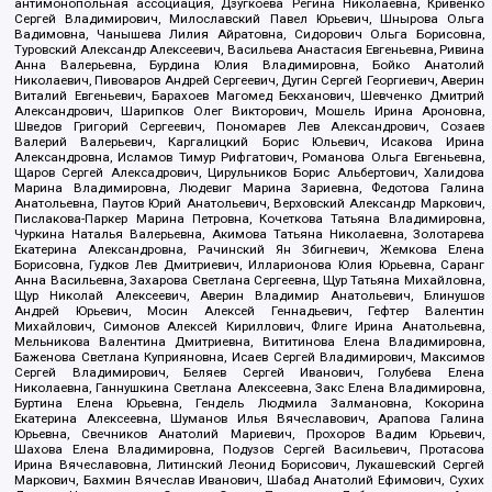
антимонопольная ассоциация, Дзугкоева Регина Николаевна, Кривенко
Сергей Владимирович, Милославский Павел Юрьевич, Шнырова Ольга
Вадимовна, Чанышева Лилия Айратовна, Сидорович Ольга Борисовна,
Туровский Александр Алексеевич, Васильева Анастасия Евгеньевна, Ривина
Анна Валерьевна, Бурдина Юлия Владимировна, Бойко Анатолий
Николаевич, Пивоваров Андрей Сергеевич, Дугин Сергей Георгиевич, Аверин
Виталий Евгеньевич, Барахоев Магомед Бекханович, Шевченко Дмитрий
Александрович, Шарипков Олег Викторович, Мошель Ирина Ароновна,
Шведов Григорий Сергеевич, Пономарев Лев Александрович, Созаев
Валерий Валерьевич, Каргалицкий Борис Юльевич, Исакова Ирина
Александровна, Исламов Тимур Рифгатович, Романова Ольга Евгеньевна,
Щаров Сергей Алексадрович, Цирульников Борис Альбертович, Халидова
Марина Владимировна, Людевиг Марина Зариевна, Федотова Галина
Анатольевна, Паутов Юрий Анатольевич, Верховский Александр Маркович,
Пислакова-Паркер Марина Петровна, Кочеткова Татьяна Владимировна,
Чуркина Наталья Валерьевна, Акимова Татьяна Николаевна, Золотарева
Екатерина Александровна, Рачинский Ян Збигневич, Жемкова Елена
Борисовна, Гудков Лев Дмитриевич, Илларионова Юлия Юрьевна, Саранг
Анна Васильевна, Захарова Светлана Сергеевна, Щур Татьяна Михайловна,
Щур Николай Алексеевич, Аверин Владимир Анатольевич, Блинушов
Андрей Юрьевич, Мосин Алексей Геннадьевич, Гефтер Валентин
Михайлович, Симонов Алексей Кириллович, Флиге Ирина Анатольевна,
Мельникова Валентина Дмитриевна, Вититинова Елена Владимировна,
Баженова Светлана Куприяновна, Исаев Сергей Владимирович, Максимов
Сергей Владимирович, Беляев Сергей Иванович, Голубева Елена
Николаевна, Ганнушкина Светлана Алексеевна, Закс Елена Владимировна,
Буртина Елена Юрьевна, Гендель Людмила Залмановна, Кокорина
Екатерина Алексеевна, Шуманов Илья Вячеславович, Арапова Галина
Юрьевна, Свечников Анатолий Мариевич, Прохоров Вадим Юрьевич,
Шахова Елена Владимировна, Подузов Сергей Васильевич, Протасова
Ирина Вячеславовна, Литинский Леонид Борисович, Лукашевский Сергей
Маркович, Бахмин Вячеслав Иванович, Шабад Анатолий Ефимович, Сухих