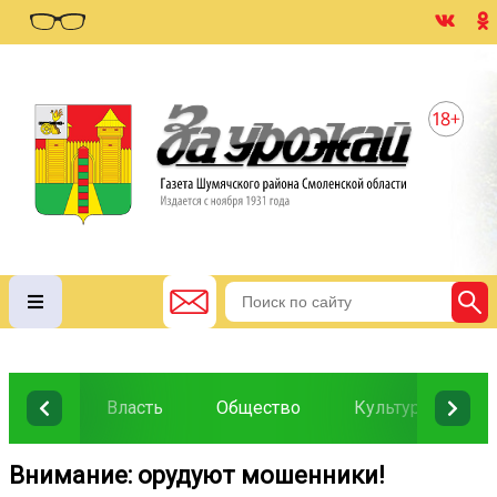
Власть
Общество
Культура
О
️Внимание: орудуют мошенники!