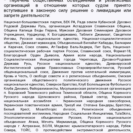
* Перечень общественных объединений и религиозных
организаций в отношении которых судом принято
вступившее в законную силу решение о ликвидации или
запрете деятельности:
Национал-большевистская партия, ВЕК РА, Рада земли Кубанской Духовно
Родовой Державы Русь, организация Асгардская Славянская Община,
Община Капища Веды Перуна, Мужская Духовная Семинария Духовное
Учреждение, Нурджулар, К Богодержавию, Таблиги Джамаат, Свидетели
Иеговы, Русское национальное единство, Национал-социалистическое
общество, Джамаат мувахидов, Объединенный Вилайат Кабарды, Балкарии
и Карачая, Союз славян, Ат-Такфир Валь-Хиджра, Пит Буль, Национал-
социалистическая рабочая партия России, Славянский союз, Формат-18,
Благородный Орден Дьявола, Армия воли народа, Национальная
Социалистическая Инициатива города Череповца, Духовно-Родовая
Держава Русь, Русское национальное единство, Древнерусской
Инглистической церкви Православных Староверов-Инглингов, Русский
общенациональный союз, Движение против нелегальной иммиграции,
Кровь и Честь, О свободе совести и о религиозных объединениях, Омская
организация общественного политического движения Русское
национальное единство, Северное Братство, Клуб Болельщиков Футбольного
Клуба Динамо, Файзрахманисты, Мусульманская религиозная организация
п. Боровский Тюменского района Тюменской области, Община Коренного
Русского народа Щелковского района, Правый сектор, Украинская
национальная ассамблея – Украинская народная самооборона,
Украинская повстанческая армия, Тризуб им. Степана Бандеры, Братство,
Белый Крест, Misanthropic division, Религиозное объединение
последователей инглиизма, Народная Социальная Инициатива, TulaSkins,
Этнополитическое объединение Русские, Русское национальное
объединение Атака, Мечеть Мирмамеда, Община Коренного Русского
народа г. Астрахани, ВОЛЯ, Меджлис крымскотатарского народа, Рубеж
Севера, ТОЙС, О противодействии экстремистской деятельности,