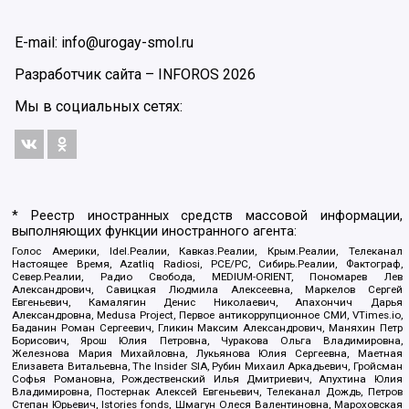
E-mail: info@urogay-smol.ru
Разработчик сайта –
INFOROS
2026
Мы в социальных сетях:
* Реестр иностранных средств массовой информации,
выполняющих функции иностранного агента:
Голос Америки, Idel.Реалии, Кавказ.Реалии, Крым.Реалии, Телеканал
Настоящее Время, Azatliq Radiosi, PCE/PC, Сибирь.Реалии, Фактограф,
Север.Реалии, Радио Свобода, MEDIUM-ORIENT, Пономарев Лев
Александрович, Савицкая Людмила Алексеевна, Маркелов Сергей
Евгеньевич, Камалягин Денис Николаевич, Апахончич Дарья
Александровна, Medusa Project, Первое антикоррупционное СМИ, VTimes.io,
Баданин Роман Сергеевич, Гликин Максим Александрович, Маняхин Петр
Борисович, Ярош Юлия Петровна, Чуракова Ольга Владимировна,
Железнова Мария Михайловна, Лукьянова Юлия Сергеевна, Маетная
Елизавета Витальевна, The Insider SIA, Рубин Михаил Аркадьевич, Гройсман
Софья Романовна, Рождественский Илья Дмитриевич, Апухтина Юлия
Владимировна, Постернак Алексей Евгеньевич, Телеканал Дождь, Петров
Степан Юрьевич, Istories fonds, Шмагун Олеся Валентиновна, Мароховская