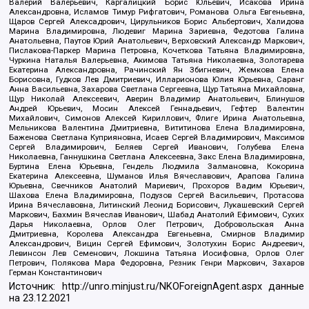
Валерий Валерьевич, Каргалицкий Борис Юльевич, Исакова Ирина
Александровна, Исламов Тимур Рифгатович, Романова Ольга Евгеньевна,
Щаров Сергей Алексадрович, Цирульников Борис Альбертович, Халидова
Марина Владимировна, Людевиг Марина Зариевна, Федотова Галина
Анатольевна, Паутов Юрий Анатольевич, Верховский Александр Маркович,
Пислакова-Паркер Марина Петровна, Кочеткова Татьяна Владимировна,
Чуркина Наталья Валерьевна, Акимова Татьяна Николаевна, Золотарева
Екатерина Александровна, Рачинский Ян Збигневич, Жемкова Елена
Борисовна, Гудков Лев Дмитриевич, Илларионова Юлия Юрьевна, Саранг
Анна Васильевна, Захарова Светлана Сергеевна, Щур Татьяна Михайловна,
Щур Николай Алексеевич, Аверин Владимир Анатольевич, Блинушов
Андрей Юрьевич, Мосин Алексей Геннадьевич, Гефтер Валентин
Михайлович, Симонов Алексей Кириллович, Флиге Ирина Анатольевна,
Мельникова Валентина Дмитриевна, Вититинова Елена Владимировна,
Баженова Светлана Куприяновна, Исаев Сергей Владимирович, Максимов
Сергей Владимирович, Беляев Сергей Иванович, Голубева Елена
Николаевна, Ганнушкина Светлана Алексеевна, Закс Елена Владимировна,
Буртина Елена Юрьевна, Гендель Людмила Залмановна, Кокорина
Екатерина Алексеевна, Шуманов Илья Вячеславович, Арапова Галина
Юрьевна, Свечников Анатолий Мариевич, Прохоров Вадим Юрьевич,
Шахова Елена Владимировна, Подузов Сергей Васильевич, Протасова
Ирина Вячеславовна, Литинский Леонид Борисович, Лукашевский Сергей
Маркович, Бахмин Вячеслав Иванович, Шабад Анатолий Ефимович, Сухих
Дарья Николаевна, Орлов Олег Петрович, Добровольская Анна
Дмитриевна, Королева Александра Евгеньевна, Смирнов Владимир
Александрович, Вицин Сергей Ефимович, Золотухин Борис Андреевич,
Левинсон Лев Семенович, Локшина Татьяна Иосифовна, Орлов Олег
Петрович, Полякова Мара Федоровна, Резник Генри Маркович, Захаров
Герман Константинович
Источник:
http://unro.minjust.ru/NKOForeignAgent.aspx
данные
на
23.12.2021