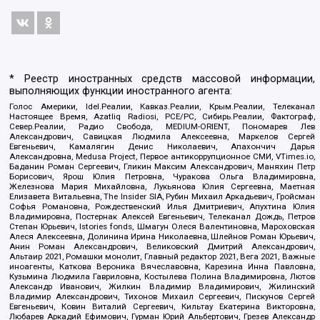
* Реестр иностранных средств массовой информации,
выполняющих функции иностранного агента:
Голос Америки, Idel.Реалии, Кавказ.Реалии, Крым.Реалии, Телеканал
Настоящее Время, Azatliq Radiosi, PCE/PC, Сибирь.Реалии, Фактограф,
Север.Реалии, Радио Свобода, MEDIUM-ORIENT, Пономарев Лев
Александрович, Савицкая Людмила Алексеевна, Маркелов Сергей
Евгеньевич, Камалягин Денис Николаевич, Апахончич Дарья
Александровна, Medusa Project, Первое антикоррупционное СМИ, VTimes.io,
Баданин Роман Сергеевич, Гликин Максим Александрович, Маняхин Петр
Борисович, Ярош Юлия Петровна, Чуракова Ольга Владимировна,
Железнова Мария Михайловна, Лукьянова Юлия Сергеевна, Маетная
Елизавета Витальевна, The Insider SIA, Рубин Михаил Аркадьевич, Гройсман
Софья Романовна, Рождественский Илья Дмитриевич, Апухтина Юлия
Владимировна, Постернак Алексей Евгеньевич, Телеканал Дождь, Петров
Степан Юрьевич, Istories fonds, Шмагун Олеся Валентиновна, Мароховская
Алеся Алексеевна, Долинина Ирина Николаевна, Шлейнов Роман Юрьевич,
Анин Роман Александрович, Великовский Дмитрий Александрович,
Альтаир 2021, Ромашки монолит, Главный редактор 2021, Вега 2021, Важные
иноагенты, Каткова Вероника Вячеславовна, Карезина Инна Павловна,
Кузьмина Людмила Гавриловна, Костылева Полина Владимировна, Лютов
Александр Иванович, Жилкин Владимир Владимирович, Жилинский
Владимир Александрович, Тихонов Михаил Сергеевич, Пискунов Сергей
Евгеньевич, Ковин Виталий Сергеевич, Кильтау Екатерина Викторовна,
Любарев Аркадий Ефимович, Гурман Юрий Альбертович, Грезев Александр