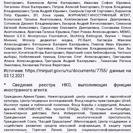
Викторович, Важенков Артем Валерьевич, Иванова София Юрьевна,
Пигалкин Илья Валерьевич, Петров Алексей Викторович, Егоров Владимир
Владимирович, Гусев Андрей Юрьевич, Смирнов Сергей Сергеевич, Верзилов
Петр Юрьевич, ЗП, Зона права, ЖУРНАЛИСТ-ИНОСТРАННЫЙ АГЕНТ,
Вольтская Татьяна Анатольевна, Клепиковская Екатерина Дмитриевна,
Сотников Даниил Владимирович, Захаров Андрей Вячеславович, Симонов
Евгений Алексеевич, Сурначева Елизавета Дмитриевна, Соловьева Елена
Анатольевна, Арапова Галина Юрьевна, Перл Роман Александрович, МЕМО,
Mason G.E.S. Anonymous Foundation, Stichting Bellingcat, Якутия – Наше
Мнение, Москоу диджитал медиа, РС-Балт, Заговора Максим
Александрович, Ветошкина Валерия Валерьевна, Павлов Иван Юрьевич,
Скворцова Елена Сергеевна, Оленичев Максим Владимирович, Как бы
инагент, Кочетков Игорь Викторович, Иркутский союз библиофилов, Честные
выборы, Нобелевский призыв, Еланчик Олег Александрович, Григорьева
Алина Александровна, Григорьев Андрей Валерьевич , Гималова Регина
Эмилевна, Хисамова Регина Фаритовна
Источник:
https://minjust.gov.ru/ru/documents/7755/
данные на
03.12.2021
* Сведения реестра НКО, выполняющих функции
иностранного агента:
Гражданин.Армия.Право, Нижегородский центр немецкой и европейской
культуры, Центр гендерных исследований, Фонд защиты прав граждан Штаб,
Институт права и публичной политики, Фонд борьбы с коррупцией, Альянс
врачей, НАСИЛИЮ.НЕТ, Мы против СПИДа, СВЕЧА, Открытый Петербург,
Гуманитарное действие, Лига Избирателей, Правовая инициатива,
Гражданская инициатива против экологической преступности,
Гражданский Союз, "Хасдей Ерушалаим" (Милосердие), Центр поддержки и
содействия развитию средств массовой информации, В защиту прав
заключенных, Горячая Линия, Центр социально-информационных