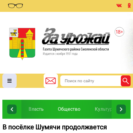
Власть
Общество
Культура
О
В посёлке Шумячи продолжается