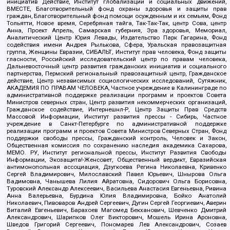
инициатив Действие, Институт глобализации и социальных движений,
ВМЕСТЕ, Благотворительный фонд охраны здоровья и защиты прав
граждан, Благотворительный фонд помощи осужденным и их семьям, Фонд
Тольятти, Новое время, Серебряная тайга, Так-Так-Так, центр Сова, центр
Анна, Проект Апрель, Самарская губерния, Эра здоровья, Мемориал,
Аналитический Центр Юрия Левады, Издательство Парк Гагарина, Фонд
содействия имени Андрея Рылькова, Сфера, Уральская правозащитная
группа, Женщины Евразии, СИБАЛЬТ, Институт прав человека, Фонд защиты
гласности, Российский исследовательский центр по правам человека,
Дальневосточный центр развития гражданских инициатив и социального
партнерства, Пермский региональный правозащитный центр, Гражданское
действие, Центр независимых социологических исследований, Сутяжник,
АКАДЕМИЯ ПО ПРАВАМ ЧЕЛОВЕКА, Частное учреждение в Калининграде по
административной поддержке реализации программ и проектов Совета
Министров северных стран, Центр развития некоммерческих организаций,
Гражданское содействие, Интернешнл-Р, Центр Защиты Прав Средств
Массовой Информации, Институт развития прессы - Сибирь, Частное
учреждение в Санкт-Петербурге по административной поддержке
реализации программ и проектов Совета Министров Северных Стран, Фонд
поддержки свободы прессы, Гражданский контроль, Человек и Закон,
Общественная комиссия по сохранению наследия академика Сахарова,
МЕМО. РУ, Институт региональной прессы, Институт Развития Свободы
Информации, Экозащита!-Женсовет, Общественный вердикт, Евразийская
антимонопольная ассоциация, Дзугкоева Регина Николаевна, Кривенко
Сергей Владимирович, Милославский Павел Юрьевич, Шнырова Ольга
Вадимовна, Чанышева Лилия Айратовна, Сидорович Ольга Борисовна,
Туровский Александр Алексеевич, Васильева Анастасия Евгеньевна, Ривина
Анна Валерьевна, Бурдина Юлия Владимировна, Бойко Анатолий
Николаевич, Пивоваров Андрей Сергеевич, Дугин Сергей Георгиевич, Аверин
Виталий Евгеньевич, Барахоев Магомед Бекханович, Шевченко Дмитрий
Александрович, Шарипков Олег Викторович, Мошель Ирина Ароновна,
Шведов Григорий Сергеевич, Пономарев Лев Александрович, Созаев