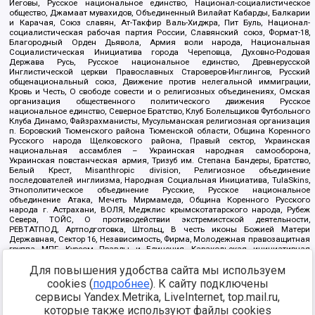
Иеговы, Русское национальное единство, Национал-социалистическое
общество, Джамаат мувахидов, Объединенный Вилайат Кабарды, Балкарии
и Карачая, Союз славян, Ат-Такфир Валь-Хиджра, Пит Буль, Национал-
социалистическая рабочая партия России, Славянский союз, Формат-18,
Благородный Орден Дьявола, Армия воли народа, Национальная
Социалистическая Инициатива города Череповца, Духовно-Родовая
Держава Русь, Русское национальное единство, Древнерусской
Инглистической церкви Православных Староверов-Инглингов, Русский
общенациональный союз, Движение против нелегальной иммиграции,
Кровь и Честь, О свободе совести и о религиозных объединениях, Омская
организация общественного политического движения Русское
национальное единство, Северное Братство, Клуб Болельщиков Футбольного
Клуба Динамо, Файзрахманисты, Мусульманская религиозная организация
п. Боровский Тюменского района Тюменской области, Община Коренного
Русского народа Щелковского района, Правый сектор, Украинская
национальная ассамблея – Украинская народная самооборона,
Украинская повстанческая армия, Тризуб им. Степана Бандеры, Братство,
Белый Крест, Misanthropic division, Религиозное объединение
последователей инглиизма, Народная Социальная Инициатива, TulaSkins,
Этнополитическое объединение Русские, Русское национальное
объединение Атака, Мечеть Мирмамеда, Община Коренного Русского
народа г. Астрахани, ВОЛЯ, Меджлис крымскотатарского народа, Рубеж
Севера, ТОЙС, О противодействии экстремистской деятельности,
РЕВТАТПОД, Артподготовка, Штольц, В честь иконы Божией Матери
Державная, Сектор 16, Независимость, Фирма, Молодежная правозащитная
группа МПГ, Курсом Правды и Единения, Каракольская инициативная
группа, Автоград Крю, Союз Славянских Сил Руси, Алля-Аят,
Для повышения удобства сайта мы используем
Благотворительный пансионат Ак Умут, Русская республика Русь,
Арестантское уголовное единство, Башкорт, Нация и свобода, W.H.С., Фалунь
cookies (
подробнее
). К сайту подключены
Дафа, Иртыш Ultras, Русский Патриотический клуб-Новокузнецк/РПК,
сервисы Yandex.Metrika, LiveInternet, top.mail.ru,
Сибирский державный союз, Фонд борьбы с коррупцией, Фонд защиты прав
граждан, Штабы Навального, Совет граждан СССР Прикубанского округа г.
которые также используют файлы cookies