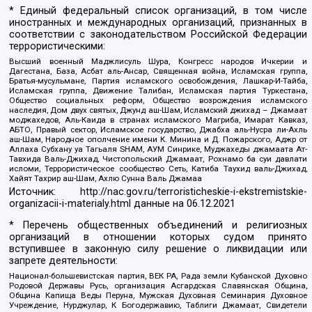
* Единый федеральный список организаций, в том числе
иностранных и международных организаций, признанных в
соответствии с законодательством Российской Федерации
террористическими:
Высший военный Маджлисуль Шура, Конгресс народов Ичкерии и
Дагестана, База, Асбат аль-Ансар, Священная война, Исламская группа,
Братья-мусульмане, Партия исламского освобождения, Лашкар-И-Тайба,
Исламская группа, Движение Талибан, Исламская партия Туркестана,
Общество социальных реформ, Общество возрождения исламского
наследия, Дом двух святых, Джунд аш-Шам, Исламский джихад – Джамаат
моджахедов, Аль-Каида в странах исламского Магриба, Имарат Кавказ,
АБТО, Правый сектор, Исламское государство, Джабха аль-Нусра ли-Ахль
аш-Шам, Народное ополчение имени К. Минина и Д. Пожарского, Аджр от
Аллаха Субхану уа Тагьаля SHAM, АУМ Синрике, Муджахеды джамаата Ат-
Тавхида Валь-Джихад, Чистопольский Джамаат, Рохнамо ба суи давлати
исломи, Террористическое сообщество Сеть, Катиба Таухид валь-Джихад,
Хайят Тахрир аш-Шам, Ахлю Сунна Валь Джамаа
Источник:
http://nac.gov.ru/terroristicheskie-i-ekstremistskie-
organizacii-i-materialy.html
данные на
06.12.2021
* Перечень общественных объединений и религиозных
организаций в отношении которых судом принято
вступившее в законную силу решение о ликвидации или
запрете деятельности:
Национал-большевистская партия, ВЕК РА, Рада земли Кубанской Духовно
Родовой Державы Русь, организация Асгардская Славянская Община,
Община Капища Веды Перуна, Мужская Духовная Семинария Духовное
Учреждение, Нурджулар, К Богодержавию, Таблиги Джамаат, Свидетели