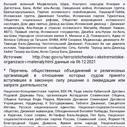
Высший военный Маджлисуль Шура, Конгресс народов Ичкерии и
Дагестана, База, Асбат аль-Ансар, Священная война, Исламская группа,
Братья-мусульмане, Партия исламского освобождения, Лашкар-И-Тайба,
Исламская группа, Движение Талибан, Исламская партия Туркестана,
Общество социальных реформ, Общество возрождения исламского
наследия, Дом двух святых, Джунд аш-Шам, Исламский джихад – Джамаат
моджахедов, Аль-Каида в странах исламского Магриба, Имарат Кавказ,
АБТО, Правый сектор, Исламское государство, Джабха аль-Нусра ли-Ахль
аш-Шам, Народное ополчение имени К. Минина и Д. Пожарского, Аджр от
Аллаха Субхану уа Тагьаля SHAM, АУМ Синрике, Муджахеды джамаата Ат-
Тавхида Валь-Джихад, Чистопольский Джамаат, Рохнамо ба суи давлати
исломи, Террористическое сообщество Сеть, Катиба Таухид валь-Джихад,
Хайят Тахрир аш-Шам, Ахлю Сунна Валь Джамаа
Источник:
http://nac.gov.ru/terroristicheskie-i-ekstremistskie-
organizacii-i-materialy.html
данные на
06.12.2021
* Перечень общественных объединений и религиозных
организаций в отношении которых судом принято
вступившее в законную силу решение о ликвидации или
запрете деятельности:
Национал-большевистская партия, ВЕК РА, Рада земли Кубанской Духовно
Родовой Державы Русь, организация Асгардская Славянская Община,
Община Капища Веды Перуна, Мужская Духовная Семинария Духовное
Учреждение, Нурджулар, К Богодержавию, Таблиги Джамаат, Свидетели
Иеговы, Русское национальное единство, Национал-социалистическое
общество, Джамаат мувахидов, Объединенный Вилайат Кабарды, Балкарии
и Карачая, Союз славян, Ат-Такфир Валь-Хиджра, Пит Буль, Национал-
социалистическая рабочая партия России, Славянский союз, Формат-18,
Благородный Орден Дьявола, Армия воли народа, Национальная