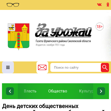
Власть
Общество
Культура
О
День детских общественных