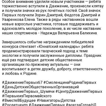
Особое внимание уделили новым участникам — ребята
торжественно вступили в Движение, произнесли клятву
и получили значки из рук почётных гостей. Свой значок
Первых получили Зорин Дмитрий, Федотов Дмитрий и
Уваренкова Елена. Также в ряды наставников вошли
новые взрослые участники, готовые поддерживать и
вдохновлять молодое поколение, в их числе наставник
наших спортсменов - Надежда Валерьевна Балихина.
Завершилось событие награждением победителей
конкурса стенгазет «Юннатский календарь»: ребята
продемонстрировали творческий подход к теме
экологии и получили заслуженные дипломы. Праздник
ещё раз подтвердил: детские общественные
организации по‑прежнему актуальны — они
воспитывают в детях дружбу, доброту, ответственность
и любовь к Родине.
#ДвижениеПервых67 #СмоленщинаРодинаПервых
#ДеньДетскихОбщественныхОрганизаций
#ДвижениеПервых_Шумячи #ЦентрДвиженияПервых
#ПервыеизПервомайского
#ВместеВБудущее #НавигаторыДетства
#Росдетцентр #ДвижениеПервых #всегдаГотовНД