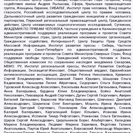
содействия имени Андрея Рылькова, Сфера, Уральская правозащитная
группа, Женщины Евразии, СИБАЛЬТ, Институт прав человека, Фонд защиты
гласности, Российский исследовательский центр по правам человека,
Дальневосточный центр развития гражданских инициатив и социального
партнерства, Пермский региональный правозащитный центр, Гражданское
действие, Центр независимых социологических исследований, Сутяжник,
АКАДЕМИЯ ПО ПРАВАМ ЧЕЛОВЕКА, Частное учреждение в Калининграде по
административной поддержке реализации программ и проектов Совета
Министров северных стран, Центр развития некоммерческих организаций,
Гражданское содействие, Интернешнл-Р, Центр Защиты Прав Средств
Массовой Информации, Институт развития прессы - Сибирь, Частное
учреждение в Санкт-Петербурге по административной поддержке
реализации программ и проектов Совета Министров Северных Стран, Фонд
поддержки свободы прессы, Гражданский контроль, Человек и Закон,
Общественная комиссия по сохранению наследия академика Сахарова,
МЕМО. РУ, Институт региональной прессы, Институт Развития Свободы
Информации, Экозащита!-Женсовет, Общественный вердикт, Евразийская
антимонопольная ассоциация, Дзугкоева Регина Николаевна, Кривенко
Сергей Владимирович, Милославский Павел Юрьевич, Шнырова Ольга
Вадимовна, Чанышева Лилия Айратовна, Сидорович Ольга Борисовна,
Туровский Александр Алексеевич, Васильева Анастасия Евгеньевна, Ривина
Анна Валерьевна, Бурдина Юлия Владимировна, Бойко Анатолий
Николаевич, Пивоваров Андрей Сергеевич, Дугин Сергей Георгиевич, Аверин
Виталий Евгеньевич, Барахоев Магомед Бекханович, Шевченко Дмитрий
Александрович, Шарипков Олег Викторович, Мошель Ирина Ароновна,
Шведов Григорий Сергеевич, Пономарев Лев Александрович, Созаев
Валерий Валерьевич, Каргалицкий Борис Юльевич, Исакова Ирина
Александровна, Исламов Тимур Рифгатович, Романова Ольга Евгеньевна,
Щаров Сергей Алексадрович, Цирульников Борис Альбертович, Халидова
Марина Владимировна, Людевиг Марина Зариевна, Федотова Галина
Анатольевна, Паутов Юрий Анатольевич, Верховский Александр Маркович,
Пислакова-Паркер Марина Петровна, Кочеткова Татьяна Владимировна,