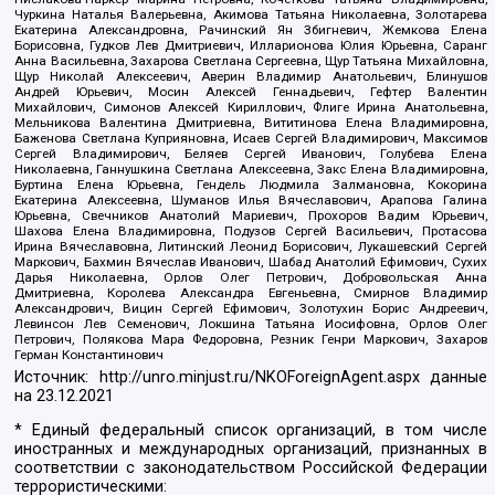
Чуркина Наталья Валерьевна, Акимова Татьяна Николаевна, Золотарева
Екатерина Александровна, Рачинский Ян Збигневич, Жемкова Елена
Борисовна, Гудков Лев Дмитриевич, Илларионова Юлия Юрьевна, Саранг
Анна Васильевна, Захарова Светлана Сергеевна, Щур Татьяна Михайловна,
Щур Николай Алексеевич, Аверин Владимир Анатольевич, Блинушов
Андрей Юрьевич, Мосин Алексей Геннадьевич, Гефтер Валентин
Михайлович, Симонов Алексей Кириллович, Флиге Ирина Анатольевна,
Мельникова Валентина Дмитриевна, Вититинова Елена Владимировна,
Баженова Светлана Куприяновна, Исаев Сергей Владимирович, Максимов
Сергей Владимирович, Беляев Сергей Иванович, Голубева Елена
Николаевна, Ганнушкина Светлана Алексеевна, Закс Елена Владимировна,
Буртина Елена Юрьевна, Гендель Людмила Залмановна, Кокорина
Екатерина Алексеевна, Шуманов Илья Вячеславович, Арапова Галина
Юрьевна, Свечников Анатолий Мариевич, Прохоров Вадим Юрьевич,
Шахова Елена Владимировна, Подузов Сергей Васильевич, Протасова
Ирина Вячеславовна, Литинский Леонид Борисович, Лукашевский Сергей
Маркович, Бахмин Вячеслав Иванович, Шабад Анатолий Ефимович, Сухих
Дарья Николаевна, Орлов Олег Петрович, Добровольская Анна
Дмитриевна, Королева Александра Евгеньевна, Смирнов Владимир
Александрович, Вицин Сергей Ефимович, Золотухин Борис Андреевич,
Левинсон Лев Семенович, Локшина Татьяна Иосифовна, Орлов Олег
Петрович, Полякова Мара Федоровна, Резник Генри Маркович, Захаров
Герман Константинович
Источник:
http://unro.minjust.ru/NKOForeignAgent.aspx
данные
на
23.12.2021
* Единый федеральный список организаций, в том числе
иностранных и международных организаций, признанных в
соответствии с законодательством Российской Федерации
террористическими: