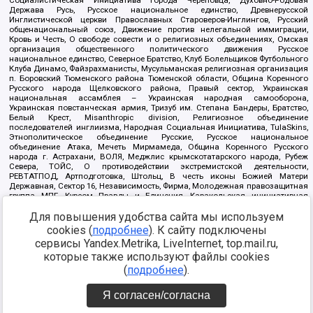
Социалистическая Инициатива города Череповца, Духовно-Родовая
Держава Русь, Русское национальное единство, Древнерусской
Инглистической церкви Православных Староверов-Инглингов, Русский
общенациональный союз, Движение против нелегальной иммиграции,
Кровь и Честь, О свободе совести и о религиозных объединениях, Омская
организация общественного политического движения Русское
национальное единство, Северное Братство, Клуб Болельщиков Футбольного
Клуба Динамо, Файзрахманисты, Мусульманская религиозная организация
п. Боровский Тюменского района Тюменской области, Община Коренного
Русского народа Щелковского района, Правый сектор, Украинская
национальная ассамблея – Украинская народная самооборона,
Украинская повстанческая армия, Тризуб им. Степана Бандеры, Братство,
Белый Крест, Misanthropic division, Религиозное объединение
последователей инглиизма, Народная Социальная Инициатива, TulaSkins,
Этнополитическое объединение Русские, Русское национальное
объединение Атака, Мечеть Мирмамеда, Община Коренного Русского
народа г. Астрахани, ВОЛЯ, Меджлис крымскотатарского народа, Рубеж
Севера, ТОЙС, О противодействии экстремистской деятельности,
РЕВТАТПОД, Артподготовка, Штольц, В честь иконы Божией Матери
Державная, Сектор 16, Независимость, Фирма, Молодежная правозащитная
группа МПГ, Курсом Правды и Единения, Каракольская инициативная
группа, Автоград Крю, Союз Славянских Сил Руси, Алля-Аят,
Для повышения удобства сайта мы используем
Благотворительный пансионат Ак Умут, Русская республика Русь,
Арестантское уголовное единство, Башкорт, Нация и свобода, W.H.С., Фалунь
cookies (
подробнее
). К сайту подключены
Дафа, Иртыш Ultras, Русский Патриотический клуб-Новокузнецк/РПК,
сервисы Yandex.Metrika, LiveInternet, top.mail.ru,
Сибирский державный союз, Фонд борьбы с коррупцией, Фонд защиты прав
граждан, Штабы Навального, Совет граждан СССР Прикубанского округа г.
которые также используют файлы cookies
Краснодара
(
подробнее
).
Источник:
https://minjust.gov.ru/ru/documents/7822/
данные на
08.12.2021
Я согласен/согласна