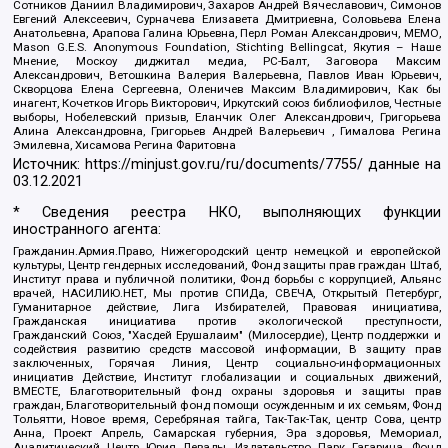
Сотников Даниил Владимирович, Захаров Андрей Вячеславович, Симонов
Евгений Алексеевич, Сурначева Елизавета Дмитриевна, Соловьева Елена
Анатольевна, Арапова Галина Юрьевна, Перл Роман Александрович, МЕМО,
Mason G.E.S. Anonymous Foundation, Stichting Bellingcat, Якутия – Наше
Мнение, Москоу диджитал медиа, РС-Балт, Заговора Максим
Александрович, Ветошкина Валерия Валерьевна, Павлов Иван Юрьевич,
Скворцова Елена Сергеевна, Оленичев Максим Владимирович, Как бы
инагент, Кочетков Игорь Викторович, Иркутский союз библиофилов, Честные
выборы, Нобелевский призыв, Еланчик Олег Александрович, Григорьева
Алина Александровна, Григорьев Андрей Валерьевич , Гималова Регина
Эмилевна, Хисамова Регина Фаритовна
Источник:
https://minjust.gov.ru/ru/documents/7755/
данные на
03.12.2021
* Сведения реестра НКО, выполняющих функции
иностранного агента:
Гражданин.Армия.Право, Нижегородский центр немецкой и европейской
культуры, Центр гендерных исследований, Фонд защиты прав граждан Штаб,
Институт права и публичной политики, Фонд борьбы с коррупцией, Альянс
врачей, НАСИЛИЮ.НЕТ, Мы против СПИДа, СВЕЧА, Открытый Петербург,
Гуманитарное действие, Лига Избирателей, Правовая инициатива,
Гражданская инициатива против экологической преступности,
Гражданский Союз, "Хасдей Ерушалаим" (Милосердие), Центр поддержки и
содействия развитию средств массовой информации, В защиту прав
заключенных, Горячая Линия, Центр социально-информационных
инициатив Действие, Институт глобализации и социальных движений,
ВМЕСТЕ, Благотворительный фонд охраны здоровья и защиты прав
граждан, Благотворительный фонд помощи осужденным и их семьям, Фонд
Тольятти, Новое время, Серебряная тайга, Так-Так-Так, центр Сова, центр
Анна, Проект Апрель, Самарская губерния, Эра здоровья, Мемориал,
Аналитический Центр Юрия Левады, Издательство Парк Гагарина, Фонд