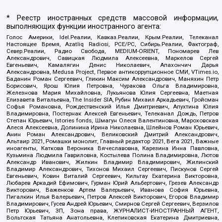
* Реестр иностранных средств массовой информации,
выполняющих функции иностранного агента:
Голос Америки, Idel.Реалии, Кавказ.Реалии, Крым.Реалии, Телеканал
Настоящее Время, Azatliq Radiosi, PCE/PC, Сибирь.Реалии, Фактограф,
Север.Реалии, Радио Свобода, MEDIUM-ORIENT, Пономарев Лев
Александрович, Савицкая Людмила Алексеевна, Маркелов Сергей
Евгеньевич, Камалягин Денис Николаевич, Апахончич Дарья
Александровна, Medusa Project, Первое антикоррупционное СМИ, VTimes.io,
Баданин Роман Сергеевич, Гликин Максим Александрович, Маняхин Петр
Борисович, Ярош Юлия Петровна, Чуракова Ольга Владимировна,
Железнова Мария Михайловна, Лукьянова Юлия Сергеевна, Маетная
Елизавета Витальевна, The Insider SIA, Рубин Михаил Аркадьевич, Гройсман
Софья Романовна, Рождественский Илья Дмитриевич, Апухтина Юлия
Владимировна, Постернак Алексей Евгеньевич, Телеканал Дождь, Петров
Степан Юрьевич, Istories fonds, Шмагун Олеся Валентиновна, Мароховская
Алеся Алексеевна, Долинина Ирина Николаевна, Шлейнов Роман Юрьевич,
Анин Роман Александрович, Великовский Дмитрий Александрович,
Альтаир 2021, Ромашки монолит, Главный редактор 2021, Вега 2021, Важные
иноагенты, Каткова Вероника Вячеславовна, Карезина Инна Павловна,
Кузьмина Людмила Гавриловна, Костылева Полина Владимировна, Лютов
Александр Иванович, Жилкин Владимир Владимирович, Жилинский
Владимир Александрович, Тихонов Михаил Сергеевич, Пискунов Сергей
Евгеньевич, Ковин Виталий Сергеевич, Кильтау Екатерина Викторовна,
Любарев Аркадий Ефимович, Гурман Юрий Альбертович, Грезев Александр
Викторович, Важенков Артем Валерьевич, Иванова София Юрьевна,
Пигалкин Илья Валерьевич, Петров Алексей Викторович, Егоров Владимир
Владимирович, Гусев Андрей Юрьевич, Смирнов Сергей Сергеевич, Верзилов
Петр Юрьевич, ЗП, Зона права, ЖУРНАЛИСТ-ИНОСТРАННЫЙ АГЕНТ,
Вольтская Татьяна Анатольевна, Клепиковская Екатерина Дмитриевна,