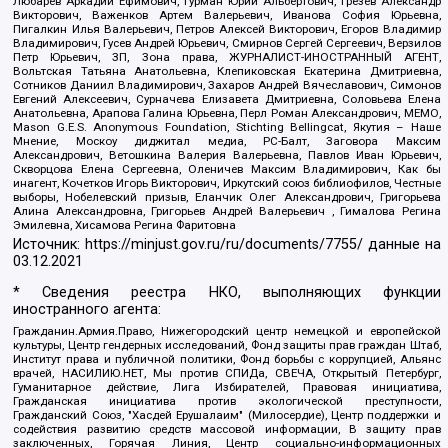
Любарев Аркадий Ефимович, Гурман Юрий Альбертович, Грезев Александр
Викторович, Важенков Артем Валерьевич, Иванова София Юрьевна,
Пигалкин Илья Валерьевич, Петров Алексей Викторович, Егоров Владимир
Владимирович, Гусев Андрей Юрьевич, Смирнов Сергей Сергеевич, Верзилов
Петр Юрьевич, ЗП, Зона права, ЖУРНАЛИСТ-ИНОСТРАННЫЙ АГЕНТ,
Вольтская Татьяна Анатольевна, Клепиковская Екатерина Дмитриевна,
Сотников Даниил Владимирович, Захаров Андрей Вячеславович, Симонов
Евгений Алексеевич, Сурначева Елизавета Дмитриевна, Соловьева Елена
Анатольевна, Арапова Галина Юрьевна, Перл Роман Александрович, МЕМО,
Mason G.E.S. Anonymous Foundation, Stichting Bellingcat, Якутия – Наше
Мнение, Москоу диджитал медиа, РС-Балт, Заговора Максим
Александрович, Ветошкина Валерия Валерьевна, Павлов Иван Юрьевич,
Скворцова Елена Сергеевна, Оленичев Максим Владимирович, Как бы
инагент, Кочетков Игорь Викторович, Иркутский союз библиофилов, Честные
выборы, Нобелевский призыв, Еланчик Олег Александрович, Григорьева
Алина Александровна, Григорьев Андрей Валерьевич , Гималова Регина
Эмилевна, Хисамова Регина Фаритовна
Источник:
https://minjust.gov.ru/ru/documents/7755/
данные на
03.12.2021
* Сведения реестра НКО, выполняющих функции
иностранного агента:
Гражданин.Армия.Право, Нижегородский центр немецкой и европейской
культуры, Центр гендерных исследований, Фонд защиты прав граждан Штаб,
Институт права и публичной политики, Фонд борьбы с коррупцией, Альянс
врачей, НАСИЛИЮ.НЕТ, Мы против СПИДа, СВЕЧА, Открытый Петербург,
Гуманитарное действие, Лига Избирателей, Правовая инициатива,
Гражданская инициатива против экологической преступности,
Гражданский Союз, "Хасдей Ерушалаим" (Милосердие), Центр поддержки и
содействия развитию средств массовой информации, В защиту прав
заключенных, Горячая Линия, Центр социально-информационных