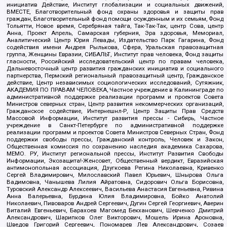
инициатив Действие, Институт глобализации и социальных движений,
ВМЕСТЕ, Благотворительный фонд охраны здоровья и защиты прав
граждан, Благотворительный фонд помощи осужденным и их семьям, Фонд
Тольятти, Новое время, Серебряная тайга, Так-Так-Так, центр Сова, центр
Анна, Проект Апрель, Самарская губерния, Эра здоровья, Мемориал,
Аналитический Центр Юрия Левады, Издательство Парк Гагарина, Фонд
содействия имени Андрея Рылькова, Сфера, Уральская правозащитная
группа, Женщины Евразии, СИБАЛЬТ, Институт прав человека, Фонд защиты
гласности, Российский исследовательский центр по правам человека,
Дальневосточный центр развития гражданских инициатив и социального
партнерства, Пермский региональный правозащитный центр, Гражданское
действие, Центр независимых социологических исследований, Сутяжник,
АКАДЕМИЯ ПО ПРАВАМ ЧЕЛОВЕКА, Частное учреждение в Калининграде по
административной поддержке реализации программ и проектов Совета
Министров северных стран, Центр развития некоммерческих организаций,
Гражданское содействие, Интернешнл-Р, Центр Защиты Прав Средств
Массовой Информации, Институт развития прессы - Сибирь, Частное
учреждение в Санкт-Петербурге по административной поддержке
реализации программ и проектов Совета Министров Северных Стран, Фонд
поддержки свободы прессы, Гражданский контроль, Человек и Закон,
Общественная комиссия по сохранению наследия академика Сахарова,
МЕМО. РУ, Институт региональной прессы, Институт Развития Свободы
Информации, Экозащита!-Женсовет, Общественный вердикт, Евразийская
антимонопольная ассоциация, Дзугкоева Регина Николаевна, Кривенко
Сергей Владимирович, Милославский Павел Юрьевич, Шнырова Ольга
Вадимовна, Чанышева Лилия Айратовна, Сидорович Ольга Борисовна,
Туровский Александр Алексеевич, Васильева Анастасия Евгеньевна, Ривина
Анна Валерьевна, Бурдина Юлия Владимировна, Бойко Анатолий
Николаевич, Пивоваров Андрей Сергеевич, Дугин Сергей Георгиевич, Аверин
Виталий Евгеньевич, Барахоев Магомед Бекханович, Шевченко Дмитрий
Александрович, Шарипков Олег Викторович, Мошель Ирина Ароновна,
Шведов Григорий Сергеевич, Пономарев Лев Александрович, Созаев