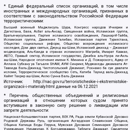
* Единый федеральный список организаций, в том числе
иностранных и международных организаций, признанных в
соответствии с законодательством Российской Федерации
террористическими:
Высший военный Маджлисуль Шура, Конгресс народов Ичкерии и
Дагестана, База, Асбат аль-Ансар, Священная война, Исламская группа,
Братья-мусульмане, Партия исламского освобождения, Лашкар-И-Тайба,
Исламская группа, Движение Талибан, Исламская партия Туркестана,
Общество социальных реформ, Общество возрождения исламского
наследия, Дом двух святых, Джунд аш-Шам, Исламский джихад – Джамаат
моджахедов, Аль-Каида в странах исламского Магриба, Имарат Кавказ,
АБТО, Правый сектор, Исламское государство, Джабха аль-Нусра ли-Ахль
аш-Шам, Народное ополчение имени К. Минина и Д. Пожарского, Аджр от
Аллаха Субхану уа Тагьаля SHAM, АУМ Синрике, Муджахеды джамаата Ат-
Тавхида Валь-Джихад, Чистопольский Джамаат, Рохнамо ба суи давлати
исломи, Террористическое сообщество Сеть, Катиба Таухид валь-Джихад,
Хайят Тахрир аш-Шам, Ахлю Сунна Валь Джамаа
Источник:
http://nac.gov.ru/terroristicheskie-i-ekstremistskie-
organizacii-i-materialy.html
данные на
06.12.2021
* Перечень общественных объединений и религиозных
организаций в отношении которых судом принято
вступившее в законную силу решение о ликвидации или
запрете деятельности:
Национал-большевистская партия, ВЕК РА, Рада земли Кубанской Духовно
Родовой Державы Русь, организация Асгардская Славянская Община,
Община Капища Веды Перуна, Мужская Духовная Семинария Духовное
Учреждение, Нурджулар, К Богодержавию, Таблиги Джамаат, Свидетели