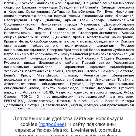
Иеговы, Русское национальное единство, Национал-социалистическое
общество, Джамаат мувахидов, Объединенный Вилайат Кабарды, Балкарии
и Карачая, Союз славян, Ат-Такфир Валь-Хиджра, Пит Буль, Национал-
социалистическая рабочая партия России, Славянский союз, Формат-18,
Благородный Орден Дьявола, Армия воли народа, Национальная
Социалистическая Инициатива города Череповца, Духовно-Родовая
Держава Русь, Русское национальное единство, Древнерусской
Инглистической церкви Православных Староверов-Инглингов, Русский
общенациональный союз, Движение против нелегальной иммиграции,
Кровь и Честь, О свободе совести и о религиозных объединениях, Омская
организация общественного политического движения Русское
национальное единство, Северное Братство, Клуб Болельщиков Футбольного
Клуба Динамо, Файзрахманисты, Мусульманская религиозная организация
п. Боровский Тюменского района Тюменской области, Община Коренного
Русского народа Щелковского района, Правый сектор, Украинская
национальная ассамблея – Украинская народная самооборона,
Украинская повстанческая армия, Тризуб им. Степана Бандеры, Братство,
Белый Крест, Misanthropic division, Религиозное объединение
последователей инглиизма, Народная Социальная Инициатива, TulaSkins,
Этнополитическое объединение Русские, Русское национальное
объединение Атака, Мечеть Мирмамеда, Община Коренного Русского
народа г. Астрахани, ВОЛЯ, Меджлис крымскотатарского народа, Рубеж
Севера, ТОЙС, О противодействии экстремистской деятельности,
РЕВТАТПОД, Артподготовка, Штольц, В честь иконы Божией Матери
Державная, Сектор 16, Независимость, Фирма, Молодежная правозащитная
группа МПГ, Курсом Правды и Единения, Каракольская инициативная
группа, Автоград Крю, Союз Славянских Сил Руси, Алля-Аят,
Для повышения удобства сайта мы используем
Благотворительный пансионат Ак Умут, Русская республика Русь,
Арестантское уголовное единство, Башкорт, Нация и свобода, W.H.С., Фалунь
cookies (
подробнее
). К сайту подключены
Дафа, Иртыш Ultras, Русский Патриотический клуб-Новокузнецк/РПК,
сервисы Yandex.Metrika, LiveInternet, top.mail.ru,
Сибирский державный союз, Фонд борьбы с коррупцией, Фонд защиты прав
граждан, Штабы Навального, Совет граждан СССР Прикубанского округа г.
которые также используют файлы cookies