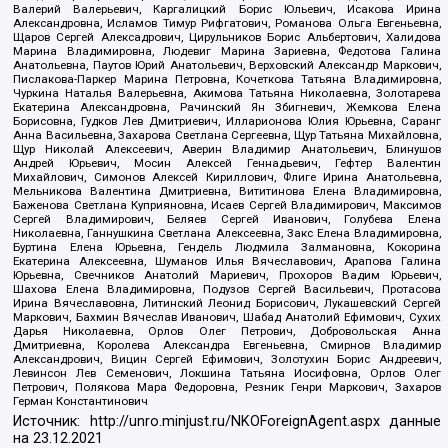
Валерий Валерьевич, Каргалицкий Борис Юльевич, Исакова Ирина
Александровна, Исламов Тимур Рифгатович, Романова Ольга Евгеньевна,
Щаров Сергей Алексадрович, Цирульников Борис Альбертович, Халидова
Марина Владимировна, Людевиг Марина Зариевна, Федотова Галина
Анатольевна, Паутов Юрий Анатольевич, Верховский Александр Маркович,
Пислакова-Паркер Марина Петровна, Кочеткова Татьяна Владимировна,
Чуркина Наталья Валерьевна, Акимова Татьяна Николаевна, Золотарева
Екатерина Александровна, Рачинский Ян Збигневич, Жемкова Елена
Борисовна, Гудков Лев Дмитриевич, Илларионова Юлия Юрьевна, Саранг
Анна Васильевна, Захарова Светлана Сергеевна, Щур Татьяна Михайловна,
Щур Николай Алексеевич, Аверин Владимир Анатольевич, Блинушов
Андрей Юрьевич, Мосин Алексей Геннадьевич, Гефтер Валентин
Михайлович, Симонов Алексей Кириллович, Флиге Ирина Анатольевна,
Мельникова Валентина Дмитриевна, Вититинова Елена Владимировна,
Баженова Светлана Куприяновна, Исаев Сергей Владимирович, Максимов
Сергей Владимирович, Беляев Сергей Иванович, Голубева Елена
Николаевна, Ганнушкина Светлана Алексеевна, Закс Елена Владимировна,
Буртина Елена Юрьевна, Гендель Людмила Залмановна, Кокорина
Екатерина Алексеевна, Шуманов Илья Вячеславович, Арапова Галина
Юрьевна, Свечников Анатолий Мариевич, Прохоров Вадим Юрьевич,
Шахова Елена Владимировна, Подузов Сергей Васильевич, Протасова
Ирина Вячеславовна, Литинский Леонид Борисович, Лукашевский Сергей
Маркович, Бахмин Вячеслав Иванович, Шабад Анатолий Ефимович, Сухих
Дарья Николаевна, Орлов Олег Петрович, Добровольская Анна
Дмитриевна, Королева Александра Евгеньевна, Смирнов Владимир
Александрович, Вицин Сергей Ефимович, Золотухин Борис Андреевич,
Левинсон Лев Семенович, Локшина Татьяна Иосифовна, Орлов Олег
Петрович, Полякова Мара Федоровна, Резник Генри Маркович, Захаров
Герман Константинович
Источник:
http://unro.minjust.ru/NKOForeignAgent.aspx
данные
на
23.12.2021