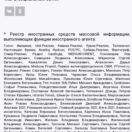
* Реестр иностранных средств массовой информации,
выполняющих функции иностранного агента:
Голос Америки, Idel.Реалии, Кавказ.Реалии, Крым.Реалии, Телеканал
Настоящее Время, Azatliq Radiosi, PCE/PC, Сибирь.Реалии, Фактограф,
Север.Реалии, Радио Свобода, MEDIUM-ORIENT, Пономарев Лев
Александрович, Савицкая Людмила Алексеевна, Маркелов Сергей
Евгеньевич, Камалягин Денис Николаевич, Апахончич Дарья
Александровна, Medusa Project, Первое антикоррупционное СМИ, VTimes.io,
Баданин Роман Сергеевич, Гликин Максим Александрович, Маняхин Петр
Борисович, Ярош Юлия Петровна, Чуракова Ольга Владимировна,
Железнова Мария Михайловна, Лукьянова Юлия Сергеевна, Маетная
Елизавета Витальевна, The Insider SIA, Рубин Михаил Аркадьевич, Гройсман
Софья Романовна, Рождественский Илья Дмитриевич, Апухтина Юлия
Владимировна, Постернак Алексей Евгеньевич, Телеканал Дождь, Петров
Степан Юрьевич, Istories fonds, Шмагун Олеся Валентиновна, Мароховская
Алеся Алексеевна, Долинина Ирина Николаевна, Шлейнов Роман Юрьевич,
Анин Роман Александрович, Великовский Дмитрий Александрович,
Альтаир 2021, Ромашки монолит, Главный редактор 2021, Вега 2021, Важные
иноагенты, Каткова Вероника Вячеславовна, Карезина Инна Павловна,
Кузьмина Людмила Гавриловна, Костылева Полина Владимировна, Лютов
Александр Иванович, Жилкин Владимир Владимирович, Жилинский
Владимир Александрович, Тихонов Михаил Сергеевич, Пискунов Сергей
Евгеньевич, Ковин Виталий Сергеевич, Кильтау Екатерина Викторовна,