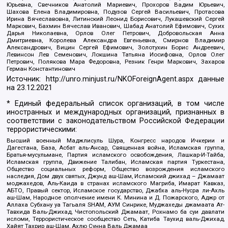
Юрьевна, Свечников Анатолий Мариевич, Прохоров Вадим Юрьевич,
Шахова Елена Владимировна, Подузов Сергей Васильевич, Протасова
Ирина Вячеславовна, Литинский Леонид Борисович, Лукашевский Сергей
Маркович, Бахмин Вячеслав Иванович, Шабад Анатолий Ефимович, Сухих
Дарья Николаевна, Орлов Олег Петрович, Добровольская Анна
Дмитриевна, Королева Александра Евгеньевна, Смирнов Владимир
Александрович, Вицин Сергей Ефимович, Золотухин Борис Андреевич,
Левинсон Лев Семенович, Локшина Татьяна Иосифовна, Орлов Олег
Петрович, Полякова Мара Федоровна, Резник Генри Маркович, Захаров
Герман Константинович
Источник:
http://unro.minjust.ru/NKOForeignAgent.aspx
данные
на
23.12.2021
* Единый федеральный список организаций, в том числе
иностранных и международных организаций, признанных в
соответствии с законодательством Российской Федерации
террористическими:
Высший военный Маджлисуль Шура, Конгресс народов Ичкерии и
Дагестана, База, Асбат аль-Ансар, Священная война, Исламская группа,
Братья-мусульмане, Партия исламского освобождения, Лашкар-И-Тайба,
Исламская группа, Движение Талибан, Исламская партия Туркестана,
Общество социальных реформ, Общество возрождения исламского
наследия, Дом двух святых, Джунд аш-Шам, Исламский джихад – Джамаат
моджахедов, Аль-Каида в странах исламского Магриба, Имарат Кавказ,
АБТО, Правый сектор, Исламское государство, Джабха аль-Нусра ли-Ахль
аш-Шам, Народное ополчение имени К. Минина и Д. Пожарского, Аджр от
Аллаха Субхану уа Тагьаля SHAM, АУМ Синрике, Муджахеды джамаата Ат-
Тавхида Валь-Джихад, Чистопольский Джамаат, Рохнамо ба суи давлати
исломи, Террористическое сообщество Сеть, Катиба Таухид валь-Джихад,
Хайят Тахрир аш-Шам, Ахлю Сунна Валь Джамаа