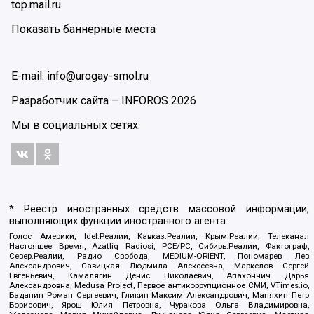
top.mail.ru
Показать баннерные места
E-mail: info@urogay-smol.ru
Разработчик сайта –
INFOROS
2026
Мы в социальных сетях:
* Реестр иностранных средств массовой информации,
выполняющих функции иностранного агента:
Голос Америки, Idel.Реалии, Кавказ.Реалии, Крым.Реалии, Телеканал
Настоящее Время, Azatliq Radiosi, PCE/PC, Сибирь.Реалии, Фактограф,
Север.Реалии, Радио Свобода, MEDIUM-ORIENT, Пономарев Лев
Александрович, Савицкая Людмила Алексеевна, Маркелов Сергей
Евгеньевич, Камалягин Денис Николаевич, Апахончич Дарья
Александровна, Medusa Project, Первое антикоррупционное СМИ, VTimes.io,
Баданин Роман Сергеевич, Гликин Максим Александрович, Маняхин Петр
Борисович, Ярош Юлия Петровна, Чуракова Ольга Владимировна,