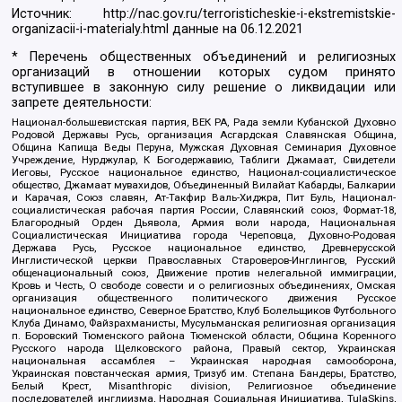
Источник:
http://nac.gov.ru/terroristicheskie-i-ekstremistskie-
organizacii-i-materialy.html
данные на
06.12.2021
* Перечень общественных объединений и религиозных
организаций в отношении которых судом принято
вступившее в законную силу решение о ликвидации или
запрете деятельности:
Национал-большевистская партия, ВЕК РА, Рада земли Кубанской Духовно
Родовой Державы Русь, организация Асгардская Славянская Община,
Община Капища Веды Перуна, Мужская Духовная Семинария Духовное
Учреждение, Нурджулар, К Богодержавию, Таблиги Джамаат, Свидетели
Иеговы, Русское национальное единство, Национал-социалистическое
общество, Джамаат мувахидов, Объединенный Вилайат Кабарды, Балкарии
и Карачая, Союз славян, Ат-Такфир Валь-Хиджра, Пит Буль, Национал-
социалистическая рабочая партия России, Славянский союз, Формат-18,
Благородный Орден Дьявола, Армия воли народа, Национальная
Социалистическая Инициатива города Череповца, Духовно-Родовая
Держава Русь, Русское национальное единство, Древнерусской
Инглистической церкви Православных Староверов-Инглингов, Русский
общенациональный союз, Движение против нелегальной иммиграции,
Кровь и Честь, О свободе совести и о религиозных объединениях, Омская
организация общественного политического движения Русское
национальное единство, Северное Братство, Клуб Болельщиков Футбольного
Клуба Динамо, Файзрахманисты, Мусульманская религиозная организация
п. Боровский Тюменского района Тюменской области, Община Коренного
Русского народа Щелковского района, Правый сектор, Украинская
национальная ассамблея – Украинская народная самооборона,
Украинская повстанческая армия, Тризуб им. Степана Бандеры, Братство,
Белый Крест, Misanthropic division, Религиозное объединение
последователей инглиизма, Народная Социальная Инициатива, TulaSkins,