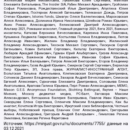
Железнова Мария Михайловна, Лукьянова Юлия Сергеевна, Маетная
Елизавета Витальевна, The Insider SIA, Рубин Михаил Аркадьевич, Гройсман
Софья Романовна, Рождественский Илья Дмитриевич, Апухтина Юлия
Владимировна, Постернак Алексей Евгеньевич, Телеканал Дождь, Петров
Степан Юрьевич, Istories fonds, Шмагун Олеся Валентиновна, Мароховская
Алеся Алексеевна, Долинина Ирина Николаевна, Шлейнов Роман Юрьевич,
Анин Роман Александрович, Великовский Дмитрий Александрович,
Альтаир 2021, Ромашки монолит, Главный редактор 2021, Вега 2021, Важные
иноагенты, Каткова Вероника Вячеславовна, Карезина Инна Павловна,
Кузьмина Людмила Гавриловна, Костылева Полина Владимировна, Лютов
Александр Иванович, Жилкин Владимир Владимирович, Жилинский
Владимир Александрович, Тихонов Михаил Сергеевич, Пискунов Сергей
Евгеньевич, Ковин Виталий Сергеевич, Кильтау Екатерина Викторовна,
Любарев Аркадий Ефимович, Гурман Юрий Альбертович, Грезев Александр
Викторович, Важенков Артем Валерьевич, Иванова София Юрьевна,
Пигалкин Илья Валерьевич, Петров Алексей Викторович, Егоров Владимир
Владимирович, Гусев Андрей Юрьевич, Смирнов Сергей Сергеевич, Верзилов
Петр Юрьевич, ЗП, Зона права, ЖУРНАЛИСТ-ИНОСТРАННЫЙ АГЕНТ,
Вольтская Татьяна Анатольевна, Клепиковская Екатерина Дмитриевна,
Сотников Даниил Владимирович, Захаров Андрей Вячеславович, Симонов
Евгений Алексеевич, Сурначева Елизавета Дмитриевна, Соловьева Елена
Анатольевна, Арапова Галина Юрьевна, Перл Роман Александрович, МЕМО,
Mason G.E.S. Anonymous Foundation, Stichting Bellingcat, Якутия – Наше
Мнение, Москоу диджитал медиа, РС-Балт, Заговора Максим
Александрович, Ветошкина Валерия Валерьевна, Павлов Иван Юрьевич,
Скворцова Елена Сергеевна, Оленичев Максим Владимирович, Как бы
инагент, Кочетков Игорь Викторович, Иркутский союз библиофилов, Честные
выборы, Нобелевский призыв, Еланчик Олег Александрович, Григорьева
Алина Александровна, Григорьев Андрей Валерьевич , Гималова Регина
Эмилевна, Хисамова Регина Фаритовна
Источник:
https://minjust.gov.ru/ru/documents/7755/
данные на
03.12.2021