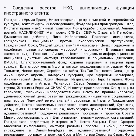
* Сведения реестра НКО, выполняющих функции
иностранного агента:
Гражданин.Армия.Право, Нижегородский центр немецкой и европейской
культуры, Центр гендерных исследований, Фонд защиты прав граждан Штаб,
Институт права и публичной политики, Фонд борьбы с коррупцией, Альянс
врачей, НАСИЛИЮ.НЕТ, Мы против СПИДа, СВЕЧА, Открытый Петербург,
Гуманитарное действие, Лига Избирателей, Правовая инициатива,
Гражданская инициатива против экологической преступности,
Гражданский Союз, "Хасдей Ерушалаим" (Милосердие), Центр поддержки и
содействия развитию средств массовой информации, В защиту прав
заключенных, Горячая Линия, Центр социально-информационных
инициатив Действие, Институт глобализации и социальных движений,
ВМЕСТЕ, Благотворительный фонд охраны здоровья и защиты прав
граждан, Благотворительный фонд помощи осужденным и их семьям, Фонд
Тольятти, Новое время, Серебряная тайга, Так-Так-Так, центр Сова, центр
Анна, Проект Апрель, Самарская губерния, Эра здоровья, Мемориал,
Аналитический Центр Юрия Левады, Издательство Парк Гагарина, Фонд
содействия имени Андрея Рылькова, Сфера, Уральская правозащитная
группа, Женщины Евразии, СИБАЛЬТ, Институт прав человека, Фонд защиты
гласности, Российский исследовательский центр по правам человека,
Дальневосточный центр развития гражданских инициатив и социального
партнерства, Пермский региональный правозащитный центр, Гражданское
действие, Центр независимых социологических исследований, Сутяжник,
АКАДЕМИЯ ПО ПРАВАМ ЧЕЛОВЕКА, Частное учреждение в Калининграде по
административной поддержке реализации программ и проектов Совета
Министров северных стран, Центр развития некоммерческих организаций,
Гражданское содействие, Интернешнл-Р, Центр Защиты Прав Средств
Массовой Информации, Институт развития прессы - Сибирь, Частное
учреждение в Санкт-Петербурге по административной поддержке
реализации программ и проектов Совета Министров Северных Стран, Фонд