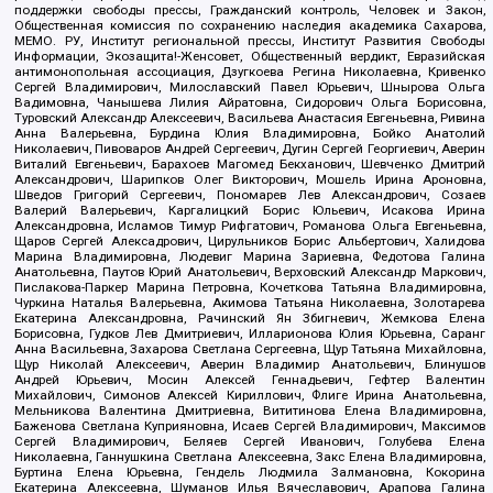
поддержки свободы прессы, Гражданский контроль, Человек и Закон,
Общественная комиссия по сохранению наследия академика Сахарова,
МЕМО. РУ, Институт региональной прессы, Институт Развития Свободы
Информации, Экозащита!-Женсовет, Общественный вердикт, Евразийская
антимонопольная ассоциация, Дзугкоева Регина Николаевна, Кривенко
Сергей Владимирович, Милославский Павел Юрьевич, Шнырова Ольга
Вадимовна, Чанышева Лилия Айратовна, Сидорович Ольга Борисовна,
Туровский Александр Алексеевич, Васильева Анастасия Евгеньевна, Ривина
Анна Валерьевна, Бурдина Юлия Владимировна, Бойко Анатолий
Николаевич, Пивоваров Андрей Сергеевич, Дугин Сергей Георгиевич, Аверин
Виталий Евгеньевич, Барахоев Магомед Бекханович, Шевченко Дмитрий
Александрович, Шарипков Олег Викторович, Мошель Ирина Ароновна,
Шведов Григорий Сергеевич, Пономарев Лев Александрович, Созаев
Валерий Валерьевич, Каргалицкий Борис Юльевич, Исакова Ирина
Александровна, Исламов Тимур Рифгатович, Романова Ольга Евгеньевна,
Щаров Сергей Алексадрович, Цирульников Борис Альбертович, Халидова
Марина Владимировна, Людевиг Марина Зариевна, Федотова Галина
Анатольевна, Паутов Юрий Анатольевич, Верховский Александр Маркович,
Пислакова-Паркер Марина Петровна, Кочеткова Татьяна Владимировна,
Чуркина Наталья Валерьевна, Акимова Татьяна Николаевна, Золотарева
Екатерина Александровна, Рачинский Ян Збигневич, Жемкова Елена
Борисовна, Гудков Лев Дмитриевич, Илларионова Юлия Юрьевна, Саранг
Анна Васильевна, Захарова Светлана Сергеевна, Щур Татьяна Михайловна,
Щур Николай Алексеевич, Аверин Владимир Анатольевич, Блинушов
Андрей Юрьевич, Мосин Алексей Геннадьевич, Гефтер Валентин
Михайлович, Симонов Алексей Кириллович, Флиге Ирина Анатольевна,
Мельникова Валентина Дмитриевна, Вититинова Елена Владимировна,
Баженова Светлана Куприяновна, Исаев Сергей Владимирович, Максимов
Сергей Владимирович, Беляев Сергей Иванович, Голубева Елена
Николаевна, Ганнушкина Светлана Алексеевна, Закс Елена Владимировна,
Буртина Елена Юрьевна, Гендель Людмила Залмановна, Кокорина
Екатерина Алексеевна, Шуманов Илья Вячеславович, Арапова Галина