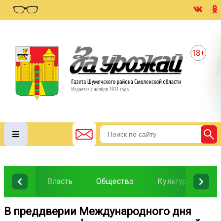
Власть
Общество
Культура
О
В преддверии Международного дня