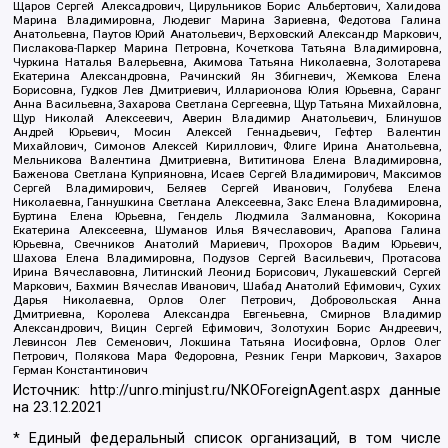
Щаров Сергей Алексадрович, Цирульников Борис Альбертович, Халидова
Марина Владимировна, Людевиг Марина Зариевна, Федотова Галина
Анатольевна, Паутов Юрий Анатольевич, Верховский Александр Маркович,
Пислакова-Паркер Марина Петровна, Кочеткова Татьяна Владимировна,
Чуркина Наталья Валерьевна, Акимова Татьяна Николаевна, Золотарева
Екатерина Александровна, Рачинский Ян Збигневич, Жемкова Елена
Борисовна, Гудков Лев Дмитриевич, Илларионова Юлия Юрьевна, Саранг
Анна Васильевна, Захарова Светлана Сергеевна, Щур Татьяна Михайловна,
Щур Николай Алексеевич, Аверин Владимир Анатольевич, Блинушов
Андрей Юрьевич, Мосин Алексей Геннадьевич, Гефтер Валентин
Михайлович, Симонов Алексей Кириллович, Флиге Ирина Анатольевна,
Мельникова Валентина Дмитриевна, Вититинова Елена Владимировна,
Баженова Светлана Куприяновна, Исаев Сергей Владимирович, Максимов
Сергей Владимирович, Беляев Сергей Иванович, Голубева Елена
Николаевна, Ганнушкина Светлана Алексеевна, Закс Елена Владимировна,
Буртина Елена Юрьевна, Гендель Людмила Залмановна, Кокорина
Екатерина Алексеевна, Шуманов Илья Вячеславович, Арапова Галина
Юрьевна, Свечников Анатолий Мариевич, Прохоров Вадим Юрьевич,
Шахова Елена Владимировна, Подузов Сергей Васильевич, Протасова
Ирина Вячеславовна, Литинский Леонид Борисович, Лукашевский Сергей
Маркович, Бахмин Вячеслав Иванович, Шабад Анатолий Ефимович, Сухих
Дарья Николаевна, Орлов Олег Петрович, Добровольская Анна
Дмитриевна, Королева Александра Евгеньевна, Смирнов Владимир
Александрович, Вицин Сергей Ефимович, Золотухин Борис Андреевич,
Левинсон Лев Семенович, Локшина Татьяна Иосифовна, Орлов Олег
Петрович, Полякова Мара Федоровна, Резник Генри Маркович, Захаров
Герман Константинович
Источник:
http://unro.minjust.ru/NKOForeignAgent.aspx
данные
на
23.12.2021
* Единый федеральный список организаций, в том числе