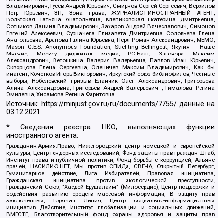
Владимирович, Гусев Андрей Юрьевич, Смирнов Сергей Сергеевич, Верзилов
Петр Юрьевич, ЗП, Зона права, ЖУРНАЛИСТ-ИНОСТРАННЫЙ АГЕНТ,
Вольтская Татьяна Анатольевна, Клепиковская Екатерина Дмитриевна,
Сотников Даниил Владимирович, Захаров Андрей Вячеславович, Симонов
Евгений Алексеевич, Сурначева Елизавета Дмитриевна, Соловьева Елена
Анатольевна, Арапова Галина Юрьевна, Перл Роман Александрович, МЕМО,
Mason G.E.S. Anonymous Foundation, Stichting Bellingcat, Якутия – Наше
Мнение, Москоу диджитал медиа, РС-Балт, Заговора Максим
Александрович, Ветошкина Валерия Валерьевна, Павлов Иван Юрьевич,
Скворцова Елена Сергеевна, Оленичев Максим Владимирович, Как бы
инагент, Кочетков Игорь Викторович, Иркутский союз библиофилов, Честные
выборы, Нобелевский призыв, Еланчик Олег Александрович, Григорьева
Алина Александровна, Григорьев Андрей Валерьевич , Гималова Регина
Эмилевна, Хисамова Регина Фаритовна
Источник:
https://minjust.gov.ru/ru/documents/7755/
данные на
03.12.2021
* Сведения реестра НКО, выполняющих функции
иностранного агента:
Гражданин.Армия.Право, Нижегородский центр немецкой и европейской
культуры, Центр гендерных исследований, Фонд защиты прав граждан Штаб,
Институт права и публичной политики, Фонд борьбы с коррупцией, Альянс
врачей, НАСИЛИЮ.НЕТ, Мы против СПИДа, СВЕЧА, Открытый Петербург,
Гуманитарное действие, Лига Избирателей, Правовая инициатива,
Гражданская инициатива против экологической преступности,
Гражданский Союз, "Хасдей Ерушалаим" (Милосердие), Центр поддержки и
содействия развитию средств массовой информации, В защиту прав
заключенных, Горячая Линия, Центр социально-информационных
инициатив Действие, Институт глобализации и социальных движений,
ВМЕСТЕ, Благотворительный фонд охраны здоровья и защиты прав