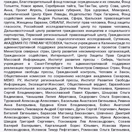
граждан, Благотворительный фонд помощи осужденным и их семьям, Фонд
Тольятти, Новое время, Серебряная тайга, Так-Так-Так, центр Сова, центр
Анна, Проект Апрель, Самарская губерния, Эра здоровья, Мемориал,
Аналитический Центр Юрия Левады, Издательство Парк Гагарина, Фонд
содействия имени Андрея Рылькова, Сфера, Уральская правозащитная
группа, Женщины Евразии, СИБАЛЬТ, Институт прав человека, Фонд защиты
гласности, Российский исследовательский центр по правам человека,
Дальневосточный центр развития гражданских инициатив и социального
партнерства, Пермский региональный правозащитный центр, Гражданское
действие, Центр независимых социологических исследований, Сутяжник,
АКАДЕМИЯ ПО ПРАВАМ ЧЕЛОВЕКА, Частное учреждение в Калининграде по
административной поддержке реализации программ и проектов Совета
Министров северных стран, Центр развития некоммерческих организаций,
Гражданское содействие, Интернешнл-Р, Центр Защиты Прав Средств
Массовой Информации, Институт развития прессы - Сибирь, Частное
учреждение в Санкт-Петербурге по административной поддержке
реализации программ и проектов Совета Министров Северных Стран, Фонд
поддержки свободы прессы, Гражданский контроль, Человек и Закон,
Общественная комиссия по сохранению наследия академика Сахарова,
МЕМО. РУ, Институт региональной прессы, Институт Развития Свободы
Информации, Экозащита!-Женсовет, Общественный вердикт, Евразийская
антимонопольная ассоциация, Дзугкоева Регина Николаевна, Кривенко
Сергей Владимирович, Милославский Павел Юрьевич, Шнырова Ольга
Вадимовна, Чанышева Лилия Айратовна, Сидорович Ольга Борисовна,
Туровский Александр Алексеевич, Васильева Анастасия Евгеньевна, Ривина
Анна Валерьевна, Бурдина Юлия Владимировна, Бойко Анатолий
Николаевич, Пивоваров Андрей Сергеевич, Дугин Сергей Георгиевич, Аверин
Виталий Евгеньевич, Барахоев Магомед Бекханович, Шевченко Дмитрий
Александрович, Шарипков Олег Викторович, Мошель Ирина Ароновна,
Шведов Григорий Сергеевич, Пономарев Лев Александрович, Созаев
Валерий Валерьевич, Каргалицкий Борис Юльевич, Исакова Ирина
Александровна, Исламов Тимур Рифгатович, Романова Ольга Евгеньевна,