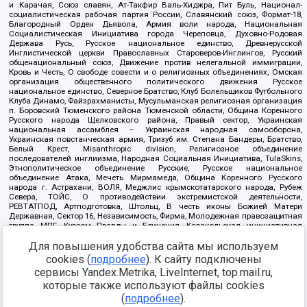
и Карачая, Союз славян, Ат-Такфир Валь-Хиджра, Пит Буль, Национал-
социалистическая рабочая партия России, Славянский союз, Формат-18,
Благородный Орден Дьявола, Армия воли народа, Национальная
Социалистическая Инициатива города Череповца, Духовно-Родовая
Держава Русь, Русское национальное единство, Древнерусской
Инглистической церкви Православных Староверов-Инглингов, Русский
общенациональный союз, Движение против нелегальной иммиграции,
Кровь и Честь, О свободе совести и о религиозных объединениях, Омская
организация общественного политического движения Русское
национальное единство, Северное Братство, Клуб Болельщиков Футбольного
Клуба Динамо, Файзрахманисты, Мусульманская религиозная организация
п. Боровский Тюменского района Тюменской области, Община Коренного
Русского народа Щелковского района, Правый сектор, Украинская
национальная ассамблея – Украинская народная самооборона,
Украинская повстанческая армия, Тризуб им. Степана Бандеры, Братство,
Белый Крест, Misanthropic division, Религиозное объединение
последователей инглиизма, Народная Социальная Инициатива, TulaSkins,
Этнополитическое объединение Русские, Русское национальное
объединение Атака, Мечеть Мирмамеда, Община Коренного Русского
народа г. Астрахани, ВОЛЯ, Меджлис крымскотатарского народа, Рубеж
Севера, ТОЙС, О противодействии экстремистской деятельности,
РЕВТАТПОД, Артподготовка, Штольц, В честь иконы Божией Матери
Державная, Сектор 16, Независимость, Фирма, Молодежная правозащитная
группа МПГ, Курсом Правды и Единения, Каракольская инициативная
группа, Автоград Крю, Союз Славянских Сил Руси, Алля-Аят,
Для повышения удобства сайта мы используем
Благотворительный пансионат Ак Умут, Русская республика Русь,
Арестантское уголовное единство, Башкорт, Нация и свобода, W.H.С., Фалунь
cookies (
подробнее
). К сайту подключены
Дафа, Иртыш Ultras, Русский Патриотический клуб-Новокузнецк/РПК,
сервисы Yandex.Metrika, LiveInternet, top.mail.ru,
Сибирский державный союз, Фонд борьбы с коррупцией, Фонд защиты прав
граждан, Штабы Навального, Совет граждан СССР Прикубанского округа г.
которые также используют файлы cookies
Краснодара
(
подробнее
).
Источник:
https://minjust.gov.ru/ru/documents/7822/
данные на