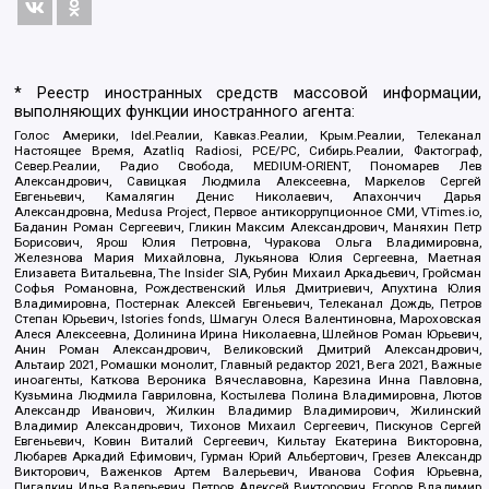
* Реестр иностранных средств массовой информации,
выполняющих функции иностранного агента:
Голос Америки, Idel.Реалии, Кавказ.Реалии, Крым.Реалии, Телеканал
Настоящее Время, Azatliq Radiosi, PCE/PC, Сибирь.Реалии, Фактограф,
Север.Реалии, Радио Свобода, MEDIUM-ORIENT, Пономарев Лев
Александрович, Савицкая Людмила Алексеевна, Маркелов Сергей
Евгеньевич, Камалягин Денис Николаевич, Апахончич Дарья
Александровна, Medusa Project, Первое антикоррупционное СМИ, VTimes.io,
Баданин Роман Сергеевич, Гликин Максим Александрович, Маняхин Петр
Борисович, Ярош Юлия Петровна, Чуракова Ольга Владимировна,
Железнова Мария Михайловна, Лукьянова Юлия Сергеевна, Маетная
Елизавета Витальевна, The Insider SIA, Рубин Михаил Аркадьевич, Гройсман
Софья Романовна, Рождественский Илья Дмитриевич, Апухтина Юлия
Владимировна, Постернак Алексей Евгеньевич, Телеканал Дождь, Петров
Степан Юрьевич, Istories fonds, Шмагун Олеся Валентиновна, Мароховская
Алеся Алексеевна, Долинина Ирина Николаевна, Шлейнов Роман Юрьевич,
Анин Роман Александрович, Великовский Дмитрий Александрович,
Альтаир 2021, Ромашки монолит, Главный редактор 2021, Вега 2021, Важные
иноагенты, Каткова Вероника Вячеславовна, Карезина Инна Павловна,
Кузьмина Людмила Гавриловна, Костылева Полина Владимировна, Лютов
Александр Иванович, Жилкин Владимир Владимирович, Жилинский
Владимир Александрович, Тихонов Михаил Сергеевич, Пискунов Сергей
Евгеньевич, Ковин Виталий Сергеевич, Кильтау Екатерина Викторовна,
Любарев Аркадий Ефимович, Гурман Юрий Альбертович, Грезев Александр
Викторович, Важенков Артем Валерьевич, Иванова София Юрьевна,
Пигалкин Илья Валерьевич, Петров Алексей Викторович, Егоров Владимир