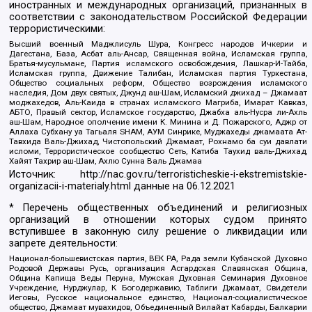
иностранных и международных организаций, признанных в
соответствии с законодательством Российской Федерации
террористическими:
Высший военный Маджлисуль Шура, Конгресс народов Ичкерии и
Дагестана, База, Асбат аль-Ансар, Священная война, Исламская группа,
Братья-мусульмане, Партия исламского освобождения, Лашкар-И-Тайба,
Исламская группа, Движение Талибан, Исламская партия Туркестана,
Общество социальных реформ, Общество возрождения исламского
наследия, Дом двух святых, Джунд аш-Шам, Исламский джихад – Джамаат
моджахедов, Аль-Каида в странах исламского Магриба, Имарат Кавказ,
АБТО, Правый сектор, Исламское государство, Джабха аль-Нусра ли-Ахль
аш-Шам, Народное ополчение имени К. Минина и Д. Пожарского, Аджр от
Аллаха Субхану уа Тагьаля SHAM, АУМ Синрике, Муджахеды джамаата Ат-
Тавхида Валь-Джихад, Чистопольский Джамаат, Рохнамо ба суи давлати
исломи, Террористическое сообщество Сеть, Катиба Таухид валь-Джихад,
Хайят Тахрир аш-Шам, Ахлю Сунна Валь Джамаа
Источник:
http://nac.gov.ru/terroristicheskie-i-ekstremistskie-
organizacii-i-materialy.html
данные на
06.12.2021
* Перечень общественных объединений и религиозных
организаций в отношении которых судом принято
вступившее в законную силу решение о ликвидации или
запрете деятельности:
Национал-большевистская партия, ВЕК РА, Рада земли Кубанской Духовно
Родовой Державы Русь, организация Асгардская Славянская Община,
Община Капища Веды Перуна, Мужская Духовная Семинария Духовное
Учреждение, Нурджулар, К Богодержавию, Таблиги Джамаат, Свидетели
Иеговы, Русское национальное единство, Национал-социалистическое
общество, Джамаат мувахидов, Объединенный Вилайат Кабарды, Балкарии