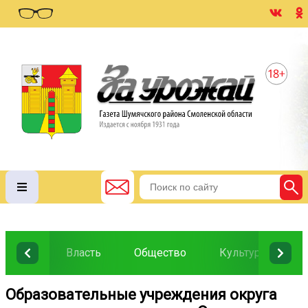
Власть
Общество
Культура
О
Образовательные учреждения округа