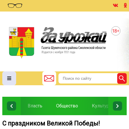
Власть
Общество
Культура
О
С праздником Великой Победы!