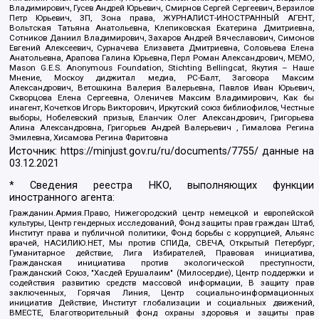
Владимирович, Гусев Андрей Юрьевич, Смирнов Сергей Сергеевич, Верзилов
Петр Юрьевич, ЗП, Зона права, ЖУРНАЛИСТ-ИНОСТРАННЫЙ АГЕНТ,
Вольтская Татьяна Анатольевна, Клепиковская Екатерина Дмитриевна,
Сотников Даниил Владимирович, Захаров Андрей Вячеславович, Симонов
Евгений Алексеевич, Сурначева Елизавета Дмитриевна, Соловьева Елена
Анатольевна, Арапова Галина Юрьевна, Перл Роман Александрович, МЕМО,
Mason G.E.S. Anonymous Foundation, Stichting Bellingcat, Якутия – Наше
Мнение, Москоу диджитал медиа, РС-Балт, Заговора Максим
Александрович, Ветошкина Валерия Валерьевна, Павлов Иван Юрьевич,
Скворцова Елена Сергеевна, Оленичев Максим Владимирович, Как бы
инагент, Кочетков Игорь Викторович, Иркутский союз библиофилов, Честные
выборы, Нобелевский призыв, Еланчик Олег Александрович, Григорьева
Алина Александровна, Григорьев Андрей Валерьевич , Гималова Регина
Эмилевна, Хисамова Регина Фаритовна
Источник:
https://minjust.gov.ru/ru/documents/7755/
данные на
03.12.2021
* Сведения реестра НКО, выполняющих функции
иностранного агента:
Гражданин.Армия.Право, Нижегородский центр немецкой и европейской
культуры, Центр гендерных исследований, Фонд защиты прав граждан Штаб,
Институт права и публичной политики, Фонд борьбы с коррупцией, Альянс
врачей, НАСИЛИЮ.НЕТ, Мы против СПИДа, СВЕЧА, Открытый Петербург,
Гуманитарное действие, Лига Избирателей, Правовая инициатива,
Гражданская инициатива против экологической преступности,
Гражданский Союз, "Хасдей Ерушалаим" (Милосердие), Центр поддержки и
содействия развитию средств массовой информации, В защиту прав
заключенных, Горячая Линия, Центр социально-информационных
инициатив Действие, Институт глобализации и социальных движений,
ВМЕСТЕ, Благотворительный фонд охраны здоровья и защиты прав