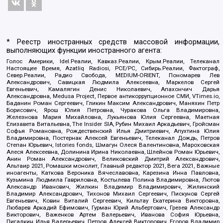
* Реестр иностранных средств массовой информации,
выполняющих функции иностранного агента:
Голос Америки, Idel.Реалии, Кавказ.Реалии, Крым.Реалии, Телеканал
Настоящее Время, Azatliq Radiosi, PCE/PC, Сибирь.Реалии, Фактограф,
Север.Реалии, Радио Свобода, MEDIUM-ORIENT, Пономарев Лев
Александрович, Савицкая Людмила Алексеевна, Маркелов Сергей
Евгеньевич, Камалягин Денис Николаевич, Апахончич Дарья
Александровна, Medusa Project, Первое антикоррупционное СМИ, VTimes.io,
Баданин Роман Сергеевич, Гликин Максим Александрович, Маняхин Петр
Борисович, Ярош Юлия Петровна, Чуракова Ольга Владимировна,
Железнова Мария Михайловна, Лукьянова Юлия Сергеевна, Маетная
Елизавета Витальевна, The Insider SIA, Рубин Михаил Аркадьевич, Гройсман
Софья Романовна, Рождественский Илья Дмитриевич, Апухтина Юлия
Владимировна, Постернак Алексей Евгеньевич, Телеканал Дождь, Петров
Степан Юрьевич, Istories fonds, Шмагун Олеся Валентиновна, Мароховская
Алеся Алексеевна, Долинина Ирина Николаевна, Шлейнов Роман Юрьевич,
Анин Роман Александрович, Великовский Дмитрий Александрович,
Альтаир 2021, Ромашки монолит, Главный редактор 2021, Вега 2021, Важные
иноагенты, Каткова Вероника Вячеславовна, Карезина Инна Павловна,
Кузьмина Людмила Гавриловна, Костылева Полина Владимировна, Лютов
Александр Иванович, Жилкин Владимир Владимирович, Жилинский
Владимир Александрович, Тихонов Михаил Сергеевич, Пискунов Сергей
Евгеньевич, Ковин Виталий Сергеевич, Кильтау Екатерина Викторовна,
Любарев Аркадий Ефимович, Гурман Юрий Альбертович, Грезев Александр
Викторович, Важенков Артем Валерьевич, Иванова София Юрьевна,
Пигалкин Илья Валерьевич, Петров Алексей Викторович, Егоров Владимир