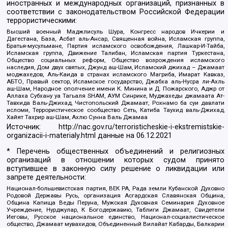
иностранных и международных организаций, признанных в
соответствии с законодательством Российской Федерации
террористическими:
Высший военный Маджлисуль Шура, Конгресс народов Ичкерии и
Дагестана, База, Асбат аль-Ансар, Священная война, Исламская группа,
Братья-мусульмане, Партия исламского освобождения, Лашкар-И-Тайба,
Исламская группа, Движение Талибан, Исламская партия Туркестана,
Общество социальных реформ, Общество возрождения исламского
наследия, Дом двух святых, Джунд аш-Шам, Исламский джихад – Джамаат
моджахедов, Аль-Каида в странах исламского Магриба, Имарат Кавказ,
АБТО, Правый сектор, Исламское государство, Джабха аль-Нусра ли-Ахль
аш-Шам, Народное ополчение имени К. Минина и Д. Пожарского, Аджр от
Аллаха Субхану уа Тагьаля SHAM, АУМ Синрике, Муджахеды джамаата Ат-
Тавхида Валь-Джихад, Чистопольский Джамаат, Рохнамо ба суи давлати
исломи, Террористическое сообщество Сеть, Катиба Таухид валь-Джихад,
Хайят Тахрир аш-Шам, Ахлю Сунна Валь Джамаа
Источник:
http://nac.gov.ru/terroristicheskie-i-ekstremistskie-
organizacii-i-materialy.html
данные на
06.12.2021
* Перечень общественных объединений и религиозных
организаций в отношении которых судом принято
вступившее в законную силу решение о ликвидации или
запрете деятельности:
Национал-большевистская партия, ВЕК РА, Рада земли Кубанской Духовно
Родовой Державы Русь, организация Асгардская Славянская Община,
Община Капища Веды Перуна, Мужская Духовная Семинария Духовное
Учреждение, Нурджулар, К Богодержавию, Таблиги Джамаат, Свидетели
Иеговы, Русское национальное единство, Национал-социалистическое
общество, Джамаат мувахидов, Объединенный Вилайат Кабарды, Балкарии