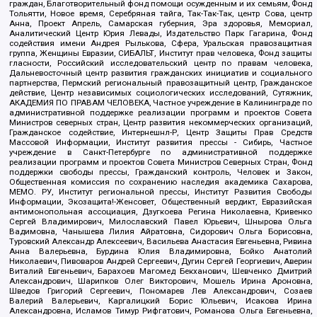
граждан, Благотворительный фонд помощи осужденным и их семьям, Фонд
Тольятти, Новое время, Серебряная тайга, Так-Так-Так, центр Сова, центр
Анна, Проект Апрель, Самарская губерния, Эра здоровья, Мемориал,
Аналитический Центр Юрия Левады, Издательство Парк Гагарина, Фонд
содействия имени Андрея Рылькова, Сфера, Уральская правозащитная
группа, Женщины Евразии, СИБАЛЬТ, Институт прав человека, Фонд защиты
гласности, Российский исследовательский центр по правам человека,
Дальневосточный центр развития гражданских инициатив и социального
партнерства, Пермский региональный правозащитный центр, Гражданское
действие, Центр независимых социологических исследований, Сутяжник,
АКАДЕМИЯ ПО ПРАВАМ ЧЕЛОВЕКА, Частное учреждение в Калининграде по
административной поддержке реализации программ и проектов Совета
Министров северных стран, Центр развития некоммерческих организаций,
Гражданское содействие, Интернешнл-Р, Центр Защиты Прав Средств
Массовой Информации, Институт развития прессы - Сибирь, Частное
учреждение в Санкт-Петербурге по административной поддержке
реализации программ и проектов Совета Министров Северных Стран, Фонд
поддержки свободы прессы, Гражданский контроль, Человек и Закон,
Общественная комиссия по сохранению наследия академика Сахарова,
МЕМО. РУ, Институт региональной прессы, Институт Развития Свободы
Информации, Экозащита!-Женсовет, Общественный вердикт, Евразийская
антимонопольная ассоциация, Дзугкоева Регина Николаевна, Кривенко
Сергей Владимирович, Милославский Павел Юрьевич, Шнырова Ольга
Вадимовна, Чанышева Лилия Айратовна, Сидорович Ольга Борисовна,
Туровский Александр Алексеевич, Васильева Анастасия Евгеньевна, Ривина
Анна Валерьевна, Бурдина Юлия Владимировна, Бойко Анатолий
Николаевич, Пивоваров Андрей Сергеевич, Дугин Сергей Георгиевич, Аверин
Виталий Евгеньевич, Барахоев Магомед Бекханович, Шевченко Дмитрий
Александрович, Шарипков Олег Викторович, Мошель Ирина Ароновна,
Шведов Григорий Сергеевич, Пономарев Лев Александрович, Созаев
Валерий Валерьевич, Каргалицкий Борис Юльевич, Исакова Ирина
Александровна, Исламов Тимур Рифгатович, Романова Ольга Евгеньевна,