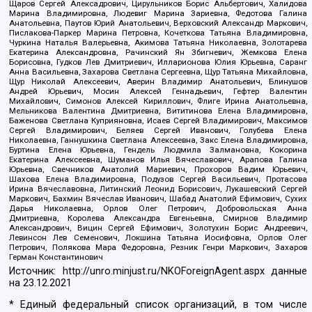
Щаров Сергей Алексадрович, Цирульников Борис Альбертович, Халидова
Марина Владимировна, Людевиг Марина Зариевна, Федотова Галина
Анатольевна, Паутов Юрий Анатольевич, Верховский Александр Маркович,
Пислакова-Паркер Марина Петровна, Кочеткова Татьяна Владимировна,
Чуркина Наталья Валерьевна, Акимова Татьяна Николаевна, Золотарева
Екатерина Александровна, Рачинский Ян Збигневич, Жемкова Елена
Борисовна, Гудков Лев Дмитриевич, Илларионова Юлия Юрьевна, Саранг
Анна Васильевна, Захарова Светлана Сергеевна, Щур Татьяна Михайловна,
Щур Николай Алексеевич, Аверин Владимир Анатольевич, Блинушов
Андрей Юрьевич, Мосин Алексей Геннадьевич, Гефтер Валентин
Михайлович, Симонов Алексей Кириллович, Флиге Ирина Анатольевна,
Мельникова Валентина Дмитриевна, Вититинова Елена Владимировна,
Баженова Светлана Куприяновна, Исаев Сергей Владимирович, Максимов
Сергей Владимирович, Беляев Сергей Иванович, Голубева Елена
Николаевна, Ганнушкина Светлана Алексеевна, Закс Елена Владимировна,
Буртина Елена Юрьевна, Гендель Людмила Залмановна, Кокорина
Екатерина Алексеевна, Шуманов Илья Вячеславович, Арапова Галина
Юрьевна, Свечников Анатолий Мариевич, Прохоров Вадим Юрьевич,
Шахова Елена Владимировна, Подузов Сергей Васильевич, Протасова
Ирина Вячеславовна, Литинский Леонид Борисович, Лукашевский Сергей
Маркович, Бахмин Вячеслав Иванович, Шабад Анатолий Ефимович, Сухих
Дарья Николаевна, Орлов Олег Петрович, Добровольская Анна
Дмитриевна, Королева Александра Евгеньевна, Смирнов Владимир
Александрович, Вицин Сергей Ефимович, Золотухин Борис Андреевич,
Левинсон Лев Семенович, Локшина Татьяна Иосифовна, Орлов Олег
Петрович, Полякова Мара Федоровна, Резник Генри Маркович, Захаров
Герман Константинович
Источник:
http://unro.minjust.ru/NKOForeignAgent.aspx
данные
на
23.12.2021
* Единый федеральный список организаций, в том числе