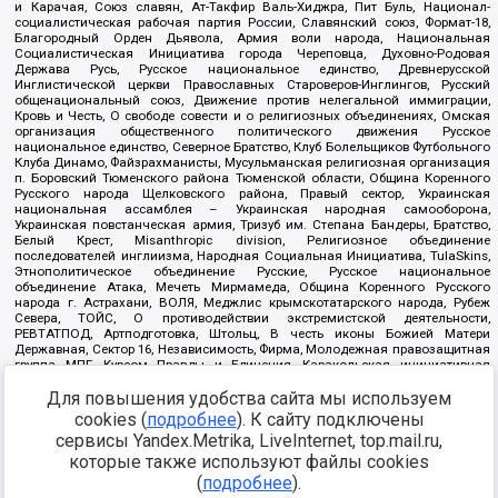
и Карачая, Союз славян, Ат-Такфир Валь-Хиджра, Пит Буль, Национал-
социалистическая рабочая партия России, Славянский союз, Формат-18,
Благородный Орден Дьявола, Армия воли народа, Национальная
Социалистическая Инициатива города Череповца, Духовно-Родовая
Держава Русь, Русское национальное единство, Древнерусской
Инглистической церкви Православных Староверов-Инглингов, Русский
общенациональный союз, Движение против нелегальной иммиграции,
Кровь и Честь, О свободе совести и о религиозных объединениях, Омская
организация общественного политического движения Русское
национальное единство, Северное Братство, Клуб Болельщиков Футбольного
Клуба Динамо, Файзрахманисты, Мусульманская религиозная организация
п. Боровский Тюменского района Тюменской области, Община Коренного
Русского народа Щелковского района, Правый сектор, Украинская
национальная ассамблея – Украинская народная самооборона,
Украинская повстанческая армия, Тризуб им. Степана Бандеры, Братство,
Белый Крест, Misanthropic division, Религиозное объединение
последователей инглиизма, Народная Социальная Инициатива, TulaSkins,
Этнополитическое объединение Русские, Русское национальное
объединение Атака, Мечеть Мирмамеда, Община Коренного Русского
народа г. Астрахани, ВОЛЯ, Меджлис крымскотатарского народа, Рубеж
Севера, ТОЙС, О противодействии экстремистской деятельности,
РЕВТАТПОД, Артподготовка, Штольц, В честь иконы Божией Матери
Державная, Сектор 16, Независимость, Фирма, Молодежная правозащитная
группа МПГ, Курсом Правды и Единения, Каракольская инициативная
группа, Автоград Крю, Союз Славянских Сил Руси, Алля-Аят,
Для повышения удобства сайта мы используем
Благотворительный пансионат Ак Умут, Русская республика Русь,
Арестантское уголовное единство, Башкорт, Нация и свобода, W.H.С., Фалунь
cookies (
подробнее
). К сайту подключены
Дафа, Иртыш Ultras, Русский Патриотический клуб-Новокузнецк/РПК,
сервисы Yandex.Metrika, LiveInternet, top.mail.ru,
Сибирский державный союз, Фонд борьбы с коррупцией, Фонд защиты прав
граждан, Штабы Навального, Совет граждан СССР Прикубанского округа г.
которые также используют файлы cookies
Краснодара
(
подробнее
).
Источник:
https://minjust.gov.ru/ru/documents/7822/
данные на