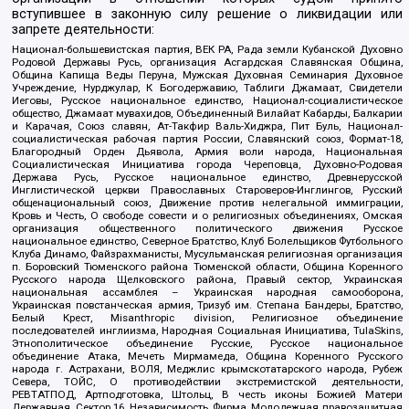
вступившее в законную силу решение о ликвидации или
запрете деятельности:
Национал-большевистская партия, ВЕК РА, Рада земли Кубанской Духовно
Родовой Державы Русь, организация Асгардская Славянская Община,
Община Капища Веды Перуна, Мужская Духовная Семинария Духовное
Учреждение, Нурджулар, К Богодержавию, Таблиги Джамаат, Свидетели
Иеговы, Русское национальное единство, Национал-социалистическое
общество, Джамаат мувахидов, Объединенный Вилайат Кабарды, Балкарии
и Карачая, Союз славян, Ат-Такфир Валь-Хиджра, Пит Буль, Национал-
социалистическая рабочая партия России, Славянский союз, Формат-18,
Благородный Орден Дьявола, Армия воли народа, Национальная
Социалистическая Инициатива города Череповца, Духовно-Родовая
Держава Русь, Русское национальное единство, Древнерусской
Инглистической церкви Православных Староверов-Инглингов, Русский
общенациональный союз, Движение против нелегальной иммиграции,
Кровь и Честь, О свободе совести и о религиозных объединениях, Омская
организация общественного политического движения Русское
национальное единство, Северное Братство, Клуб Болельщиков Футбольного
Клуба Динамо, Файзрахманисты, Мусульманская религиозная организация
п. Боровский Тюменского района Тюменской области, Община Коренного
Русского народа Щелковского района, Правый сектор, Украинская
национальная ассамблея – Украинская народная самооборона,
Украинская повстанческая армия, Тризуб им. Степана Бандеры, Братство,
Белый Крест, Misanthropic division, Религиозное объединение
последователей инглиизма, Народная Социальная Инициатива, TulaSkins,
Этнополитическое объединение Русские, Русское национальное
объединение Атака, Мечеть Мирмамеда, Община Коренного Русского
народа г. Астрахани, ВОЛЯ, Меджлис крымскотатарского народа, Рубеж
Севера, ТОЙС, О противодействии экстремистской деятельности,
РЕВТАТПОД, Артподготовка, Штольц, В честь иконы Божией Матери
Державная, Сектор 16, Независимость, Фирма, Молодежная правозащитная