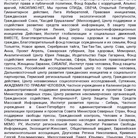
Институт права и публичной политики, Фонд борьбы с коррупцией, Альянс
врачей, НАСИЛИЮ.НЕТ, Мы против СПИДа, СВЕЧА, Открытый Петербург,
Гуманитарное действие, Лига Избирателей, Правовая инициатива,
Гражданская инициатива против экологической преступности,
Гражданский Союз, "Хасдей Ерушалаим" (Милосердие), Центр поддержки и
содействия развитию средств массовой информации, В защиту прав
заключенных, Горячая Линия, Центр социально-информационных
инициатив Действие, Институт глобализации и социальных движений,
ВМЕСТЕ, Благотворительный фонд охраны здоровья и защиты прав
граждан, Благотворительный фонд помощи осужденным и их семьям, Фонд
Тольятти, Новое время, Серебряная тайга, Так-Так-Так, центр Сова, центр
Анна, Проект Апрель, Самарская губерния, Эра здоровья, Мемориал,
Аналитический Центр Юрия Левады, Издательство Парк Гагарина, Фонд
содействия имени Андрея Рылькова, Сфера, Уральская правозащитная
группа, Женщины Евразии, СИБАЛЬТ, Институт прав человека, Фонд защиты
гласности, Российский исследовательский центр по правам человека,
Дальневосточный центр развития гражданских инициатив и социального
партнерства, Пермский региональный правозащитный центр, Гражданское
действие, Центр независимых социологических исследований, Сутяжник,
АКАДЕМИЯ ПО ПРАВАМ ЧЕЛОВЕКА, Частное учреждение в Калининграде по
административной поддержке реализации программ и проектов Совета
Министров северных стран, Центр развития некоммерческих организаций,
Гражданское содействие, Интернешнл-Р, Центр Защиты Прав Средств
Массовой Информации, Институт развития прессы - Сибирь, Частное
учреждение в Санкт-Петербурге по административной поддержке
реализации программ и проектов Совета Министров Северных Стран, Фонд
поддержки свободы прессы, Гражданский контроль, Человек и Закон,
Общественная комиссия по сохранению наследия академика Сахарова,
МЕМО. РУ, Институт региональной прессы, Институт Развития Свободы
Информации, Экозащита!-Женсовет, Общественный вердикт, Евразийская
антимонопольная ассоциация, Дзугкоева Регина Николаевна, Кривенко
Сергей Владимирович, Милославский Павел Юрьевич, Шнырова Ольга