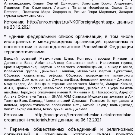
Александрович, Вицин Сергей Ефимович, Золотухин Борис Андреевич,
Левинсон Лев Семенович, Локшина Татьяна Иосифовна, Орлов Олег
Петрович, Полякова Мара Федоровна, Резник Генри Маркович, Захаров
Герман Константинович
Источник:
http://unro.minjust.ru/NKOForeignAgent.aspx
данные
на
23.12.2021
* Единый федеральный список организаций, в том числе
иностранных и международных организаций, признанных в
соответствии с законодательством Российской Федерации
террористическими:
Высший военный Маджлисуль Шура, Конгресс народов Ичкерии и
Дагестана, База, Асбат аль-Ансар, Священная война, Исламская группа,
Братья-мусульмане, Партия исламского освобождения, Лашкар-И-Тайба,
Исламская группа, Движение Талибан, Исламская партия Туркестана,
Общество социальных реформ, Общество возрождения исламского
наследия, Дом двух святых, Джунд аш-Шам, Исламский джихад – Джамаат
моджахедов, Аль-Каида в странах исламского Магриба, Имарат Кавказ,
АБТО, Правый сектор, Исламское государство, Джабха аль-Нусра ли-Ахль
аш-Шам, Народное ополчение имени К. Минина и Д. Пожарского, Аджр от
Аллаха Субхану уа Тагьаля SHAM, АУМ Синрике, Муджахеды джамаата Ат-
Тавхида Валь-Джихад, Чистопольский Джамаат, Рохнамо ба суи давлати
исломи, Террористическое сообщество Сеть, Катиба Таухид валь-Джихад,
Хайят Тахрир аш-Шам, Ахлю Сунна Валь Джамаа
Источник:
http://nac.gov.ru/terroristicheskie-i-ekstremistskie-
organizacii-i-materialy.html
данные на
06.12.2021
* Перечень общественных объединений и религиозных
организаций в отношении которых судом принято