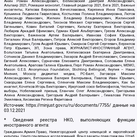
Анин Роман Александрович, Великовский Дмитрий Александрович,
Альтаир 2021, Ромашки монолит, Главный редактор 2021, Вега 2021, Важные
иноагенты, Каткова Вероника Вячеславовна, Карезина Инна Павловна,
Кузьмина Людмила Гавриловна, Костылева Полина Владимировна, Лютов
Александр Иванович, Жилкин Владимир Владимирович, Жилинский
Владимир Александрович, Тихонов Михаил Сергеевич, Пискунов Сергей
Евгеньевич, Ковин Виталий Сергеевич, Кильтау Екатерина Викторовна,
Любарев Аркадий Ефимович, Гурман Юрий Альбертович, Грезев Александр
Викторович, Важенков Артем Валерьевич, Иванова София Юрьевна,
Пигалкин Илья Валерьевич, Петров Алексей Викторович, Егоров Владимир
Владимирович, Гусев Андрей Юрьевич, Смирнов Сергей Сергеевич, Верзилов
Петр Юрьевич, ЗП, Зона права, ЖУРНАЛИСТ-ИНОСТРАННЫЙ АГЕНТ,
Вольтская Татьяна Анатольевна, Клепиковская Екатерина Дмитриевна,
Сотников Даниил Владимирович, Захаров Андрей Вячеславович, Симонов
Евгений Алексеевич, Сурначева Елизавета Дмитриевна, Соловьева Елена
Анатольевна, Арапова Галина Юрьевна, Перл Роман Александрович, МЕМО,
Mason G.E.S. Anonymous Foundation, Stichting Bellingcat, Якутия – Наше
Мнение, Москоу диджитал медиа, РС-Балт, Заговора Максим
Александрович, Ветошкина Валерия Валерьевна, Павлов Иван Юрьевич,
Скворцова Елена Сергеевна, Оленичев Максим Владимирович, Как бы
инагент, Кочетков Игорь Викторович, Иркутский союз библиофилов, Честные
выборы, Нобелевский призыв, Еланчик Олег Александрович, Григорьева
Алина Александровна, Григорьев Андрей Валерьевич , Гималова Регина
Эмилевна, Хисамова Регина Фаритовна
Источник:
https://minjust.gov.ru/ru/documents/7755/
данные на
03.12.2021
* Сведения реестра НКО, выполняющих функции
иностранного агента:
Гражданин.Армия.Право, Нижегородский центр немецкой и европейской
культуры, Центр гендерных исследований, Фонд защиты прав граждан Штаб,