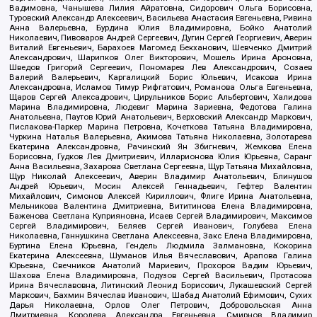
Вадимовна, Чанышева Лилия Айратовна, Сидорович Ольга Борисовна,
Туровский Александр Алексеевич, Васильева Анастасия Евгеньевна, Ривина
Анна Валерьевна, Бурдина Юлия Владимировна, Бойко Анатолий
Николаевич, Пивоваров Андрей Сергеевич, Дугин Сергей Георгиевич, Аверин
Виталий Евгеньевич, Барахоев Магомед Бекханович, Шевченко Дмитрий
Александрович, Шарипков Олег Викторович, Мошель Ирина Ароновна,
Шведов Григорий Сергеевич, Пономарев Лев Александрович, Созаев
Валерий Валерьевич, Каргалицкий Борис Юльевич, Исакова Ирина
Александровна, Исламов Тимур Рифгатович, Романова Ольга Евгеньевна,
Щаров Сергей Алексадрович, Цирульников Борис Альбертович, Халидова
Марина Владимировна, Людевиг Марина Зариевна, Федотова Галина
Анатольевна, Паутов Юрий Анатольевич, Верховский Александр Маркович,
Пислакова-Паркер Марина Петровна, Кочеткова Татьяна Владимировна,
Чуркина Наталья Валерьевна, Акимова Татьяна Николаевна, Золотарева
Екатерина Александровна, Рачинский Ян Збигневич, Жемкова Елена
Борисовна, Гудков Лев Дмитриевич, Илларионова Юлия Юрьевна, Саранг
Анна Васильевна, Захарова Светлана Сергеевна, Щур Татьяна Михайловна,
Щур Николай Алексеевич, Аверин Владимир Анатольевич, Блинушов
Андрей Юрьевич, Мосин Алексей Геннадьевич, Гефтер Валентин
Михайлович, Симонов Алексей Кириллович, Флиге Ирина Анатольевна,
Мельникова Валентина Дмитриевна, Вититинова Елена Владимировна,
Баженова Светлана Куприяновна, Исаев Сергей Владимирович, Максимов
Сергей Владимирович, Беляев Сергей Иванович, Голубева Елена
Николаевна, Ганнушкина Светлана Алексеевна, Закс Елена Владимировна,
Буртина Елена Юрьевна, Гендель Людмила Залмановна, Кокорина
Екатерина Алексеевна, Шуманов Илья Вячеславович, Арапова Галина
Юрьевна, Свечников Анатолий Мариевич, Прохоров Вадим Юрьевич,
Шахова Елена Владимировна, Подузов Сергей Васильевич, Протасова
Ирина Вячеславовна, Литинский Леонид Борисович, Лукашевский Сергей
Маркович, Бахмин Вячеслав Иванович, Шабад Анатолий Ефимович, Сухих
Дарья Николаевна, Орлов Олег Петрович, Добровольская Анна
Дмитриевна, Королева Александра Евгеньевна, Смирнов Владимир