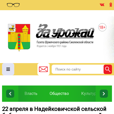
Власть
Общество
Культура
О
22 апреля в Надейковичской сельской