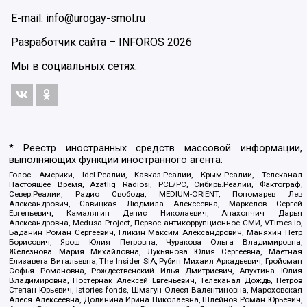
E-mail: info@urogay-smol.ru
Разработчик сайта –
INFOROS
2026
Мы в социальных сетях:
* Реестр иностранных средств массовой информации,
выполняющих функции иностранного агента:
Голос Америки, Idel.Реалии, Кавказ.Реалии, Крым.Реалии, Телеканал
Настоящее Время, Azatliq Radiosi, PCE/PC, Сибирь.Реалии, Фактограф,
Север.Реалии, Радио Свобода, MEDIUM-ORIENT, Пономарев Лев
Александрович, Савицкая Людмила Алексеевна, Маркелов Сергей
Евгеньевич, Камалягин Денис Николаевич, Апахончич Дарья
Александровна, Medusa Project, Первое антикоррупционное СМИ, VTimes.io,
Баданин Роман Сергеевич, Гликин Максим Александрович, Маняхин Петр
Борисович, Ярош Юлия Петровна, Чуракова Ольга Владимировна,
Железнова Мария Михайловна, Лукьянова Юлия Сергеевна, Маетная
Елизавета Витальевна, The Insider SIA, Рубин Михаил Аркадьевич, Гройсман
Софья Романовна, Рождественский Илья Дмитриевич, Апухтина Юлия
Владимировна, Постернак Алексей Евгеньевич, Телеканал Дождь, Петров
Степан Юрьевич, Istories fonds, Шмагун Олеся Валентиновна, Мароховская
Алеся Алексеевна, Долинина Ирина Николаевна, Шлейнов Роман Юрьевич,