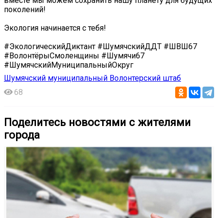
вместе мы можем сохранить нашу планету для будущих
поколений!
Экология начинается с тебя!
#ЭкологическийДиктант #ШумячскийДДТ #ШВШ67
#ВолонтёрыСмоленщины #Шумячи67
#ШумячскийМуниципальныйОкруг
Шумячский муниципальный Волонтерский штаб
68
Поделитесь новостями с жителями
города