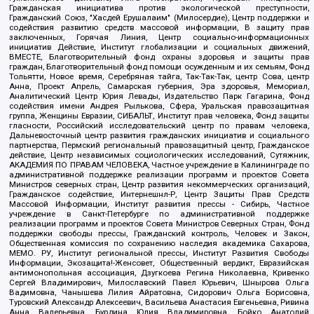
Гражданская инициатива против экологической преступности,
Гражданский Союз, "Хасдей Ерушалаим" (Милосердие), Центр поддержки и
содействия развитию средств массовой информации, В защиту прав
заключенных, Горячая Линия, Центр социально-информационных
инициатив Действие, Институт глобализации и социальных движений,
ВМЕСТЕ, Благотворительный фонд охраны здоровья и защиты прав
граждан, Благотворительный фонд помощи осужденным и их семьям, Фонд
Тольятти, Новое время, Серебряная тайга, Так-Так-Так, центр Сова, центр
Анна, Проект Апрель, Самарская губерния, Эра здоровья, Мемориал,
Аналитический Центр Юрия Левады, Издательство Парк Гагарина, Фонд
содействия имени Андрея Рылькова, Сфера, Уральская правозащитная
группа, Женщины Евразии, СИБАЛЬТ, Институт прав человека, Фонд защиты
гласности, Российский исследовательский центр по правам человека,
Дальневосточный центр развития гражданских инициатив и социального
партнерства, Пермский региональный правозащитный центр, Гражданское
действие, Центр независимых социологических исследований, Сутяжник,
АКАДЕМИЯ ПО ПРАВАМ ЧЕЛОВЕКА, Частное учреждение в Калининграде по
административной поддержке реализации программ и проектов Совета
Министров северных стран, Центр развития некоммерческих организаций,
Гражданское содействие, Интернешнл-Р, Центр Защиты Прав Средств
Массовой Информации, Институт развития прессы - Сибирь, Частное
учреждение в Санкт-Петербурге по административной поддержке
реализации программ и проектов Совета Министров Северных Стран, Фонд
поддержки свободы прессы, Гражданский контроль, Человек и Закон,
Общественная комиссия по сохранению наследия академика Сахарова,
МЕМО. РУ, Институт региональной прессы, Институт Развития Свободы
Информации, Экозащита!-Женсовет, Общественный вердикт, Евразийская
антимонопольная ассоциация, Дзугкоева Регина Николаевна, Кривенко
Сергей Владимирович, Милославский Павел Юрьевич, Шнырова Ольга
Вадимовна, Чанышева Лилия Айратовна, Сидорович Ольга Борисовна,
Туровский Александр Алексеевич, Васильева Анастасия Евгеньевна, Ривина
Анна Валерьевна, Бурдина Юлия Владимировна, Бойко Анатолий