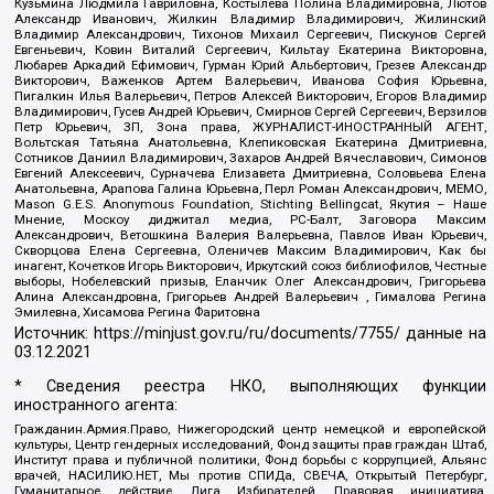
Кузьмина Людмила Гавриловна, Костылева Полина Владимировна, Лютов
Александр Иванович, Жилкин Владимир Владимирович, Жилинский
Владимир Александрович, Тихонов Михаил Сергеевич, Пискунов Сергей
Евгеньевич, Ковин Виталий Сергеевич, Кильтау Екатерина Викторовна,
Любарев Аркадий Ефимович, Гурман Юрий Альбертович, Грезев Александр
Викторович, Важенков Артем Валерьевич, Иванова София Юрьевна,
Пигалкин Илья Валерьевич, Петров Алексей Викторович, Егоров Владимир
Владимирович, Гусев Андрей Юрьевич, Смирнов Сергей Сергеевич, Верзилов
Петр Юрьевич, ЗП, Зона права, ЖУРНАЛИСТ-ИНОСТРАННЫЙ АГЕНТ,
Вольтская Татьяна Анатольевна, Клепиковская Екатерина Дмитриевна,
Сотников Даниил Владимирович, Захаров Андрей Вячеславович, Симонов
Евгений Алексеевич, Сурначева Елизавета Дмитриевна, Соловьева Елена
Анатольевна, Арапова Галина Юрьевна, Перл Роман Александрович, МЕМО,
Mason G.E.S. Anonymous Foundation, Stichting Bellingcat, Якутия – Наше
Мнение, Москоу диджитал медиа, РС-Балт, Заговора Максим
Александрович, Ветошкина Валерия Валерьевна, Павлов Иван Юрьевич,
Скворцова Елена Сергеевна, Оленичев Максим Владимирович, Как бы
инагент, Кочетков Игорь Викторович, Иркутский союз библиофилов, Честные
выборы, Нобелевский призыв, Еланчик Олег Александрович, Григорьева
Алина Александровна, Григорьев Андрей Валерьевич , Гималова Регина
Эмилевна, Хисамова Регина Фаритовна
Источник:
https://minjust.gov.ru/ru/documents/7755/
данные на
03.12.2021
* Сведения реестра НКО, выполняющих функции
иностранного агента:
Гражданин.Армия.Право, Нижегородский центр немецкой и европейской
культуры, Центр гендерных исследований, Фонд защиты прав граждан Штаб,
Институт права и публичной политики, Фонд борьбы с коррупцией, Альянс
врачей, НАСИЛИЮ.НЕТ, Мы против СПИДа, СВЕЧА, Открытый Петербург,
Гуманитарное действие, Лига Избирателей, Правовая инициатива,