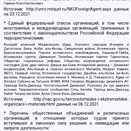
Герман Константинович
Источник:
http://unro.minjust.ru/NKOForeignAgent.aspx
данные
на
23.12.2021
* Единый федеральный список организаций, в том числе
иностранных и международных организаций, признанных в
соответствии с законодательством Российской Федерации
террористическими:
Высший военный Маджлисуль Шура, Конгресс народов Ичкерии и
Дагестана, База, Асбат аль-Ансар, Священная война, Исламская группа,
Братья-мусульмане, Партия исламского освобождения, Лашкар-И-Тайба,
Исламская группа, Движение Талибан, Исламская партия Туркестана,
Общество социальных реформ, Общество возрождения исламского
наследия, Дом двух святых, Джунд аш-Шам, Исламский джихад – Джамаат
моджахедов, Аль-Каида в странах исламского Магриба, Имарат Кавказ,
АБТО, Правый сектор, Исламское государство, Джабха аль-Нусра ли-Ахль
аш-Шам, Народное ополчение имени К. Минина и Д. Пожарского, Аджр от
Аллаха Субхану уа Тагьаля SHAM, АУМ Синрике, Муджахеды джамаата Ат-
Тавхида Валь-Джихад, Чистопольский Джамаат, Рохнамо ба суи давлати
исломи, Террористическое сообщество Сеть, Катиба Таухид валь-Джихад,
Хайят Тахрир аш-Шам, Ахлю Сунна Валь Джамаа
Источник:
http://nac.gov.ru/terroristicheskie-i-ekstremistskie-
organizacii-i-materialy.html
данные на
06.12.2021
* Перечень общественных объединений и религиозных
организаций в отношении которых судом принято
вступившее в законную силу решение о ликвидации или
запрете деятельности: