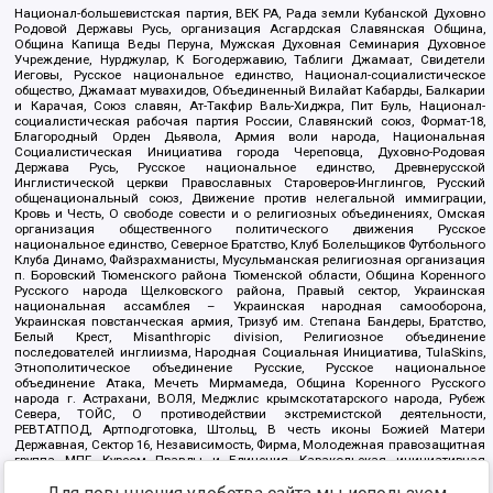
Национал-большевистская партия, ВЕК РА, Рада земли Кубанской Духовно
Родовой Державы Русь, организация Асгардская Славянская Община,
Община Капища Веды Перуна, Мужская Духовная Семинария Духовное
Учреждение, Нурджулар, К Богодержавию, Таблиги Джамаат, Свидетели
Иеговы, Русское национальное единство, Национал-социалистическое
общество, Джамаат мувахидов, Объединенный Вилайат Кабарды, Балкарии
и Карачая, Союз славян, Ат-Такфир Валь-Хиджра, Пит Буль, Национал-
социалистическая рабочая партия России, Славянский союз, Формат-18,
Благородный Орден Дьявола, Армия воли народа, Национальная
Социалистическая Инициатива города Череповца, Духовно-Родовая
Держава Русь, Русское национальное единство, Древнерусской
Инглистической церкви Православных Староверов-Инглингов, Русский
общенациональный союз, Движение против нелегальной иммиграции,
Кровь и Честь, О свободе совести и о религиозных объединениях, Омская
организация общественного политического движения Русское
национальное единство, Северное Братство, Клуб Болельщиков Футбольного
Клуба Динамо, Файзрахманисты, Мусульманская религиозная организация
п. Боровский Тюменского района Тюменской области, Община Коренного
Русского народа Щелковского района, Правый сектор, Украинская
национальная ассамблея – Украинская народная самооборона,
Украинская повстанческая армия, Тризуб им. Степана Бандеры, Братство,
Белый Крест, Misanthropic division, Религиозное объединение
последователей инглиизма, Народная Социальная Инициатива, TulaSkins,
Этнополитическое объединение Русские, Русское национальное
объединение Атака, Мечеть Мирмамеда, Община Коренного Русского
народа г. Астрахани, ВОЛЯ, Меджлис крымскотатарского народа, Рубеж
Севера, ТОЙС, О противодействии экстремистской деятельности,
РЕВТАТПОД, Артподготовка, Штольц, В честь иконы Божией Матери
Державная, Сектор 16, Независимость, Фирма, Молодежная правозащитная
группа МПГ, Курсом Правды и Единения, Каракольская инициативная
группа, Автоград Крю, Союз Славянских Сил Руси, Алля-Аят,
Благотворительный пансионат Ак Умут, Русская республика Русь,