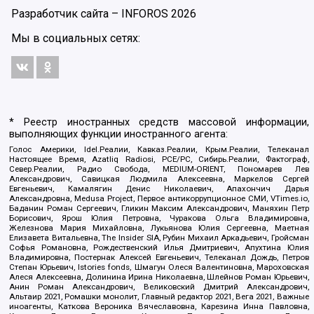
Разработчик сайта –
INFOROS
2026
Мы в социальных сетях:
* Реестр иностранных средств массовой информации,
выполняющих функции иностранного агента:
Голос Америки, Idel.Реалии, Кавказ.Реалии, Крым.Реалии, Телеканал
Настоящее Время, Azatliq Radiosi, PCE/PC, Сибирь.Реалии, Фактограф,
Север.Реалии, Радио Свобода, MEDIUM-ORIENT, Пономарев Лев
Александрович, Савицкая Людмила Алексеевна, Маркелов Сергей
Евгеньевич, Камалягин Денис Николаевич, Апахончич Дарья
Александровна, Medusa Project, Первое антикоррупционное СМИ, VTimes.io,
Баданин Роман Сергеевич, Гликин Максим Александрович, Маняхин Петр
Борисович, Ярош Юлия Петровна, Чуракова Ольга Владимировна,
Железнова Мария Михайловна, Лукьянова Юлия Сергеевна, Маетная
Елизавета Витальевна, The Insider SIA, Рубин Михаил Аркадьевич, Гройсман
Софья Романовна, Рождественский Илья Дмитриевич, Апухтина Юлия
Владимировна, Постернак Алексей Евгеньевич, Телеканал Дождь, Петров
Степан Юрьевич, Istories fonds, Шмагун Олеся Валентиновна, Мароховская
Алеся Алексеевна, Долинина Ирина Николаевна, Шлейнов Роман Юрьевич,
Анин Роман Александрович, Великовский Дмитрий Александрович,
Альтаир 2021, Ромашки монолит, Главный редактор 2021, Вега 2021, Важные
иноагенты, Каткова Вероника Вячеславовна, Карезина Инна Павловна,