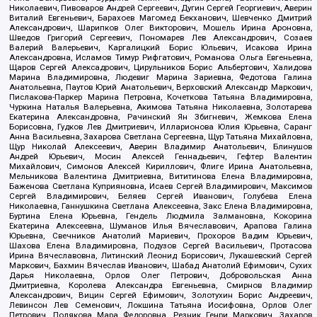
Николаевич, Пивоваров Андрей Сергеевич, Дугин Сергей Георгиевич, Аверин
Виталий Евгеньевич, Барахоев Магомед Бекханович, Шевченко Дмитрий
Александрович, Шарипков Олег Викторович, Мошель Ирина Ароновна,
Шведов Григорий Сергеевич, Пономарев Лев Александрович, Созаев
Валерий Валерьевич, Каргалицкий Борис Юльевич, Исакова Ирина
Александровна, Исламов Тимур Рифгатович, Романова Ольга Евгеньевна,
Щаров Сергей Алексадрович, Цирульников Борис Альбертович, Халидова
Марина Владимировна, Людевиг Марина Зариевна, Федотова Галина
Анатольевна, Паутов Юрий Анатольевич, Верховский Александр Маркович,
Пислакова-Паркер Марина Петровна, Кочеткова Татьяна Владимировна,
Чуркина Наталья Валерьевна, Акимова Татьяна Николаевна, Золотарева
Екатерина Александровна, Рачинский Ян Збигневич, Жемкова Елена
Борисовна, Гудков Лев Дмитриевич, Илларионова Юлия Юрьевна, Саранг
Анна Васильевна, Захарова Светлана Сергеевна, Щур Татьяна Михайловна,
Щур Николай Алексеевич, Аверин Владимир Анатольевич, Блинушов
Андрей Юрьевич, Мосин Алексей Геннадьевич, Гефтер Валентин
Михайлович, Симонов Алексей Кириллович, Флиге Ирина Анатольевна,
Мельникова Валентина Дмитриевна, Вититинова Елена Владимировна,
Баженова Светлана Куприяновна, Исаев Сергей Владимирович, Максимов
Сергей Владимирович, Беляев Сергей Иванович, Голубева Елена
Николаевна, Ганнушкина Светлана Алексеевна, Закс Елена Владимировна,
Буртина Елена Юрьевна, Гендель Людмила Залмановна, Кокорина
Екатерина Алексеевна, Шуманов Илья Вячеславович, Арапова Галина
Юрьевна, Свечников Анатолий Мариевич, Прохоров Вадим Юрьевич,
Шахова Елена Владимировна, Подузов Сергей Васильевич, Протасова
Ирина Вячеславовна, Литинский Леонид Борисович, Лукашевский Сергей
Маркович, Бахмин Вячеслав Иванович, Шабад Анатолий Ефимович, Сухих
Дарья Николаевна, Орлов Олег Петрович, Добровольская Анна
Дмитриевна, Королева Александра Евгеньевна, Смирнов Владимир
Александрович, Вицин Сергей Ефимович, Золотухин Борис Андреевич,
Левинсон Лев Семенович, Локшина Татьяна Иосифовна, Орлов Олег
Петрович, Полякова Мара Федоровна, Резник Генри Маркович, Захаров