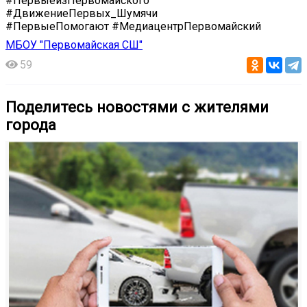
#ПервыеизПервомайского
#ДвижениеПервых_Шумячи
#ПервыеПомогают #МедиацентрПервомайский
МБОУ "Первомайская СШ"
59
Поделитесь новостями с жителями
города