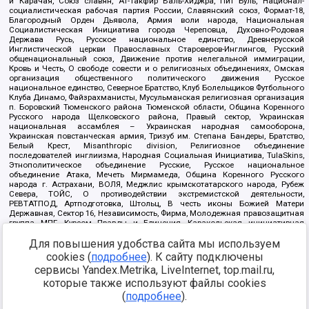
и Карачая, Союз славян, Ат-Такфир Валь-Хиджра, Пит Буль, Национал-
социалистическая рабочая партия России, Славянский союз, Формат-18,
Благородный Орден Дьявола, Армия воли народа, Национальная
Социалистическая Инициатива города Череповца, Духовно-Родовая
Держава Русь, Русское национальное единство, Древнерусской
Инглистической церкви Православных Староверов-Инглингов, Русский
общенациональный союз, Движение против нелегальной иммиграции,
Кровь и Честь, О свободе совести и о религиозных объединениях, Омская
организация общественного политического движения Русское
национальное единство, Северное Братство, Клуб Болельщиков Футбольного
Клуба Динамо, Файзрахманисты, Мусульманская религиозная организация
п. Боровский Тюменского района Тюменской области, Община Коренного
Русского народа Щелковского района, Правый сектор, Украинская
национальная ассамблея – Украинская народная самооборона,
Украинская повстанческая армия, Тризуб им. Степана Бандеры, Братство,
Белый Крест, Misanthropic division, Религиозное объединение
последователей инглиизма, Народная Социальная Инициатива, TulaSkins,
Этнополитическое объединение Русские, Русское национальное
объединение Атака, Мечеть Мирмамеда, Община Коренного Русского
народа г. Астрахани, ВОЛЯ, Меджлис крымскотатарского народа, Рубеж
Севера, ТОЙС, О противодействии экстремистской деятельности,
РЕВТАТПОД, Артподготовка, Штольц, В честь иконы Божией Матери
Державная, Сектор 16, Независимость, Фирма, Молодежная правозащитная
группа МПГ, Курсом Правды и Единения, Каракольская инициативная
группа, Автоград Крю, Союз Славянских Сил Руси, Алля-Аят,
Для повышения удобства сайта мы используем
Благотворительный пансионат Ак Умут, Русская республика Русь,
Арестантское уголовное единство, Башкорт, Нация и свобода, W.H.С., Фалунь
cookies (
подробнее
). К сайту подключены
Дафа, Иртыш Ultras, Русский Патриотический клуб-Новокузнецк/РПК,
сервисы Yandex.Metrika, LiveInternet, top.mail.ru,
Сибирский державный союз, Фонд борьбы с коррупцией, Фонд защиты прав
граждан, Штабы Навального, Совет граждан СССР Прикубанского округа г.
которые также используют файлы cookies
Краснодара
(
подробнее
).
Источник:
https://minjust.gov.ru/ru/documents/7822/
данные на