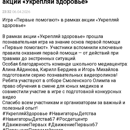
акции «Укрепляй здоровье»
23:32
06.04.2026
Игра «Первые помогают» в рамках акции «Укрепляй
здоровье»
В рамках акции «Укрепляй здоровье» прошла
познавательная игра на знание основ первой помощи
«Первые помогают». Участники вспомнили ключевые
правила оказания первой помощи — от действий при
травмах до экстренных ситуаций.
Особая благодарность команде школьного медиацентра:
Алина Айдинова, Кирилл Бердиев и Игорь Михайлов
подготовили серию познавательных видеороликов!
Ребята участвуют в отборе Смоленского Олимпа на
право обучения в смене для юных медиков и
совместили участие в игре с подготовкой конкурсных
видео
Спасибо всем участникам и организаторам за важный и
полезный опыт!
#УкрепляйЗдоровье #НавигаторыДетства
#НавигаторыДетства67 #Росдетцентр
#ДвижениеПервых #ДвижениеПервых67