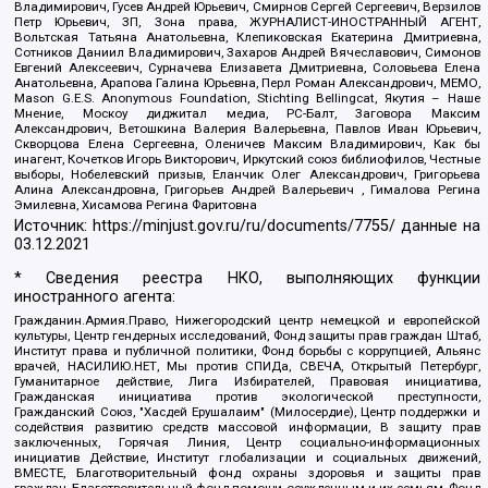
Владимирович, Гусев Андрей Юрьевич, Смирнов Сергей Сергеевич, Верзилов
Петр Юрьевич, ЗП, Зона права, ЖУРНАЛИСТ-ИНОСТРАННЫЙ АГЕНТ,
Вольтская Татьяна Анатольевна, Клепиковская Екатерина Дмитриевна,
Сотников Даниил Владимирович, Захаров Андрей Вячеславович, Симонов
Евгений Алексеевич, Сурначева Елизавета Дмитриевна, Соловьева Елена
Анатольевна, Арапова Галина Юрьевна, Перл Роман Александрович, МЕМО,
Mason G.E.S. Anonymous Foundation, Stichting Bellingcat, Якутия – Наше
Мнение, Москоу диджитал медиа, РС-Балт, Заговора Максим
Александрович, Ветошкина Валерия Валерьевна, Павлов Иван Юрьевич,
Скворцова Елена Сергеевна, Оленичев Максим Владимирович, Как бы
инагент, Кочетков Игорь Викторович, Иркутский союз библиофилов, Честные
выборы, Нобелевский призыв, Еланчик Олег Александрович, Григорьева
Алина Александровна, Григорьев Андрей Валерьевич , Гималова Регина
Эмилевна, Хисамова Регина Фаритовна
Источник:
https://minjust.gov.ru/ru/documents/7755/
данные на
03.12.2021
* Сведения реестра НКО, выполняющих функции
иностранного агента:
Гражданин.Армия.Право, Нижегородский центр немецкой и европейской
культуры, Центр гендерных исследований, Фонд защиты прав граждан Штаб,
Институт права и публичной политики, Фонд борьбы с коррупцией, Альянс
врачей, НАСИЛИЮ.НЕТ, Мы против СПИДа, СВЕЧА, Открытый Петербург,
Гуманитарное действие, Лига Избирателей, Правовая инициатива,
Гражданская инициатива против экологической преступности,
Гражданский Союз, "Хасдей Ерушалаим" (Милосердие), Центр поддержки и
содействия развитию средств массовой информации, В защиту прав
заключенных, Горячая Линия, Центр социально-информационных
инициатив Действие, Институт глобализации и социальных движений,
ВМЕСТЕ, Благотворительный фонд охраны здоровья и защиты прав