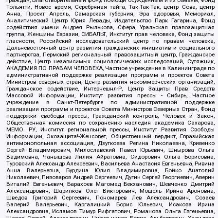
граждан, Благотворительный фонд помощи осужденным и их семьям, Фонд
Тольятти, Новое время, Серебряная тайга, Так-Так-Так, центр Сова, центр
Анна, Проект Апрель, Самарская губерния, Эра здоровья, Мемориал,
Аналитический Центр Юрия Левады, Издательство Парк Гагарина, Фонд
содействия имени Андрея Рылькова, Сфера, Уральская правозащитная
группа, Женщины Евразии, СИБАЛЬТ, Институт прав человека, Фонд защиты
гласности, Российский исследовательский центр по правам человека,
Дальневосточный центр развития гражданских инициатив и социального
партнерства, Пермский региональный правозащитный центр, Гражданское
действие, Центр независимых социологических исследований, Сутяжник,
АКАДЕМИЯ ПО ПРАВАМ ЧЕЛОВЕКА, Частное учреждение в Калининграде по
административной поддержке реализации программ и проектов Совета
Министров северных стран, Центр развития некоммерческих организаций,
Гражданское содействие, Интернешнл-Р, Центр Защиты Прав Средств
Массовой Информации, Институт развития прессы - Сибирь, Частное
учреждение в Санкт-Петербурге по административной поддержке
реализации программ и проектов Совета Министров Северных Стран, Фонд
поддержки свободы прессы, Гражданский контроль, Человек и Закон,
Общественная комиссия по сохранению наследия академика Сахарова,
МЕМО. РУ, Институт региональной прессы, Институт Развития Свободы
Информации, Экозащита!-Женсовет, Общественный вердикт, Евразийская
антимонопольная ассоциация, Дзугкоева Регина Николаевна, Кривенко
Сергей Владимирович, Милославский Павел Юрьевич, Шнырова Ольга
Вадимовна, Чанышева Лилия Айратовна, Сидорович Ольга Борисовна,
Туровский Александр Алексеевич, Васильева Анастасия Евгеньевна, Ривина
Анна Валерьевна, Бурдина Юлия Владимировна, Бойко Анатолий
Николаевич, Пивоваров Андрей Сергеевич, Дугин Сергей Георгиевич, Аверин
Виталий Евгеньевич, Барахоев Магомед Бекханович, Шевченко Дмитрий
Александрович, Шарипков Олег Викторович, Мошель Ирина Ароновна,
Шведов Григорий Сергеевич, Пономарев Лев Александрович, Созаев
Валерий Валерьевич, Каргалицкий Борис Юльевич, Исакова Ирина
Александровна, Исламов Тимур Рифгатович, Романова Ольга Евгеньевна,