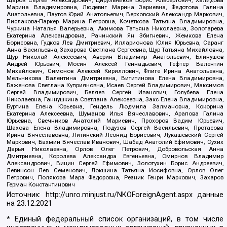
Щаров Сергей Алексадрович, Цирульников Борис Альбертович, Халидова
Марина Владимировна, Людевиг Марина Зариевна, Федотова Галина
Анатольевна, Паутов Юрий Анатольевич, Верховский Александр Маркович,
Пислакова-Паркер Марина Петровна, Кочеткова Татьяна Владимировна,
Чуркина Наталья Валерьевна, Акимова Татьяна Николаевна, Золотарева
Екатерина Александровна, Рачинский Ян Збигневич, Жемкова Елена
Борисовна, Гудков Лев Дмитриевич, Илларионова Юлия Юрьевна, Саранг
Анна Васильевна, Захарова Светлана Сергеевна, Щур Татьяна Михайловна,
Щур Николай Алексеевич, Аверин Владимир Анатольевич, Блинушов
Андрей Юрьевич, Мосин Алексей Геннадьевич, Гефтер Валентин
Михайлович, Симонов Алексей Кириллович, Флиге Ирина Анатольевна,
Мельникова Валентина Дмитриевна, Вититинова Елена Владимировна,
Баженова Светлана Куприяновна, Исаев Сергей Владимирович, Максимов
Сергей Владимирович, Беляев Сергей Иванович, Голубева Елена
Николаевна, Ганнушкина Светлана Алексеевна, Закс Елена Владимировна,
Буртина Елена Юрьевна, Гендель Людмила Залмановна, Кокорина
Екатерина Алексеевна, Шуманов Илья Вячеславович, Арапова Галина
Юрьевна, Свечников Анатолий Мариевич, Прохоров Вадим Юрьевич,
Шахова Елена Владимировна, Подузов Сергей Васильевич, Протасова
Ирина Вячеславовна, Литинский Леонид Борисович, Лукашевский Сергей
Маркович, Бахмин Вячеслав Иванович, Шабад Анатолий Ефимович, Сухих
Дарья Николаевна, Орлов Олег Петрович, Добровольская Анна
Дмитриевна, Королева Александра Евгеньевна, Смирнов Владимир
Александрович, Вицин Сергей Ефимович, Золотухин Борис Андреевич,
Левинсон Лев Семенович, Локшина Татьяна Иосифовна, Орлов Олег
Петрович, Полякова Мара Федоровна, Резник Генри Маркович, Захаров
Герман Константинович
Источник:
http://unro.minjust.ru/NKOForeignAgent.aspx
данные
на
23.12.2021
* Единый федеральный список организаций, в том числе