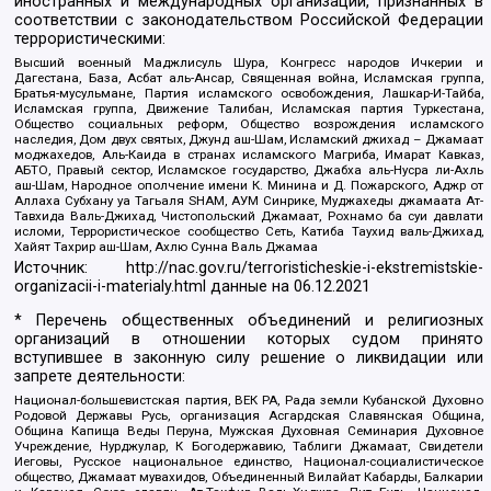
иностранных и международных организаций, признанных в
соответствии с законодательством Российской Федерации
террористическими:
Высший военный Маджлисуль Шура, Конгресс народов Ичкерии и
Дагестана, База, Асбат аль-Ансар, Священная война, Исламская группа,
Братья-мусульмане, Партия исламского освобождения, Лашкар-И-Тайба,
Исламская группа, Движение Талибан, Исламская партия Туркестана,
Общество социальных реформ, Общество возрождения исламского
наследия, Дом двух святых, Джунд аш-Шам, Исламский джихад – Джамаат
моджахедов, Аль-Каида в странах исламского Магриба, Имарат Кавказ,
АБТО, Правый сектор, Исламское государство, Джабха аль-Нусра ли-Ахль
аш-Шам, Народное ополчение имени К. Минина и Д. Пожарского, Аджр от
Аллаха Субхану уа Тагьаля SHAM, АУМ Синрике, Муджахеды джамаата Ат-
Тавхида Валь-Джихад, Чистопольский Джамаат, Рохнамо ба суи давлати
исломи, Террористическое сообщество Сеть, Катиба Таухид валь-Джихад,
Хайят Тахрир аш-Шам, Ахлю Сунна Валь Джамаа
Источник:
http://nac.gov.ru/terroristicheskie-i-ekstremistskie-
organizacii-i-materialy.html
данные на
06.12.2021
* Перечень общественных объединений и религиозных
организаций в отношении которых судом принято
вступившее в законную силу решение о ликвидации или
запрете деятельности:
Национал-большевистская партия, ВЕК РА, Рада земли Кубанской Духовно
Родовой Державы Русь, организация Асгардская Славянская Община,
Община Капища Веды Перуна, Мужская Духовная Семинария Духовное
Учреждение, Нурджулар, К Богодержавию, Таблиги Джамаат, Свидетели
Иеговы, Русское национальное единство, Национал-социалистическое
общество, Джамаат мувахидов, Объединенный Вилайат Кабарды, Балкарии