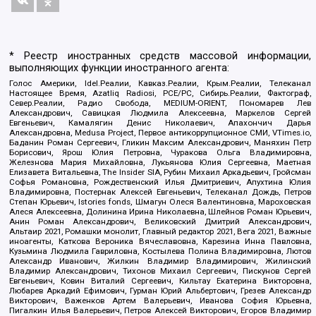
* Реестр иностранных средств массовой информации,
выполняющих функции иностранного агента:
Голос Америки, Idel.Реалии, Кавказ.Реалии, Крым.Реалии, Телеканал
Настоящее Время, Azatliq Radiosi, PCE/PC, Сибирь.Реалии, Фактограф,
Север.Реалии, Радио Свобода, MEDIUM-ORIENT, Пономарев Лев
Александрович, Савицкая Людмила Алексеевна, Маркелов Сергей
Евгеньевич, Камалягин Денис Николаевич, Апахончич Дарья
Александровна, Medusa Project, Первое антикоррупционное СМИ, VTimes.io,
Баданин Роман Сергеевич, Гликин Максим Александрович, Маняхин Петр
Борисович, Ярош Юлия Петровна, Чуракова Ольга Владимировна,
Железнова Мария Михайловна, Лукьянова Юлия Сергеевна, Маетная
Елизавета Витальевна, The Insider SIA, Рубин Михаил Аркадьевич, Гройсман
Софья Романовна, Рождественский Илья Дмитриевич, Апухтина Юлия
Владимировна, Постернак Алексей Евгеньевич, Телеканал Дождь, Петров
Степан Юрьевич, Istories fonds, Шмагун Олеся Валентиновна, Мароховская
Алеся Алексеевна, Долинина Ирина Николаевна, Шлейнов Роман Юрьевич,
Анин Роман Александрович, Великовский Дмитрий Александрович,
Альтаир 2021, Ромашки монолит, Главный редактор 2021, Вега 2021, Важные
иноагенты, Каткова Вероника Вячеславовна, Карезина Инна Павловна,
Кузьмина Людмила Гавриловна, Костылева Полина Владимировна, Лютов
Александр Иванович, Жилкин Владимир Владимирович, Жилинский
Владимир Александрович, Тихонов Михаил Сергеевич, Пискунов Сергей
Евгеньевич, Ковин Виталий Сергеевич, Кильтау Екатерина Викторовна,
Любарев Аркадий Ефимович, Гурман Юрий Альбертович, Грезев Александр
Викторович, Важенков Артем Валерьевич, Иванова София Юрьевна,
Пигалкин Илья Валерьевич, Петров Алексей Викторович, Егоров Владимир