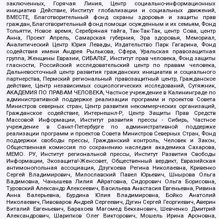
заключенных, Горячая Линия, Центр социально-информационных
инициатив Действие, Институт глобализации и социальных движений,
ВМЕСТЕ, Благотворительный фонд охраны здоровья и защиты прав
граждан, Благотворительный фонд помощи осужденным и их семьям, Фонд
Тольятти, Новое время, Серебряная тайга, Так-Так-Так, центр Сова, центр
Анна, Проект Апрель, Самарская губерния, Эра здоровья, Мемориал,
Аналитический Центр Юрия Левады, Издательство Парк Гагарина, Фонд
содействия имени Андрея Рылькова, Сфера, Уральская правозащитная
группа, Женщины Евразии, СИБАЛЬТ, Институт прав человека, Фонд защиты
гласности, Российский исследовательский центр по правам человека,
Дальневосточный центр развития гражданских инициатив и социального
партнерства, Пермский региональный правозащитный центр, Гражданское
действие, Центр независимых социологических исследований, Сутяжник,
АКАДЕМИЯ ПО ПРАВАМ ЧЕЛОВЕКА, Частное учреждение в Калининграде по
административной поддержке реализации программ и проектов Совета
Министров северных стран, Центр развития некоммерческих организаций,
Гражданское содействие, Интернешнл-Р, Центр Защиты Прав Средств
Массовой Информации, Институт развития прессы - Сибирь, Частное
учреждение в Санкт-Петербурге по административной поддержке
реализации программ и проектов Совета Министров Северных Стран, Фонд
поддержки свободы прессы, Гражданский контроль, Человек и Закон,
Общественная комиссия по сохранению наследия академика Сахарова,
МЕМО. РУ, Институт региональной прессы, Институт Развития Свободы
Информации, Экозащита!-Женсовет, Общественный вердикт, Евразийская
антимонопольная ассоциация, Дзугкоева Регина Николаевна, Кривенко
Сергей Владимирович, Милославский Павел Юрьевич, Шнырова Ольга
Вадимовна, Чанышева Лилия Айратовна, Сидорович Ольга Борисовна,
Туровский Александр Алексеевич, Васильева Анастасия Евгеньевна, Ривина
Анна Валерьевна, Бурдина Юлия Владимировна, Бойко Анатолий
Николаевич, Пивоваров Андрей Сергеевич, Дугин Сергей Георгиевич, Аверин
Виталий Евгеньевич, Барахоев Магомед Бекханович, Шевченко Дмитрий
Александрович, Шарипков Олег Викторович, Мошель Ирина Ароновна,