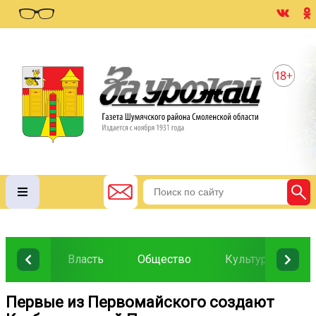
Власть
Общество
Культура
О
Первые из Первомайского создают