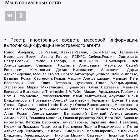
Мы в социальных сетях:
* Реестр иностранных средств массовой информации,
выполняющих функции иностранного агента:
Голос Америки, Idel.Реалии, Кавказ.Реалии, Крым.Реалии, Телеканал
Настоящее Время, Azatliq Radiosi, PCE/PC, Сибирь.Реалии, Фактограф,
Север.Реалии, Радио Свобода, MEDIUM-ORIENT, Пономарев Лев
Александрович, Савицкая Людмила Алексеевна, Маркелов Сергей
Евгеньевич, Камалягин Денис Николаевич, Апахончич Дарья
Александровна, Medusa Project, Первое антикоррупционное СМИ, VTimes.io,
Баданин Роман Сергеевич, Гликин Максим Александрович, Маняхин Петр
Борисович, Ярош Юлия Петровна, Чуракова Ольга Владимировна,
Железнова Мария Михайловна, Лукьянова Юлия Сергеевна, Маетная
Елизавета Витальевна, The Insider SIA, Рубин Михаил Аркадьевич, Гройсман
Софья Романовна, Рождественский Илья Дмитриевич, Апухтина Юлия
Владимировна, Постернак Алексей Евгеньевич, Телеканал Дождь, Петров
Степан Юрьевич, Istories fonds, Шмагун Олеся Валентиновна, Мароховская
Алеся Алексеевна, Долинина Ирина Николаевна, Шлейнов Роман Юрьевич,
Анин Роман Александрович, Великовский Дмитрий Александрович,
Альтаир 2021, Ромашки монолит, Главный редактор 2021, Вега 2021, Важные
иноагенты, Каткова Вероника Вячеславовна, Карезина Инна Павловна,
Кузьмина Людмила Гавриловна, Костылева Полина Владимировна, Лютов
Александр Иванович, Жилкин Владимир Владимирович, Жилинский
Владимир Александрович, Тихонов Михаил Сергеевич, Пискунов Сергей
Евгеньевич, Ковин Виталий Сергеевич, Кильтау Екатерина Викторовна,