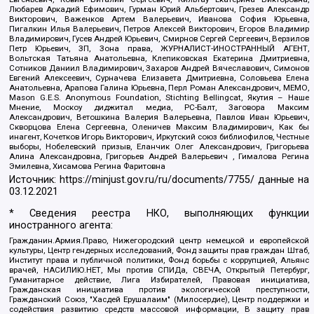
Любарев Аркадий Ефимович, Гурман Юрий Альбертович, Грезев Александр
Викторович, Важенков Артем Валерьевич, Иванова София Юрьевна,
Пигалкин Илья Валерьевич, Петров Алексей Викторович, Егоров Владимир
Владимирович, Гусев Андрей Юрьевич, Смирнов Сергей Сергеевич, Верзилов
Петр Юрьевич, ЗП, Зона права, ЖУРНАЛИСТ-ИНОСТРАННЫЙ АГЕНТ,
Вольтская Татьяна Анатольевна, Клепиковская Екатерина Дмитриевна,
Сотников Даниил Владимирович, Захаров Андрей Вячеславович, Симонов
Евгений Алексеевич, Сурначева Елизавета Дмитриевна, Соловьева Елена
Анатольевна, Арапова Галина Юрьевна, Перл Роман Александрович, МЕМО,
Mason G.E.S. Anonymous Foundation, Stichting Bellingcat, Якутия – Наше
Мнение, Москоу диджитал медиа, РС-Балт, Заговора Максим
Александрович, Ветошкина Валерия Валерьевна, Павлов Иван Юрьевич,
Скворцова Елена Сергеевна, Оленичев Максим Владимирович, Как бы
инагент, Кочетков Игорь Викторович, Иркутский союз библиофилов, Честные
выборы, Нобелевский призыв, Еланчик Олег Александрович, Григорьева
Алина Александровна, Григорьев Андрей Валерьевич , Гималова Регина
Эмилевна, Хисамова Регина Фаритовна
Источник:
https://minjust.gov.ru/ru/documents/7755/
данные на
03.12.2021
* Сведения реестра НКО, выполняющих функции
иностранного агента:
Гражданин.Армия.Право, Нижегородский центр немецкой и европейской
культуры, Центр гендерных исследований, Фонд защиты прав граждан Штаб,
Институт права и публичной политики, Фонд борьбы с коррупцией, Альянс
врачей, НАСИЛИЮ.НЕТ, Мы против СПИДа, СВЕЧА, Открытый Петербург,
Гуманитарное действие, Лига Избирателей, Правовая инициатива,
Гражданская инициатива против экологической преступности,
Гражданский Союз, "Хасдей Ерушалаим" (Милосердие), Центр поддержки и
содействия развитию средств массовой информации, В защиту прав