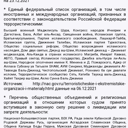
на
23.12.2021
* Единый федеральный список организаций, в том числе
иностранных и международных организаций, признанных в
соответствии с законодательством Российской Федерации
террористическими:
Высший военный Маджлисуль Шура, Конгресс народов Ичкерии и
Дагестана, База, Асбат аль-Ансар, Священная война, Исламская группа,
Братья-мусульмане, Партия исламского освобождения, Лашкар-И-Тайба,
Исламская группа, Движение Талибан, Исламская партия Туркестана,
Общество социальных реформ, Общество возрождения исламского
наследия, Дом двух святых, Джунд аш-Шам, Исламский джихад – Джамаат
моджахедов, Аль-Каида в странах исламского Магриба, Имарат Кавказ,
АБТО, Правый сектор, Исламское государство, Джабха аль-Нусра ли-Ахль
аш-Шам, Народное ополчение имени К. Минина и Д. Пожарского, Аджр от
Аллаха Субхану уа Тагьаля SHAM, АУМ Синрике, Муджахеды джамаата Ат-
Тавхида Валь-Джихад, Чистопольский Джамаат, Рохнамо ба суи давлати
исломи, Террористическое сообщество Сеть, Катиба Таухид валь-Джихад,
Хайят Тахрир аш-Шам, Ахлю Сунна Валь Джамаа
Источник:
http://nac.gov.ru/terroristicheskie-i-ekstremistskie-
organizacii-i-materialy.html
данные на
06.12.2021
* Перечень общественных объединений и религиозных
организаций в отношении которых судом принято
вступившее в законную силу решение о ликвидации или
запрете деятельности:
Национал-большевистская партия, ВЕК РА, Рада земли Кубанской Духовно
Родовой Державы Русь, организация Асгардская Славянская Община,
Община Капища Веды Перуна, Мужская Духовная Семинария Духовное