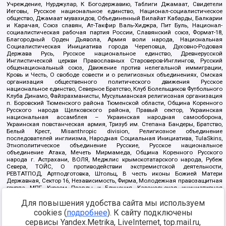
Учреждение, Нурджулар, К Богодержавию, Таблиги Джамаат, Свидетели
Иеговы, Русское национальное единство, Национал-социалистическое
общество, Джамаат мувахидов, Объединенный Вилайат Кабарды, Балкарии
и Карачая, Союз славян, Ат-Такфир Валь-Хиджра, Пит Буль, Национал-
социалистическая рабочая партия России, Славянский союз, Формат-18,
Благородный Орден Дьявола, Армия воли народа, Национальная
Социалистическая Инициатива города Череповца, Духовно-Родовая
Держава Русь, Русское национальное единство, Древнерусской
Инглистической церкви Православных Староверов-Инглингов, Русский
общенациональный союз, Движение против нелегальной иммиграции,
Кровь и Честь, О свободе совести и о религиозных объединениях, Омская
организация общественного политического движения Русское
национальное единство, Северное Братство, Клуб Болельщиков Футбольного
Клуба Динамо, Файзрахманисты, Мусульманская религиозная организация
п. Боровский Тюменского района Тюменской области, Община Коренного
Русского народа Щелковского района, Правый сектор, Украинская
национальная ассамблея – Украинская народная самооборона,
Украинская повстанческая армия, Тризуб им. Степана Бандеры, Братство,
Белый Крест, Misanthropic division, Религиозное объединение
последователей инглиизма, Народная Социальная Инициатива, TulaSkins,
Этнополитическое объединение Русские, Русское национальное
объединение Атака, Мечеть Мирмамеда, Община Коренного Русского
народа г. Астрахани, ВОЛЯ, Меджлис крымскотатарского народа, Рубеж
Севера, ТОЙС, О противодействии экстремистской деятельности,
РЕВТАТПОД, Артподготовка, Штольц, В честь иконы Божией Матери
Державная, Сектор 16, Независимость, Фирма, Молодежная правозащитная
группа МПГ, Курсом Правды и Единения, Каракольская инициативная
группа, Автоград Крю, Союз Славянских Сил Руси, Алля-Аят,
Для повышения удобства сайта мы используем
Благотворительный пансионат Ак Умут, Русская республика Русь,
Арестантское уголовное единство, Башкорт, Нация и свобода, W.H.С., Фалунь
cookies (
подробнее
). К сайту подключены
Дафа, Иртыш Ultras, Русский Патриотический клуб-Новокузнецк/РПК,
сервисы Yandex.Metrika, LiveInternet, top.mail.ru,
Сибирский державный союз, Фонд борьбы с коррупцией, Фонд защиты прав