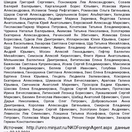
Шведов Григорий Сергеевич, Пономарев Лев Александрович, Созаев
Валерий Валерьевич, Каргалицкий Борис Юльевич, Исакова Ирина
Александровна, Исламов Тимур Рифгатович, Романова Ольга Евгеньевна,
Щаров Сергей Алексадрович, Цирульников Борис Альбертович, Халидова
Марина Владимировна, Людевиг Марина Зариевна, Федотова Галина
Анатольевна, Паутов Юрий Анатольевич, Верховский Александр Маркович,
Пислакова-Паркер Марина Петровна, Кочеткова Татьяна Владимировна,
Чуркина Наталья Валерьевна, Акимова Татьяна Николаевна, Золотарева
Екатерина Александровна, Рачинский Ян Збигневич, Жемкова Елена
Борисовна, Гудков Лев Дмитриевич, Илларионова Юлия Юрьевна, Саранг
Анна Васильевна, Захарова Светлана Сергеевна, Щур Татьяна Михайловна,
Щур Николай Алексеевич, Аверин Владимир Анатольевич, Блинушов
Андрей Юрьевич, Мосин Алексей Геннадьевич, Гефтер Валентин
Михайлович, Симонов Алексей Кириллович, Флиге Ирина Анатольевна,
Мельникова Валентина Дмитриевна, Вититинова Елена Владимировна,
Баженова Светлана Куприяновна, Исаев Сергей Владимирович, Максимов
Сергей Владимирович, Беляев Сергей Иванович, Голубева Елена
Николаевна, Ганнушкина Светлана Алексеевна, Закс Елена Владимировна,
Буртина Елена Юрьевна, Гендель Людмила Залмановна, Кокорина
Екатерина Алексеевна, Шуманов Илья Вячеславович, Арапова Галина
Юрьевна, Свечников Анатолий Мариевич, Прохоров Вадим Юрьевич,
Шахова Елена Владимировна, Подузов Сергей Васильевич, Протасова
Ирина Вячеславовна, Литинский Леонид Борисович, Лукашевский Сергей
Маркович, Бахмин Вячеслав Иванович, Шабад Анатолий Ефимович, Сухих
Дарья Николаевна, Орлов Олег Петрович, Добровольская Анна
Дмитриевна, Королева Александра Евгеньевна, Смирнов Владимир
Александрович, Вицин Сергей Ефимович, Золотухин Борис Андреевич,
Левинсон Лев Семенович, Локшина Татьяна Иосифовна, Орлов Олег
Петрович, Полякова Мара Федоровна, Резник Генри Маркович, Захаров
Герман Константинович
Источник:
http://unro.minjust.ru/NKOForeignAgent.aspx
данные