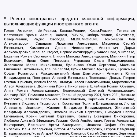
* Реестр иностранных средств массовой информации,
выполняющих функции иностранного агента:
Голос Америки, Idel.Реалии, Кавказ.Реалии, Крым.Реалии, Телеканал
Настоящее Время, Azatliq Radiosi, PCE/PC, Сибирь.Реалии, Фактограф,
Север.Реалии, Радио Свобода, MEDIUM-ORIENT, Пономарев Лев
Александрович, Савицкая Людмила Алексеевна, Маркелов Сергей
Евгеньевич, Камалягин Денис Николаевич, Апахончич Дарья
Александровна, Medusa Project, Первое антикоррупционное СМИ, VTimes.io,
Баданин Роман Сергеевич, Гликин Максим Александрович, Маняхин Петр
Борисович, Ярош Юлия Петровна, Чуракова Ольга Владимировна,
Железнова Мария Михайловна, Лукьянова Юлия Сергеевна, Маетная
Елизавета Витальевна, The Insider SIA, Рубин Михаил Аркадьевич, Гройсман
Софья Романовна, Рождественский Илья Дмитриевич, Апухтина Юлия
Владимировна, Постернак Алексей Евгеньевич, Телеканал Дождь, Петров
Степан Юрьевич, Istories fonds, Шмагун Олеся Валентиновна, Мароховская
Алеся Алексеевна, Долинина Ирина Николаевна, Шлейнов Роман Юрьевич,
Анин Роман Александрович, Великовский Дмитрий Александрович,
Альтаир 2021, Ромашки монолит, Главный редактор 2021, Вега 2021, Важные
иноагенты, Каткова Вероника Вячеславовна, Карезина Инна Павловна,
Кузьмина Людмила Гавриловна, Костылева Полина Владимировна, Лютов
Александр Иванович, Жилкин Владимир Владимирович, Жилинский
Владимир Александрович, Тихонов Михаил Сергеевич, Пискунов Сергей
Евгеньевич, Ковин Виталий Сергеевич, Кильтау Екатерина Викторовна,
Любарев Аркадий Ефимович, Гурман Юрий Альбертович, Грезев Александр
Викторович, Важенков Артем Валерьевич, Иванова София Юрьевна,
Пигалкин Илья Валерьевич, Петров Алексей Викторович, Егоров Владимир
Владимирович, Гусев Андрей Юрьевич, Смирнов Сергей Сергеевич, Верзилов