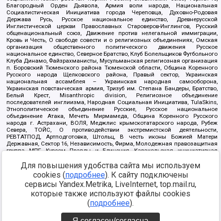
Благородный Орден Дьявола, Армия воли народа, Национальная
Социалистическая Инициатива города Череповца, Духовно-Родовая
Держава Русь, Русское национальное единство, Древнерусской
Инглистической церкви Православных Староверов-Инглингов, Русский
общенациональный союз, Движение против нелегальной иммиграции,
Кровь и Честь, О свободе совести и о религиозных объединениях, Омская
организация общественного политического движения Русское
национальное единство, Северное Братство, Клуб Болельщиков Футбольного
Клуба Динамо, Файзрахманисты, Мусульманская религиозная организация
п. Боровский Тюменского района Тюменской области, Община Коренного
Русского народа Щелковского района, Правый сектор, Украинская
национальная ассамблея – Украинская народная самооборона,
Украинская повстанческая армия, Тризуб им. Степана Бандеры, Братство,
Белый Крест, Misanthropic division, Религиозное объединение
последователей инглиизма, Народная Социальная Инициатива, TulaSkins,
Этнополитическое объединение Русские, Русское национальное
объединение Атака, Мечеть Мирмамеда, Община Коренного Русского
народа г. Астрахани, ВОЛЯ, Меджлис крымскотатарского народа, Рубеж
Севера, ТОЙС, О противодействии экстремистской деятельности,
РЕВТАТПОД, Артподготовка, Штольц, В честь иконы Божией Матери
Державная, Сектор 16, Независимость, Фирма, Молодежная правозащитная
группа МПГ, Курсом Правды и Единения, Каракольская инициативная
группа, Автоград Крю, Союз Славянских Сил Руси, Алля-Аят,
Для повышения удобства сайта мы используем
Благотворительный пансионат Ак Умут, Русская республика Русь,
Арестантское уголовное единство, Башкорт, Нация и свобода, W.H.С., Фалунь
cookies (
подробнее
). К сайту подключены
Дафа, Иртыш Ultras, Русский Патриотический клуб-Новокузнецк/РПК,
сервисы Yandex.Metrika, LiveInternet, top.mail.ru,
Сибирский державный союз, Фонд борьбы с коррупцией, Фонд защиты прав
граждан, Штабы Навального, Совет граждан СССР Прикубанского округа г.
которые также используют файлы cookies
Краснодара
(
подробнее
).
Источник:
https://minjust.gov.ru/ru/documents/7822/
данные на
08.12.2021
Я согласен/согласна