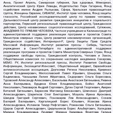
Анна, Проект Апрель, Самарская губерния, Эра здоровья, Мемориал,
Аналитический Центр Юрия Левады, Издательство Парк Гагарина, Фонд
содействия имени Андрея Рылькова, Сфера, Уральская правозащитная
группа, Женщины Евразии, СИБАЛЬТ, Институт прав человека, Фонд защиты
гласности, Российский исследовательский центр по правам человека,
Дальневосточный центр развития гражданских инициатив и социального
партнерства, Пермский региональный правозащитный центр, Гражданское
действие, Центр независимых социологических исследований, Сутяжник,
АКАДЕМИЯ ПО ПРАВАМ ЧЕЛОВЕКА, Частное учреждение в Калининграде по
административной поддержке реализации программ и проектов Совета
Министров северных стран, Центр развития некоммерческих организаций,
Гражданское содействие, Интернешнл-Р, Центр Защиты Прав Средств
Массовой Информации, Институт развития прессы - Сибирь, Частное
учреждение в Санкт-Петербурге по административной поддержке
реализации программ и проектов Совета Министров Северных Стран, Фонд
поддержки свободы прессы, Гражданский контроль, Человек и Закон,
Общественная комиссия по сохранению наследия академика Сахарова,
МЕМО. РУ, Институт региональной прессы, Институт Развития Свободы
Информации, Экозащита!-Женсовет, Общественный вердикт, Евразийская
антимонопольная ассоциация, Дзугкоева Регина Николаевна, Кривенко
Сергей Владимирович, Милославский Павел Юрьевич, Шнырова Ольга
Вадимовна, Чанышева Лилия Айратовна, Сидорович Ольга Борисовна,
Туровский Александр Алексеевич, Васильева Анастасия Евгеньевна, Ривина
Анна Валерьевна, Бурдина Юлия Владимировна, Бойко Анатолий
Николаевич, Пивоваров Андрей Сергеевич, Дугин Сергей Георгиевич, Аверин
Виталий Евгеньевич, Барахоев Магомед Бекханович, Шевченко Дмитрий
Александрович, Шарипков Олег Викторович, Мошель Ирина Ароновна,
Шведов Григорий Сергеевич, Пономарев Лев Александрович, Созаев
Валерий Валерьевич, Каргалицкий Борис Юльевич, Исакова Ирина
Александровна, Исламов Тимур Рифгатович, Романова Ольга Евгеньевна,
Щаров Сергей Алексадрович, Цирульников Борис Альбертович, Халидова
Марина Владимировна, Людевиг Марина Зариевна, Федотова Галина