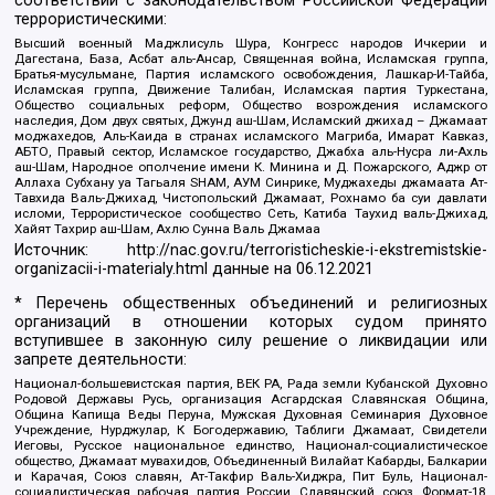
соответствии с законодательством Российской Федерации
террористическими:
Высший военный Маджлисуль Шура, Конгресс народов Ичкерии и
Дагестана, База, Асбат аль-Ансар, Священная война, Исламская группа,
Братья-мусульмане, Партия исламского освобождения, Лашкар-И-Тайба,
Исламская группа, Движение Талибан, Исламская партия Туркестана,
Общество социальных реформ, Общество возрождения исламского
наследия, Дом двух святых, Джунд аш-Шам, Исламский джихад – Джамаат
моджахедов, Аль-Каида в странах исламского Магриба, Имарат Кавказ,
АБТО, Правый сектор, Исламское государство, Джабха аль-Нусра ли-Ахль
аш-Шам, Народное ополчение имени К. Минина и Д. Пожарского, Аджр от
Аллаха Субхану уа Тагьаля SHAM, АУМ Синрике, Муджахеды джамаата Ат-
Тавхида Валь-Джихад, Чистопольский Джамаат, Рохнамо ба суи давлати
исломи, Террористическое сообщество Сеть, Катиба Таухид валь-Джихад,
Хайят Тахрир аш-Шам, Ахлю Сунна Валь Джамаа
Источник:
http://nac.gov.ru/terroristicheskie-i-ekstremistskie-
organizacii-i-materialy.html
данные на
06.12.2021
* Перечень общественных объединений и религиозных
организаций в отношении которых судом принято
вступившее в законную силу решение о ликвидации или
запрете деятельности:
Национал-большевистская партия, ВЕК РА, Рада земли Кубанской Духовно
Родовой Державы Русь, организация Асгардская Славянская Община,
Община Капища Веды Перуна, Мужская Духовная Семинария Духовное
Учреждение, Нурджулар, К Богодержавию, Таблиги Джамаат, Свидетели
Иеговы, Русское национальное единство, Национал-социалистическое
общество, Джамаат мувахидов, Объединенный Вилайат Кабарды, Балкарии
и Карачая, Союз славян, Ат-Такфир Валь-Хиджра, Пит Буль, Национал-
социалистическая рабочая партия России, Славянский союз, Формат-18,