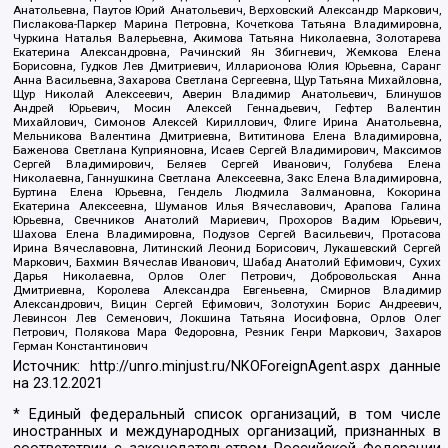
Анатольевна, Паутов Юрий Анатольевич, Верховский Александр Маркович,
Пислакова-Паркер Марина Петровна, Кочеткова Татьяна Владимировна,
Чуркина Наталья Валерьевна, Акимова Татьяна Николаевна, Золотарева
Екатерина Александровна, Рачинский Ян Збигневич, Жемкова Елена
Борисовна, Гудков Лев Дмитриевич, Илларионова Юлия Юрьевна, Саранг
Анна Васильевна, Захарова Светлана Сергеевна, Щур Татьяна Михайловна,
Щур Николай Алексеевич, Аверин Владимир Анатольевич, Блинушов
Андрей Юрьевич, Мосин Алексей Геннадьевич, Гефтер Валентин
Михайлович, Симонов Алексей Кириллович, Флиге Ирина Анатольевна,
Мельникова Валентина Дмитриевна, Вититинова Елена Владимировна,
Баженова Светлана Куприяновна, Исаев Сергей Владимирович, Максимов
Сергей Владимирович, Беляев Сергей Иванович, Голубева Елена
Николаевна, Ганнушкина Светлана Алексеевна, Закс Елена Владимировна,
Буртина Елена Юрьевна, Гендель Людмила Залмановна, Кокорина
Екатерина Алексеевна, Шуманов Илья Вячеславович, Арапова Галина
Юрьевна, Свечников Анатолий Мариевич, Прохоров Вадим Юрьевич,
Шахова Елена Владимировна, Подузов Сергей Васильевич, Протасова
Ирина Вячеславовна, Литинский Леонид Борисович, Лукашевский Сергей
Маркович, Бахмин Вячеслав Иванович, Шабад Анатолий Ефимович, Сухих
Дарья Николаевна, Орлов Олег Петрович, Добровольская Анна
Дмитриевна, Королева Александра Евгеньевна, Смирнов Владимир
Александрович, Вицин Сергей Ефимович, Золотухин Борис Андреевич,
Левинсон Лев Семенович, Локшина Татьяна Иосифовна, Орлов Олег
Петрович, Полякова Мара Федоровна, Резник Генри Маркович, Захаров
Герман Константинович
Источник:
http://unro.minjust.ru/NKOForeignAgent.aspx
данные
на
23.12.2021
* Единый федеральный список организаций, в том числе
иностранных и международных организаций, признанных в