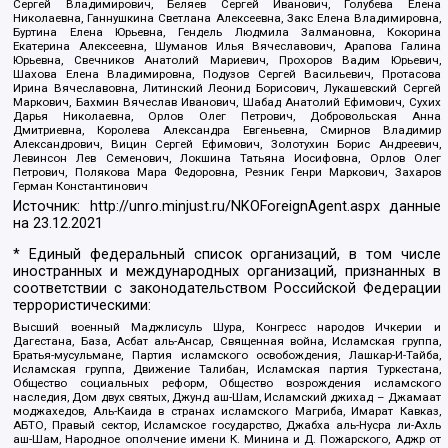
Сергей Владимирович, Беляев Сергей Иванович, Голубева Елена
Николаевна, Ганнушкина Светлана Алексеевна, Закс Елена Владимировна,
Буртина Елена Юрьевна, Гендель Людмила Залмановна, Кокорина
Екатерина Алексеевна, Шуманов Илья Вячеславович, Арапова Галина
Юрьевна, Свечников Анатолий Мариевич, Прохоров Вадим Юрьевич,
Шахова Елена Владимировна, Подузов Сергей Васильевич, Протасова
Ирина Вячеславовна, Литинский Леонид Борисович, Лукашевский Сергей
Маркович, Бахмин Вячеслав Иванович, Шабад Анатолий Ефимович, Сухих
Дарья Николаевна, Орлов Олег Петрович, Добровольская Анна
Дмитриевна, Королева Александра Евгеньевна, Смирнов Владимир
Александрович, Вицин Сергей Ефимович, Золотухин Борис Андреевич,
Левинсон Лев Семенович, Локшина Татьяна Иосифовна, Орлов Олег
Петрович, Полякова Мара Федоровна, Резник Генри Маркович, Захаров
Герман Константинович
Источник:
http://unro.minjust.ru/NKOForeignAgent.aspx
данные
на
23.12.2021
* Единый федеральный список организаций, в том числе
иностранных и международных организаций, признанных в
соответствии с законодательством Российской Федерации
террористическими:
Высший военный Маджлисуль Шура, Конгресс народов Ичкерии и
Дагестана, База, Асбат аль-Ансар, Священная война, Исламская группа,
Братья-мусульмане, Партия исламского освобождения, Лашкар-И-Тайба,
Исламская группа, Движение Талибан, Исламская партия Туркестана,
Общество социальных реформ, Общество возрождения исламского
наследия, Дом двух святых, Джунд аш-Шам, Исламский джихад – Джамаат
моджахедов, Аль-Каида в странах исламского Магриба, Имарат Кавказ,
АБТО, Правый сектор, Исламское государство, Джабха аль-Нусра ли-Ахль
аш-Шам, Народное ополчение имени К. Минина и Д. Пожарского, Аджр от