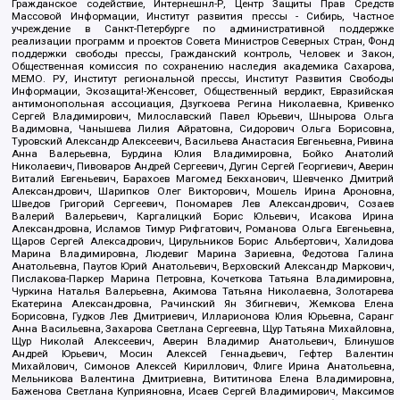
Гражданское содействие, Интернешнл-Р, Центр Защиты Прав Средств
Массовой Информации, Институт развития прессы - Сибирь, Частное
учреждение в Санкт-Петербурге по административной поддержке
реализации программ и проектов Совета Министров Северных Стран, Фонд
поддержки свободы прессы, Гражданский контроль, Человек и Закон,
Общественная комиссия по сохранению наследия академика Сахарова,
МЕМО. РУ, Институт региональной прессы, Институт Развития Свободы
Информации, Экозащита!-Женсовет, Общественный вердикт, Евразийская
антимонопольная ассоциация, Дзугкоева Регина Николаевна, Кривенко
Сергей Владимирович, Милославский Павел Юрьевич, Шнырова Ольга
Вадимовна, Чанышева Лилия Айратовна, Сидорович Ольга Борисовна,
Туровский Александр Алексеевич, Васильева Анастасия Евгеньевна, Ривина
Анна Валерьевна, Бурдина Юлия Владимировна, Бойко Анатолий
Николаевич, Пивоваров Андрей Сергеевич, Дугин Сергей Георгиевич, Аверин
Виталий Евгеньевич, Барахоев Магомед Бекханович, Шевченко Дмитрий
Александрович, Шарипков Олег Викторович, Мошель Ирина Ароновна,
Шведов Григорий Сергеевич, Пономарев Лев Александрович, Созаев
Валерий Валерьевич, Каргалицкий Борис Юльевич, Исакова Ирина
Александровна, Исламов Тимур Рифгатович, Романова Ольга Евгеньевна,
Щаров Сергей Алексадрович, Цирульников Борис Альбертович, Халидова
Марина Владимировна, Людевиг Марина Зариевна, Федотова Галина
Анатольевна, Паутов Юрий Анатольевич, Верховский Александр Маркович,
Пислакова-Паркер Марина Петровна, Кочеткова Татьяна Владимировна,
Чуркина Наталья Валерьевна, Акимова Татьяна Николаевна, Золотарева
Екатерина Александровна, Рачинский Ян Збигневич, Жемкова Елена
Борисовна, Гудков Лев Дмитриевич, Илларионова Юлия Юрьевна, Саранг
Анна Васильевна, Захарова Светлана Сергеевна, Щур Татьяна Михайловна,
Щур Николай Алексеевич, Аверин Владимир Анатольевич, Блинушов
Андрей Юрьевич, Мосин Алексей Геннадьевич, Гефтер Валентин
Михайлович, Симонов Алексей Кириллович, Флиге Ирина Анатольевна,
Мельникова Валентина Дмитриевна, Вититинова Елена Владимировна,
Баженова Светлана Куприяновна, Исаев Сергей Владимирович, Максимов