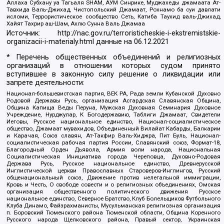
Аллаха Субхану уа Тагьаля SHAM, АУМ Синрике, Муджахеды джамаата Ат-
Тавхида Валь-Джихад, Чистопольский Джамаат, Рохнамо ба суи давлати
исломи, Террористическое сообщество Сеть, Катиба Таухид валь-Джихад,
Хайят Тахрир аш-Шам, Ахлю Сунна Валь Джамаа
Источник:
http://nac.gov.ru/terroristicheskie-i-ekstremistskie-
organizacii-i-materialy.html
данные на
06.12.2021
* Перечень общественных объединений и религиозных
организаций в отношении которых судом принято
вступившее в законную силу решение о ликвидации или
запрете деятельности:
Национал-большевистская партия, ВЕК РА, Рада земли Кубанской Духовно
Родовой Державы Русь, организация Асгардская Славянская Община,
Община Капища Веды Перуна, Мужская Духовная Семинария Духовное
Учреждение, Нурджулар, К Богодержавию, Таблиги Джамаат, Свидетели
Иеговы, Русское национальное единство, Национал-социалистическое
общество, Джамаат мувахидов, Объединенный Вилайат Кабарды, Балкарии
и Карачая, Союз славян, Ат-Такфир Валь-Хиджра, Пит Буль, Национал-
социалистическая рабочая партия России, Славянский союз, Формат-18,
Благородный Орден Дьявола, Армия воли народа, Национальная
Социалистическая Инициатива города Череповца, Духовно-Родовая
Держава Русь, Русское национальное единство, Древнерусской
Инглистической церкви Православных Староверов-Инглингов, Русский
общенациональный союз, Движение против нелегальной иммиграции,
Кровь и Честь, О свободе совести и о религиозных объединениях, Омская
организация общественного политического движения Русское
национальное единство, Северное Братство, Клуб Болельщиков Футбольного
Клуба Динамо, Файзрахманисты, Мусульманская религиозная организация
п. Боровский Тюменского района Тюменской области, Община Коренного
Русского народа Щелковского района, Правый сектор, Украинская