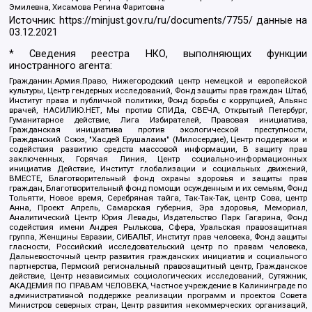
Эмилевна, Хисамова Регина Фаритовна
Источник:
https://minjust.gov.ru/ru/documents/7755/
данные на
03.12.2021
* Сведения реестра НКО, выполняющих функции
иностранного агента:
Гражданин.Армия.Право, Нижегородский центр немецкой и европейской
культуры, Центр гендерных исследований, Фонд защиты прав граждан Штаб,
Институт права и публичной политики, Фонд борьбы с коррупцией, Альянс
врачей, НАСИЛИЮ.НЕТ, Мы против СПИДа, СВЕЧА, Открытый Петербург,
Гуманитарное действие, Лига Избирателей, Правовая инициатива,
Гражданская инициатива против экологической преступности,
Гражданский Союз, "Хасдей Ерушалаим" (Милосердие), Центр поддержки и
содействия развитию средств массовой информации, В защиту прав
заключенных, Горячая Линия, Центр социально-информационных
инициатив Действие, Институт глобализации и социальных движений,
ВМЕСТЕ, Благотворительный фонд охраны здоровья и защиты прав
граждан, Благотворительный фонд помощи осужденным и их семьям, Фонд
Тольятти, Новое время, Серебряная тайга, Так-Так-Так, центр Сова, центр
Анна, Проект Апрель, Самарская губерния, Эра здоровья, Мемориал,
Аналитический Центр Юрия Левады, Издательство Парк Гагарина, Фонд
содействия имени Андрея Рылькова, Сфера, Уральская правозащитная
группа, Женщины Евразии, СИБАЛЬТ, Институт прав человека, Фонд защиты
гласности, Российский исследовательский центр по правам человека,
Дальневосточный центр развития гражданских инициатив и социального
партнерства, Пермский региональный правозащитный центр, Гражданское
действие, Центр независимых социологических исследований, Сутяжник,
АКАДЕМИЯ ПО ПРАВАМ ЧЕЛОВЕКА, Частное учреждение в Калининграде по
административной поддержке реализации программ и проектов Совета
Министров северных стран, Центр развития некоммерческих организаций,