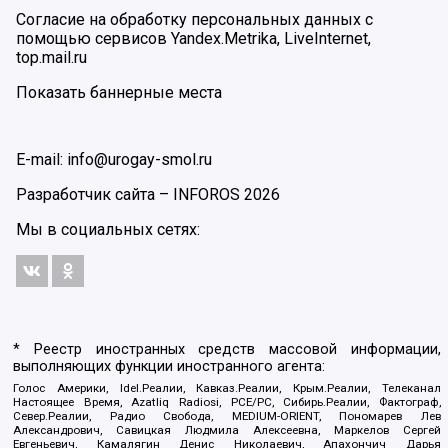
Согласие на обработку персональных данных с
помощью сервисов Yandex.Metrika, LiveInternet,
top.mail.ru
Показать баннерные места
E-mail: info@urogay-smol.ru
Разработчик сайта –
INFOROS
2026
Мы в социальных сетях:
* Реестр иностранных средств массовой информации,
выполняющих функции иностранного агента:
Голос Америки, Idel.Реалии, Кавказ.Реалии, Крым.Реалии, Телеканал
Настоящее Время, Azatliq Radiosi, PCE/PC, Сибирь.Реалии, Фактограф,
Север.Реалии, Радио Свобода, MEDIUM-ORIENT, Пономарев Лев
Александрович, Савицкая Людмила Алексеевна, Маркелов Сергей
Евгеньевич, Камалягин Денис Николаевич, Апахончич Дарья