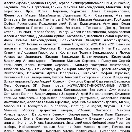
Александровна, Medusa Project, Первое антикоррупционное СМИ, VTimes.io,
Баданин Роман Сергеевич, Гликин Максим Александрович, Маняхин Петр
Борисович, Ярош Юлия Петровна, Чуракова Ольга Владимировна,
Железнова Мария Михайловна, Лукьянова Юлия Сергеевна, Маетная
Елизавета Витальевна, The Insider SIA, Рубин Михаил Аркадьевич, Гройсман
Софья Романовна, Рождественский Илья Дмитриевич, Апухтина Юлия
Владимировна, Постернак Алексей Евгеньевич, Телеканал Дождь, Петров
Степан Юрьевич, Istories fonds, Шмагун Олеся Валентиновна, Мароховская
Алеся Алексеевна, Долинина Ирина Николаевна, Шлейнов Роман Юрьевич,
Анин Роман Александрович, Великовский Дмитрий Александрович,
Альтаир 2021, Ромашки монолит, Главный редактор 2021, Вега 2021, Важные
иноагенты, Каткова Вероника Вячеславовна, Карезина Инна Павловна,
Кузьмина Людмила Гавриловна, Костылева Полина Владимировна, Лютов
Александр Иванович, Жилкин Владимир Владимирович, Жилинский
Владимир Александрович, Тихонов Михаил Сергеевич, Пискунов Сергей
Евгеньевич, Ковин Виталий Сергеевич, Кильтау Екатерина Викторовна,
Любарев Аркадий Ефимович, Гурман Юрий Альбертович, Грезев Александр
Викторович, Важенков Артем Валерьевич, Иванова София Юрьевна,
Пигалкин Илья Валерьевич, Петров Алексей Викторович, Егоров Владимир
Владимирович, Гусев Андрей Юрьевич, Смирнов Сергей Сергеевич, Верзилов
Петр Юрьевич, ЗП, Зона права, ЖУРНАЛИСТ-ИНОСТРАННЫЙ АГЕНТ,
Вольтская Татьяна Анатольевна, Клепиковская Екатерина Дмитриевна,
Сотников Даниил Владимирович, Захаров Андрей Вячеславович, Симонов
Евгений Алексеевич, Сурначева Елизавета Дмитриевна, Соловьева Елена
Анатольевна, Арапова Галина Юрьевна, Перл Роман Александрович, МЕМО,
Mason G.E.S. Anonymous Foundation, Stichting Bellingcat, Якутия – Наше
Мнение, Москоу диджитал медиа, РС-Балт, Заговора Максим
Александрович, Ветошкина Валерия Валерьевна, Павлов Иван Юрьевич,
Скворцова Елена Сергеевна, Оленичев Максим Владимирович, Как бы
инагент, Кочетков Игорь Викторович, Иркутский союз библиофилов, Честные
выборы, Нобелевский призыв, Еланчик Олег Александрович, Григорьева
Алина Александровна, Григорьев Андрей Валерьевич , Гималова Регина