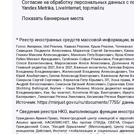
Согласие на обработку персональных данных с
Yandex.Metrika, LiveInternet, top.mail.ru
Показать баннерные места
* Реестр иностранных средств массовой информации, 
Голос Америки, Idel.Реалии, Кавказ.Реалии, Крым.Реалии, Телеканал
Савицкая Людмила Алексеевна, Маркелов Сергей Евгеньевич, Камал
Гликин Максим Александрович, Маняхин Петр Борисович, Ярош Юлия П
Рубин Михаил Аркадьевич, Гройсман Софья Романовна, Рождественски
Олеся Валентиновна, Мароховская Алеся Алексеевна, Долинина И
Главный редактор 2021, Вега 2021, Важные иноагенты, Каткова Вер
Владимир Владимирович, Жилинский Владимир Александрович, Тихон
Юрий Альбертович, Грезев Александр Викторович, Важенков Артем В
Смирнов Сергей Сергеевич, Верзилов Петр Юрьевич, ЗП, Зона прав
Андрей Вячеславович, Симонов Евгений Алексеевич, Сурначева Елиз
Stichting Bellingcat, Якутия – Наше Мнение, Москоу диджитал мед
Владимирович, Как бы инагент, Кочетков Игорь Викторович, Иркут
Валерьевич , Гималова Регина Эмилевна, Хисамова Регина Фаритовн
Источник:
https://minjust.gov.ru/ru/documents/7755/
данны
* Сведения реестра НКО, выполняющих функции иностра
Гражданин.Армия.Право, Нижегородский центр немецкой и европейск
Альянс врачей, НАСИЛИЮ.НЕТ, Мы против СПИДа, СВЕЧА, Открытый
Гражданский Союз, "Хасдей Ерушалаим" (Милосердие), Центр под
инициатив Действие, Институт глобализации и социальных движен