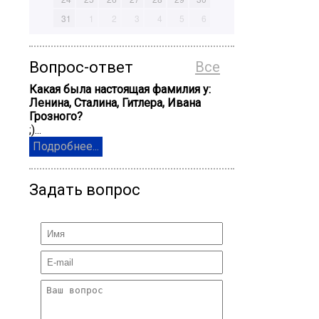
31
1
2
3
4
5
6
Вопрос-ответ
Все
Какая была настоящая фамилия у:
Ленина, Сталина, Гитлера, Ивана
Грозного?
;)...
Подробнее...
Задать вопрос