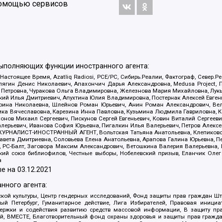
 помощью сервисов
выполняющих функции иностранного агента:
 Настоящее Время, Azatliq Radiosi, PCE/PC, Сибирь.Реалии, Фактограф, Север
ягин Денис Николаевич, Апахончич Дарья Александровна, Medusa Project, П
етровна, Чуракова Ольга Владимировна, Железнова Мария Михайловна, Лукьян
й Илья Дмитриевич, Апухтина Юлия Владимировна, Постернак Алексей Евгеньев
рина Николаевна, Шлейнов Роман Юрьевич, Анин Роман Александрович, Вел
оника Вячеславовна, Карезина Инна Павловна, Кузьмина Людмила Гавриловна
ов Михаил Сергеевич, Пискунов Сергей Евгеньевич, Ковин Виталий Сергеевич
алерьевич, Иванова София Юрьевна, Пигалкин Илья Валерьевич, Петров Алексе
а, ЖУРНАЛИСТ-ИНОСТРАННЫЙ АГЕНТ, Вольтская Татьяна Анатольевна, Клепиков
авета Дмитриевна, Соловьева Елена Анатольевна, Арапова Галина Юрьевна, П
иа, РС-Балт, Заговора Максим Александрович, Ветошкина Валерия Валерьевна
ский союз библиофилов, Честные выборы, Нобелевский призыв, Еланчик Олег
а
е на
03.12.2021
нного агента:
ой культуры, Центр гендерных исследований, Фонд защиты прав граждан Шта
 Петербург, Гуманитарное действие, Лига Избирателей, Правовая инициат
держки и содействия развитию средств массовой информации, В защиту п
ий, ВМЕСТЕ, Благотворительный фонд охраны здоровья и защиты прав граж