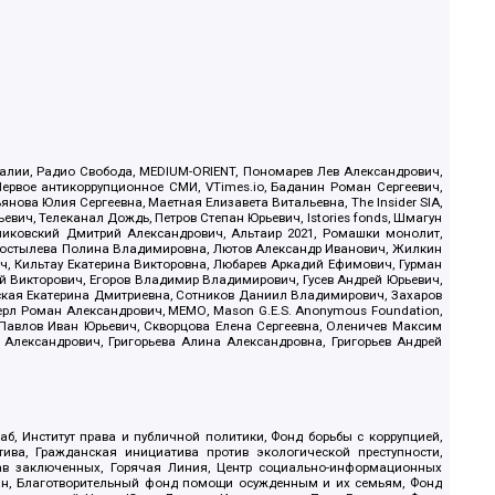
.Реалии, Радио Свобода, MEDIUM-ORIENT, Пономарев Лев Александрович,
ервое антикоррупционное СМИ, VTimes.io, Баданин Роман Сергеевич,
ова Юлия Сергеевна, Маетная Елизавета Витальевна, The Insider SIA,
ич, Телеканал Дождь, Петров Степан Юрьевич, Istories fonds, Шмагун
иковский Дмитрий Александрович, Альтаир 2021, Ромашки монолит,
, Костылева Полина Владимировна, Лютов Александр Иванович, Жилкин
, Кильтау Екатерина Викторовна, Любарев Аркадий Ефимович, Гурман
й Викторович, Егоров Владимир Владимирович, Гусев Андрей Юрьевич,
ская Екатерина Дмитриевна, Сотников Даниил Владимирович, Захаров
ерл Роман Александрович, МЕМО, Mason G.E.S. Anonymous Foundation,
, Павлов Иван Юрьевич, Скворцова Елена Сергеевна, Оленичев Максим
 Александрович, Григорьева Алина Александровна, Григорьев Андрей
б, Институт права и публичной политики, Фонд борьбы с коррупцией,
ива, Гражданская инициатива против экологической преступности,
рав заключенных, Горячая Линия, Центр социально-информационных
дан, Благотворительный фонд помощи осужденным и их семьям, Фонд