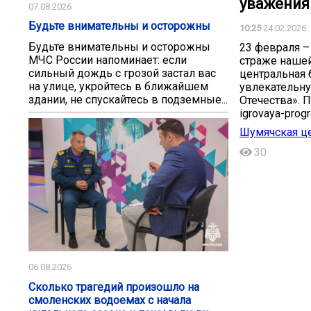
уважения 
07.08.2026
️Будьте внимательны и осторожны️
10:25
24.02.2026
️Будьте внимательны и осторожны️
23 февраля –
МЧС России напоминает: если
страже нашей
сильный дождь с грозой застал вас
центральная 
на улице, укройтесь в ближайшем
увлекательн
здании, не спускайтесь в подземные...
Отечества». П
igrovaya-prog
Шумячская це
30
06.08.2026
Сколько трагедий произошло на
смоленских водоемах с начала