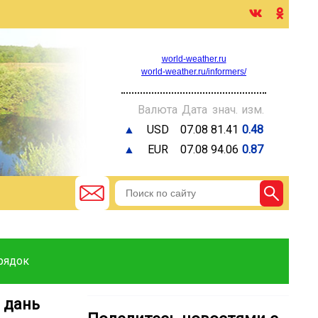
world-weather.ru
world-weather.ru/informers/
Валюта
Дата
знач.
изм.
▲
USD
07.08
81.41
0.48
▲
EUR
07.08
94.06
0.87
рядок
 дань