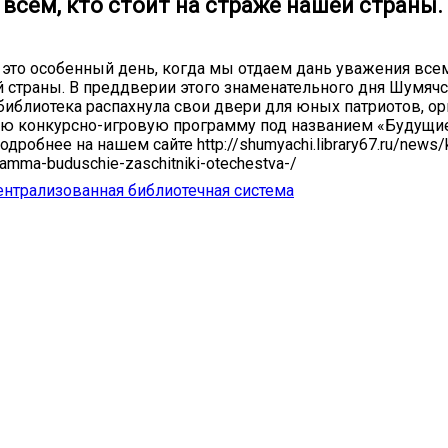
всем, кто стоит на страже нашей страны.
 это особенный день, когда мы отдаем дань уважения всем,
 страны. В преддверии этого знаменательного дня Шумячс
библиотека распахнула свои двери для юных патриотов, о
ую конкурсно-игровую программу под названием «Будущи
одробнее на нашем сайте http://shumyachi.library67.ru/news/
ramma-buduschie-zaschitniki-otechestva-/
нтрализованная библиотечная система