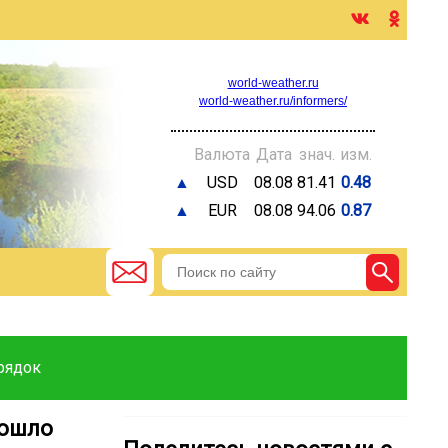
world-weather.ru
world-weather.ru/informers/
Валюта
Дата
знач.
изм.
▲
USD
08.08
81.41
0.48
▲
EUR
08.08
94.06
0.87
рядок
рошло