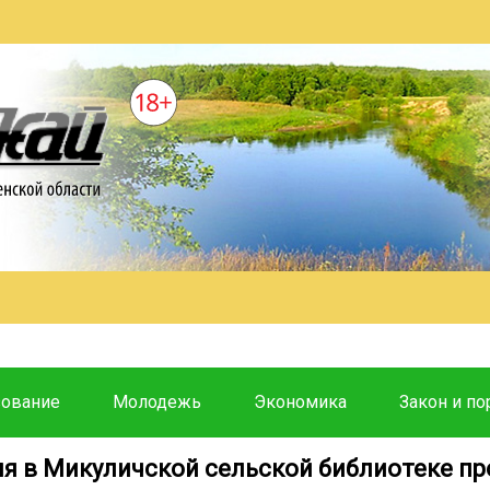
зование
Молодежь
Экономика
Закон и по
ля в Микуличской сельской библиотеке п