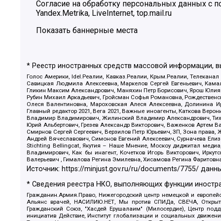
Согласие на обработку персональных данных с
Yandex.Metrika, LiveInternet, top.mail.ru
Показать баннерные места
* Реестр иностранных средств массовой информации, 
Голос Америки, Idel.Реалии, Кавказ.Реалии, Крым.Реалии, Телеканал
Савицкая Людмила Алексеевна, Маркелов Сергей Евгеньевич, Камал
Гликин Максим Александрович, Маняхин Петр Борисович, Ярош Юлия П
Рубин Михаил Аркадьевич, Гройсман Софья Романовна, Рождественски
Олеся Валентиновна, Мароховская Алеся Алексеевна, Долинина И
Главный редактор 2021, Вега 2021, Важные иноагенты, Каткова Вер
Владимир Владимирович, Жилинский Владимир Александрович, Тихон
Юрий Альбертович, Грезев Александр Викторович, Важенков Артем В
Смирнов Сергей Сергеевич, Верзилов Петр Юрьевич, ЗП, Зона прав
Андрей Вячеславович, Симонов Евгений Алексеевич, Сурначева Елиз
Stichting Bellingcat, Якутия – Наше Мнение, Москоу диджитал мед
Владимирович, Как бы инагент, Кочетков Игорь Викторович, Иркут
Валерьевич , Гималова Регина Эмилевна, Хисамова Регина Фаритовн
Источник:
https://minjust.gov.ru/ru/documents/7755/
данны
* Сведения реестра НКО, выполняющих функции иностра
Гражданин.Армия.Право, Нижегородский центр немецкой и европейск
Альянс врачей, НАСИЛИЮ.НЕТ, Мы против СПИДа, СВЕЧА, Открытый
Гражданский Союз, "Хасдей Ерушалаим" (Милосердие), Центр под
инициатив Действие, Институт глобализации и социальных движен