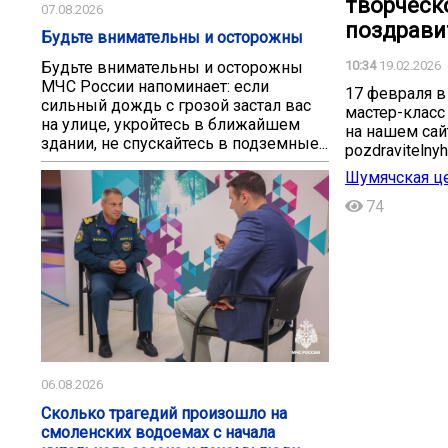
творческ
07.08.2026
поздрави
️Будьте внимательны и осторожны️
️Будьте внимательны и осторожны️
10:34
19.02.2026
МЧС России напоминает: если
17 февраля в
сильный дождь с грозой застал вас
мастер-класс
на улице, укройтесь в ближайшем
на нашем сайт
здании, не спускайтесь в подземные...
pozdravitelnyh
Шумячская це
74
06.08.2026
Сколько трагедий произошло на
смоленских водоемах с начала