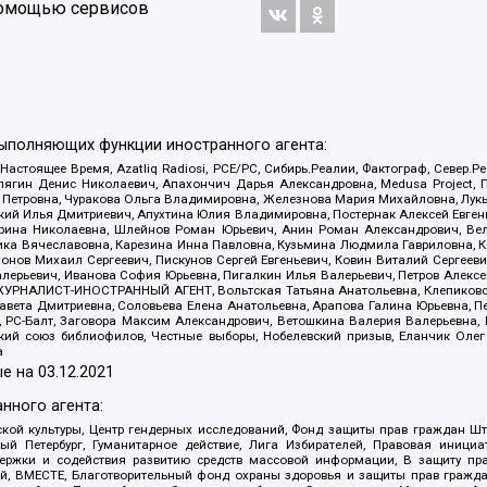
 помощью сервисов
выполняющих функции иностранного агента:
 Настоящее Время, Azatliq Radiosi, PCE/PC, Сибирь.Реалии, Фактограф, Север
ягин Денис Николаевич, Апахончич Дарья Александровна, Medusa Project, П
етровна, Чуракова Ольга Владимировна, Железнова Мария Михайловна, Лукьян
й Илья Дмитриевич, Апухтина Юлия Владимировна, Постернак Алексей Евгеньев
рина Николаевна, Шлейнов Роман Юрьевич, Анин Роман Александрович, Вел
оника Вячеславовна, Карезина Инна Павловна, Кузьмина Людмила Гавриловна
ов Михаил Сергеевич, Пискунов Сергей Евгеньевич, Ковин Виталий Сергеевич
алерьевич, Иванова София Юрьевна, Пигалкин Илья Валерьевич, Петров Алексе
а, ЖУРНАЛИСТ-ИНОСТРАННЫЙ АГЕНТ, Вольтская Татьяна Анатольевна, Клепиков
авета Дмитриевна, Соловьева Елена Анатольевна, Арапова Галина Юрьевна, П
иа, РС-Балт, Заговора Максим Александрович, Ветошкина Валерия Валерьевна
ский союз библиофилов, Честные выборы, Нобелевский призыв, Еланчик Олег
а
е на
03.12.2021
нного агента:
ой культуры, Центр гендерных исследований, Фонд защиты прав граждан Шта
 Петербург, Гуманитарное действие, Лига Избирателей, Правовая инициат
держки и содействия развитию средств массовой информации, В защиту п
ий, ВМЕСТЕ, Благотворительный фонд охраны здоровья и защиты прав граж