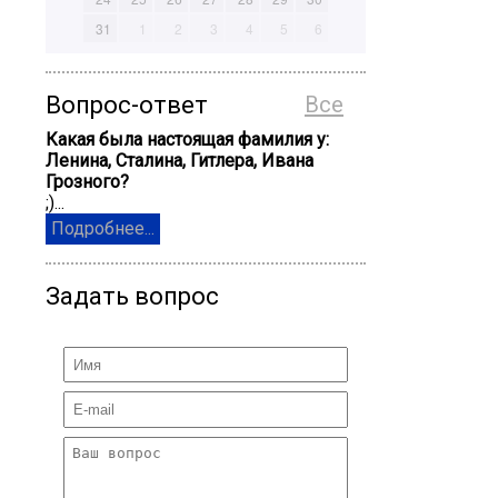
31
1
2
3
4
5
6
Вопрос-ответ
Все
Какая была настоящая фамилия у:
Ленина, Сталина, Гитлера, Ивана
Грозного?
;)...
Подробнее...
Задать вопрос