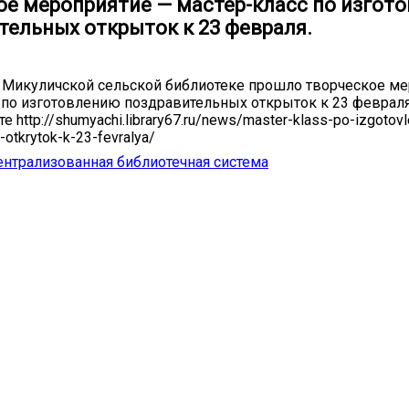
ое мероприятие — мастер-класс по изгот
тельных открыток к 23 февраля.
 Микуличской сельской библиотеке прошло творческое ме
 по изготовлению поздравительных открыток к 23 феврал
е http://shumyachi.library67.ru/news/master-klass-po-izgotovl
-otkrytok-k-23-fevralya/
нтрализованная библиотечная система