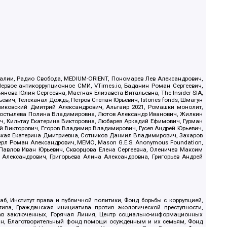
.Реалии, Радио Свобода, MEDIUM-ORIENT, Пономарев Лев Александрович,
ервое антикоррупционное СМИ, VTimes.io, Баданин Роман Сергеевич,
ова Юлия Сергеевна, Маетная Елизавета Витальевна, The Insider SIA,
ич, Телеканал Дождь, Петров Степан Юрьевич, Istories fonds, Шмагун
иковский Дмитрий Александрович, Альтаир 2021, Ромашки монолит,
, Костылева Полина Владимировна, Лютов Александр Иванович, Жилкин
, Кильтау Екатерина Викторовна, Любарев Аркадий Ефимович, Гурман
й Викторович, Егоров Владимир Владимирович, Гусев Андрей Юрьевич,
ская Екатерина Дмитриевна, Сотников Даниил Владимирович, Захаров
ерл Роман Александрович, МЕМО, Mason G.E.S. Anonymous Foundation,
, Павлов Иван Юрьевич, Скворцова Елена Сергеевна, Оленичев Максим
 Александрович, Григорьева Алина Александровна, Григорьев Андрей
б, Институт права и публичной политики, Фонд борьбы с коррупцией,
ива, Гражданская инициатива против экологической преступности,
рав заключенных, Горячая Линия, Центр социально-информационных
дан, Благотворительный фонд помощи осужденным и их семьям, Фонд