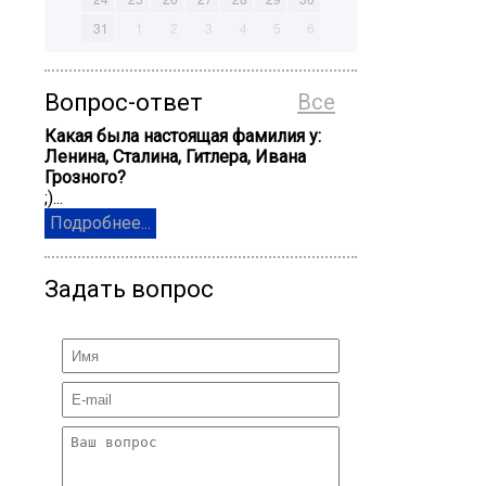
31
1
2
3
4
5
6
Вопрос-ответ
Все
Какая была настоящая фамилия у:
Ленина, Сталина, Гитлера, Ивана
Грозного?
;)...
Подробнее...
Задать вопрос