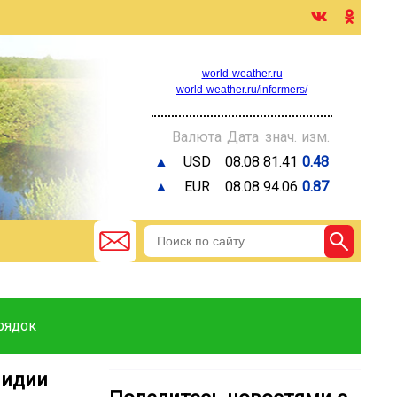
world-weather.ru
world-weather.ru/informers/
Валюта
Дата
знач.
изм.
▲
USD
08.08
81.41
0.48
▲
EUR
08.08
94.06
0.87
рядок
Лидии