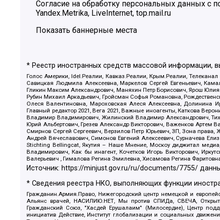
Согласие на обработку персональных данных с
Yandex.Metrika, LiveInternet, top.mail.ru
Показать баннерные места
* Реестр иностранных средств массовой информации, 
Голос Америки, Idel.Реалии, Кавказ.Реалии, Крым.Реалии, Телеканал
Савицкая Людмила Алексеевна, Маркелов Сергей Евгеньевич, Камал
Гликин Максим Александрович, Маняхин Петр Борисович, Ярош Юлия П
Рубин Михаил Аркадьевич, Гройсман Софья Романовна, Рождественски
Олеся Валентиновна, Мароховская Алеся Алексеевна, Долинина И
Главный редактор 2021, Вега 2021, Важные иноагенты, Каткова Вер
Владимир Владимирович, Жилинский Владимир Александрович, Тихон
Юрий Альбертович, Грезев Александр Викторович, Важенков Артем В
Смирнов Сергей Сергеевич, Верзилов Петр Юрьевич, ЗП, Зона прав
Андрей Вячеславович, Симонов Евгений Алексеевич, Сурначева Елиз
Stichting Bellingcat, Якутия – Наше Мнение, Москоу диджитал мед
Владимирович, Как бы инагент, Кочетков Игорь Викторович, Иркут
Валерьевич , Гималова Регина Эмилевна, Хисамова Регина Фаритовн
Источник:
https://minjust.gov.ru/ru/documents/7755/
данны
* Сведения реестра НКО, выполняющих функции иностра
Гражданин.Армия.Право, Нижегородский центр немецкой и европейск
Альянс врачей, НАСИЛИЮ.НЕТ, Мы против СПИДа, СВЕЧА, Открытый
Гражданский Союз, "Хасдей Ерушалаим" (Милосердие), Центр под
инициатив Действие, Институт глобализации и социальных движен