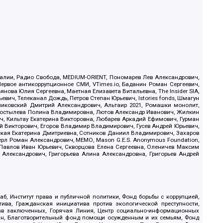
.Реалии, Радио Свобода, MEDIUM-ORIENT, Пономарев Лев Александрович,
ервое антикоррупционное СМИ, VTimes.io, Баданин Роман Сергеевич,
ова Юлия Сергеевна, Маетная Елизавета Витальевна, The Insider SIA,
ич, Телеканал Дождь, Петров Степан Юрьевич, Istories fonds, Шмагун
иковский Дмитрий Александрович, Альтаир 2021, Ромашки монолит,
, Костылева Полина Владимировна, Лютов Александр Иванович, Жилкин
, Кильтау Екатерина Викторовна, Любарев Аркадий Ефимович, Гурман
й Викторович, Егоров Владимир Владимирович, Гусев Андрей Юрьевич,
ская Екатерина Дмитриевна, Сотников Даниил Владимирович, Захаров
ерл Роман Александрович, МЕМО, Mason G.E.S. Anonymous Foundation,
, Павлов Иван Юрьевич, Скворцова Елена Сергеевна, Оленичев Максим
 Александрович, Григорьева Алина Александровна, Григорьев Андрей
б, Институт права и публичной политики, Фонд борьбы с коррупцией,
ива, Гражданская инициатива против экологической преступности,
рав заключенных, Горячая Линия, Центр социально-информационных
дан, Благотворительный фонд помощи осужденным и их семьям, Фонд