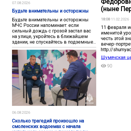
Федоровн
07.08.2026
(ныне Пе
️Будьте внимательны и осторожны️
️Будьте внимательны и осторожны️
18:08
11.02.2026
МЧС России напоминает: если
11 февраля и
сильный дождь с грозой застал вас
именитой уро
на улице, укройтесь в ближайшем
честь этой з
здании, не спускайтесь в подземные...
вечер-портре
http://shumyac
Шумячская це
90
06.08.2026
Сколько трагедий произошло на
смоленских водоемах с начала