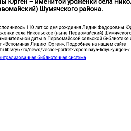
ы Юрген – именитой уроженки села Нико
рвомайский) Шумячского района.
сполнилось 110 лет со дня рождения Лидии Федоровны Ю
женки села Никольское (ныне Первомайский) Шумячского 
наменательной даты в Первомайской сельской библиотеке 
т «Вспоминая Лидию Юрген». Подробнее на нашем сайте
hi.library67.ru/news/vecher-portret-vspominaya-lidiyu-yurgen-/
нтрализованная библиотечная система