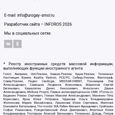
E-mail: info@urogay-smol.ru
Разработчик сайта –
INFOROS
2026
Мы в социальных сетях:
* Реестр иностранных средств массовой информации,
выполняющих функции иностранного агента:
Голос Америки, Idel.Реалии, Кавказ.Реалии, Крым.Реалии, Телеканал
Настоящее Время, Azatliq Radiosi, PCE/PC, Сибирь.Реалии, Фактограф,
Север.Реалии, Радио Свобода, MEDIUM-ORIENT, Пономарев Лев
Александрович, Савицкая Людмила Алексеевна, Маркелов Сергей
Евгеньевич, Камалягин Денис Николаевич, Апахончич Дарья
Александровна, Medusa Project, Первое антикоррупционное СМИ, VTimes.io,
Баданин Роман Сергеевич, Гликин Максим Александрович, Маняхин Петр
Борисович, Ярош Юлия Петровна, Чуракова Ольга Владимировна,
Железнова Мария Михайловна, Лукьянова Юлия Сергеевна, Маетная
Елизавета Витальевна, The Insider SIA, Рубин Михаил Аркадьевич, Гройсман
Софья Романовна, Рождественский Илья Дмитриевич, Апухтина Юлия
Владимировна, Постернак Алексей Евгеньевич, Телеканал Дождь, Петров