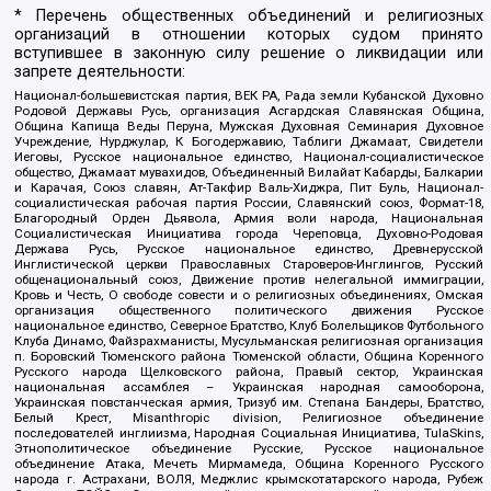
* Перечень общественных объединений и религиозных
организаций в отношении которых судом принято
вступившее в законную силу решение о ликвидации или
запрете деятельности:
Национал-большевистская партия, ВЕК РА, Рада земли Кубанской Духовно
Родовой Державы Русь, организация Асгардская Славянская Община,
Община Капища Веды Перуна, Мужская Духовная Семинария Духовное
Учреждение, Нурджулар, К Богодержавию, Таблиги Джамаат, Свидетели
Иеговы, Русское национальное единство, Национал-социалистическое
общество, Джамаат мувахидов, Объединенный Вилайат Кабарды, Балкарии
и Карачая, Союз славян, Ат-Такфир Валь-Хиджра, Пит Буль, Национал-
социалистическая рабочая партия России, Славянский союз, Формат-18,
Благородный Орден Дьявола, Армия воли народа, Национальная
Социалистическая Инициатива города Череповца, Духовно-Родовая
Держава Русь, Русское национальное единство, Древнерусской
Инглистической церкви Православных Староверов-Инглингов, Русский
общенациональный союз, Движение против нелегальной иммиграции,
Кровь и Честь, О свободе совести и о религиозных объединениях, Омская
организация общественного политического движения Русское
национальное единство, Северное Братство, Клуб Болельщиков Футбольного
Клуба Динамо, Файзрахманисты, Мусульманская религиозная организация
п. Боровский Тюменского района Тюменской области, Община Коренного
Русского народа Щелковского района, Правый сектор, Украинская
национальная ассамблея – Украинская народная самооборона,
Украинская повстанческая армия, Тризуб им. Степана Бандеры, Братство,
Белый Крест, Misanthropic division, Религиозное объединение
последователей инглиизма, Народная Социальная Инициатива, TulaSkins,
Этнополитическое объединение Русские, Русское национальное
объединение Атака, Мечеть Мирмамеда, Община Коренного Русского
народа г. Астрахани, ВОЛЯ, Меджлис крымскотатарского народа, Рубеж