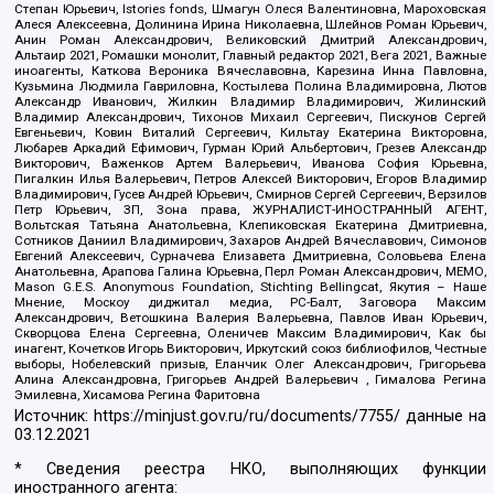
Степан Юрьевич, Istories fonds, Шмагун Олеся Валентиновна, Мароховская
Алеся Алексеевна, Долинина Ирина Николаевна, Шлейнов Роман Юрьевич,
Анин Роман Александрович, Великовский Дмитрий Александрович,
Альтаир 2021, Ромашки монолит, Главный редактор 2021, Вега 2021, Важные
иноагенты, Каткова Вероника Вячеславовна, Карезина Инна Павловна,
Кузьмина Людмила Гавриловна, Костылева Полина Владимировна, Лютов
Александр Иванович, Жилкин Владимир Владимирович, Жилинский
Владимир Александрович, Тихонов Михаил Сергеевич, Пискунов Сергей
Евгеньевич, Ковин Виталий Сергеевич, Кильтау Екатерина Викторовна,
Любарев Аркадий Ефимович, Гурман Юрий Альбертович, Грезев Александр
Викторович, Важенков Артем Валерьевич, Иванова София Юрьевна,
Пигалкин Илья Валерьевич, Петров Алексей Викторович, Егоров Владимир
Владимирович, Гусев Андрей Юрьевич, Смирнов Сергей Сергеевич, Верзилов
Петр Юрьевич, ЗП, Зона права, ЖУРНАЛИСТ-ИНОСТРАННЫЙ АГЕНТ,
Вольтская Татьяна Анатольевна, Клепиковская Екатерина Дмитриевна,
Сотников Даниил Владимирович, Захаров Андрей Вячеславович, Симонов
Евгений Алексеевич, Сурначева Елизавета Дмитриевна, Соловьева Елена
Анатольевна, Арапова Галина Юрьевна, Перл Роман Александрович, МЕМО,
Mason G.E.S. Anonymous Foundation, Stichting Bellingcat, Якутия – Наше
Мнение, Москоу диджитал медиа, РС-Балт, Заговора Максим
Александрович, Ветошкина Валерия Валерьевна, Павлов Иван Юрьевич,
Скворцова Елена Сергеевна, Оленичев Максим Владимирович, Как бы
инагент, Кочетков Игорь Викторович, Иркутский союз библиофилов, Честные
выборы, Нобелевский призыв, Еланчик Олег Александрович, Григорьева
Алина Александровна, Григорьев Андрей Валерьевич , Гималова Регина
Эмилевна, Хисамова Регина Фаритовна
Источник:
https://minjust.gov.ru/ru/documents/7755/
данные на
03.12.2021
* Сведения реестра НКО, выполняющих функции
иностранного агента: