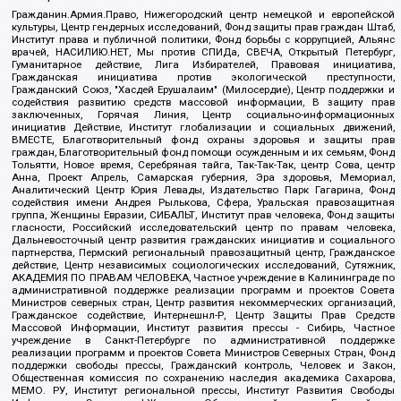
Гражданин.Армия.Право, Нижегородский центр немецкой и европейской
культуры, Центр гендерных исследований, Фонд защиты прав граждан Штаб,
Институт права и публичной политики, Фонд борьбы с коррупцией, Альянс
врачей, НАСИЛИЮ.НЕТ, Мы против СПИДа, СВЕЧА, Открытый Петербург,
Гуманитарное действие, Лига Избирателей, Правовая инициатива,
Гражданская инициатива против экологической преступности,
Гражданский Союз, "Хасдей Ерушалаим" (Милосердие), Центр поддержки и
содействия развитию средств массовой информации, В защиту прав
заключенных, Горячая Линия, Центр социально-информационных
инициатив Действие, Институт глобализации и социальных движений,
ВМЕСТЕ, Благотворительный фонд охраны здоровья и защиты прав
граждан, Благотворительный фонд помощи осужденным и их семьям, Фонд
Тольятти, Новое время, Серебряная тайга, Так-Так-Так, центр Сова, центр
Анна, Проект Апрель, Самарская губерния, Эра здоровья, Мемориал,
Аналитический Центр Юрия Левады, Издательство Парк Гагарина, Фонд
содействия имени Андрея Рылькова, Сфера, Уральская правозащитная
группа, Женщины Евразии, СИБАЛЬТ, Институт прав человека, Фонд защиты
гласности, Российский исследовательский центр по правам человека,
Дальневосточный центр развития гражданских инициатив и социального
партнерства, Пермский региональный правозащитный центр, Гражданское
действие, Центр независимых социологических исследований, Сутяжник,
АКАДЕМИЯ ПО ПРАВАМ ЧЕЛОВЕКА, Частное учреждение в Калининграде по
административной поддержке реализации программ и проектов Совета
Министров северных стран, Центр развития некоммерческих организаций,
Гражданское содействие, Интернешнл-Р, Центр Защиты Прав Средств
Массовой Информации, Институт развития прессы - Сибирь, Частное
учреждение в Санкт-Петербурге по административной поддержке
реализации программ и проектов Совета Министров Северных Стран, Фонд
поддержки свободы прессы, Гражданский контроль, Человек и Закон,
Общественная комиссия по сохранению наследия академика Сахарова,
МЕМО. РУ, Институт региональной прессы, Институт Развития Свободы