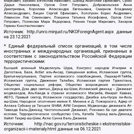
Маркович, Бахмин Вячеслав Иванович, Шабад Анатолий Ефимович, Сухих
Дарья Николаевна, Орлов Олег Петрович, Добровольская Анна
Дмитриевна, Королева Александра Евгеньевна, Смирнов Владимир
Александрович, Вицин Сергей Ефимович, Золотухин Борис Андреевич,
Левинсон Лев Семенович, Локшина Татьяна Иосифовна, Орлов Олег
Петрович, Полякова Мара Федоровна, Резник Генри Маркович, Захаров
Герман Константинович
Источник:
http://unro.minjust.ru/NKOForeignAgent.aspx
данные
на
23.12.2021
* Единый федеральный список организаций, в том числе
иностранных и международных организаций, признанных в
соответствии с законодательством Российской Федерации
террористическими:
Высший военный Маджлисуль Шура, Конгресс народов Ичкерии и
Дагестана, База, Асбат аль-Ансар, Священная война, Исламская группа,
Братья-мусульмане, Партия исламского освобождения, Лашкар-И-Тайба,
Исламская группа, Движение Талибан, Исламская партия Туркестана,
Общество социальных реформ, Общество возрождения исламского
наследия, Дом двух святых, Джунд аш-Шам, Исламский джихад – Джамаат
моджахедов, Аль-Каида в странах исламского Магриба, Имарат Кавказ,
АБТО, Правый сектор, Исламское государство, Джабха аль-Нусра ли-Ахль
аш-Шам, Народное ополчение имени К. Минина и Д. Пожарского, Аджр от
Аллаха Субхану уа Тагьаля SHAM, АУМ Синрике, Муджахеды джамаата Ат-
Тавхида Валь-Джихад, Чистопольский Джамаат, Рохнамо ба суи давлати
исломи, Террористическое сообщество Сеть, Катиба Таухид валь-Джихад,
Хайят Тахрир аш-Шам, Ахлю Сунна Валь Джамаа
Источник:
http://nac.gov.ru/terroristicheskie-i-ekstremistskie-
organizacii-i-materialy.html
данные на
06.12.2021