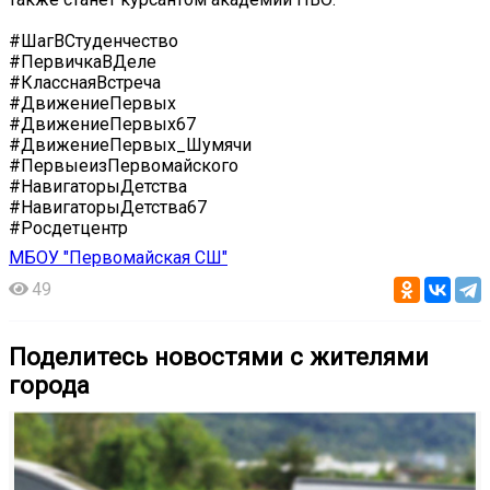
#ШагВСтуденчество
#ПервичкаВДеле
#КласснаяВстреча
#ДвижениеПервых
#ДвижениеПервых67
#ДвижениеПервых_Шумячи
#ПервыеизПервомайского
#НавигаторыДетства
#НавигаторыДетства67
#Росдетцентр
МБОУ "Первомайская СШ"
49
Поделитесь новостями с жителями
города